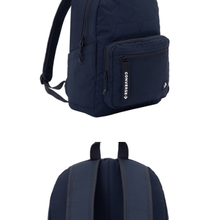
１．於結帳方式選擇「AFTEE先享後付」後，將跳轉至「AFTEE先享後付」
結帳頁面，進行簡訊認證並確認金額後，即可完成結帳。
２．訂單成立數日內，您將收到繳費通知簡訊。
３．收到繳費通知簡訊後14天內，點擊此簡訊中的連結，可透過四大超商／
ATM／網路銀行／等多元方式進行付款，方視為交易完成。
※ 請注意：結帳手續完成當下不需立刻繳費，但若您需要取消訂單，請聯絡
購買商品的店家。未經商家同意取消之訂單仍視為有效，需透過AFTEE先享
後付繳納相關費用。
※ 交易是否成功請以「AFTEE先享後付 」之結帳頁面顯示為準，若有關於
是否繳費成功／繳費後需取消欲退款等相關疑問，請聯繫「AFTEE先享後付
客戶支援中心」
https://netprotections.freshdesk.com/support/home
【注意事項】
１．透過由恩沛科技股份有限公司提供之「AFTEE先享後付」服務完成之交
易，需依本服務之必要範圍內提供個人資料，並將交易相關給付款項請求債
權轉讓予恩沛科技股份有限公司。
２．關於個人資料處理事宜，請瀏覽以下網址：
https://aftee.tw/terms/#terms3
３．未成年的使用者請事先徵得法定代理人或監護人之同意方可使用
「AFTEE先享後付」，若未經同意申辦者引起之損失，本公司不負相關責
任。
４．使用「AFTEE先享後付」時，將依據個別帳號之用戶狀況，依本公司即
時審查核予不同之上限額度；若仍有額度不足之情形，本公司將視審查結果
請求用戶進行身份認證。
５．嚴禁一人註冊多個帳號或使用他人資訊註冊。若發現惡意使用之情形，