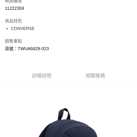
商品編號
信用卡分期付款
11222359
3 期 0 利率 每期
NT$394
21家銀行
商品特色
合作金庫商業銀行
第一商業銀行
LINE Pay
CONVERSE
華南商業銀行
彰化商業銀行
Apple Pay
上海商業儲蓄銀行
台北富邦商業銀行
銷售重點
國泰世華商業銀行
兆豐國際商業銀行
悠遊付
貨號：TWUA5829-023
臺灣中小企業銀行
台中商業銀行
匯豐（台灣）商業銀行
華泰商業銀行
Google Pay
聯邦商業銀行
遠東國際商業銀行
元大商業銀行
永豐商業銀行
全盈+PAY
玉山商業銀行
詳細說明
星展（台灣）商業銀行
相關推薦
台新國際商業銀行
中國信託商業銀行
AFTEE先享後付
台灣樂天信用卡公司
相關說明
【關於「AFTEE先享後付」】
AFTEE先享後付是「在收到商品之後才付款」的支付方式。 讓您購物簡單
運送方式
便利好安心！
１．簡單：不需註冊會員、不需綁卡、不需儲值。
宅配
２．便利：只要手機號碼，簡訊認證，即可結帳。
每筆NT$120，滿NT$1,500(含以上)免運費
３．安心：先確認商品／服務後，再付款。
【「AFTEE先享後付」結帳流程】