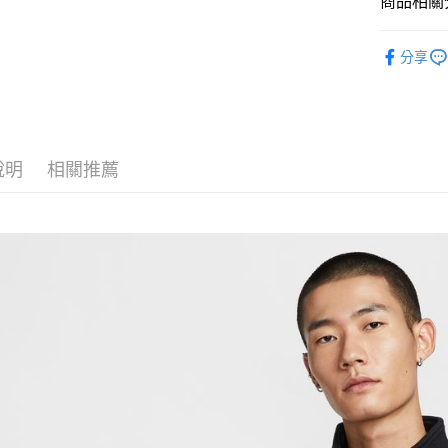
商品相關分
匯豐（
Google Pa
聯邦商
全站商品
元大商
全盈+PAY
分享
玉山商
💁🏻‍♂️ 男
台新國
AFTEE先
💁🏻‍♂️ 男
台灣樂
相關說明
【關於「A
❚ NIKE
AFTEE
說明
相關推薦
新品上市
便利好安
運送方式
１．簡單
❚ NIKE
２．便利
宅配
３．安心
每筆NT$1
【「AFT
１．於結帳
付」結帳
２．訂單
３．收到繳
／ATM／
※ 請注意
絡購買商品
先享後付
※ 交易是
是否繳費成