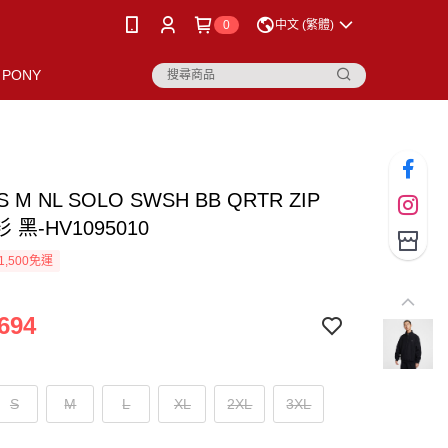
0
中文 (繁體)
PONY
AS M NL SOLO SWSH BB QRTR ZIP
 黑-HV1095010
1,500免運
694
S
M
L
XL
2XL
3XL