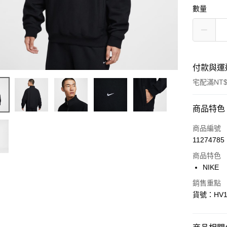
數量
付款與運
宅配滿NT$
付款方式
商品特色
信用卡一
商品編號
11274785
信用卡分
商品特色
3 期 
NIKE
合作金
LINE Pay
銷售重點
華南商
貨號：HV1
Apple Pay
上海商
國泰世
悠遊付
臺灣中