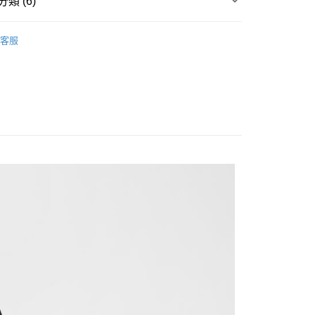
類 (6)
台灣）商業銀行
華泰商業銀行
y
業銀行
遠東國際商業銀行
▶ 服飾
業銀行
永豐商業銀行
客服
業銀行
星展（台灣）商業銀行
性專區
休閒服飾
際商業銀行
中國信託商業銀行
享後付
性專區
所有男性商品
天信用卡公司
FTEE先享後付」】
男子服飾
先享後付是「在收到商品之後才付款」的支付方式。 讓您購物簡單
心！
：不需註冊會員、不需綁卡、不需儲值。
所有NIKE商品
：只要手機號碼，簡訊認證，即可結帳。
：先確認商品／服務後，再付款。
20，滿NT$1,500(含以上)免運費
EE先享後付」結帳流程】
方式選擇「AFTEE先享後付」後，將跳轉至「AFTEE先享後
頁面，進行簡訊認證並確認金額後，即可完成結帳。
成立數日內，您將收到繳費通知簡訊。
費通知簡訊後14天內，點擊此簡訊中的連結，可透過四大超商
網路銀行／等多元方式進行付款，方視為交易完成。
：結帳手續完成當下不需立刻繳費，但若您需要取消訂單，請聯
的店家。未經商家同意取消之訂單仍視為有效，需透過AFTEE
繳納相關費用。
否成功請以「AFTEE先享後付 」之結帳頁面顯示為準，若有關於
功／繳費後需取消欲退款等相關疑問，請聯繫「AFTEE先享後