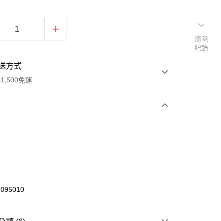
清除
紀錄
送方式
1,500免運
次付款
期付款
0 利率 每期
NT$564
21家銀行
庫商業銀行
第一商業銀行
業銀行
彰化商業銀行
095010
業儲蓄銀行
台北富邦商業銀行
華商業銀行
兆豐國際商業銀行
小企業銀行
台中商業銀行