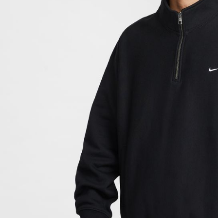
付客戶支
【注意事
１．透過由
交易，需
求債權轉
２．關於
https://aft
３．未成
「AFTE
任。
４．使用「
即時審查
結果請求
５．嚴禁
形，恩沛
動。