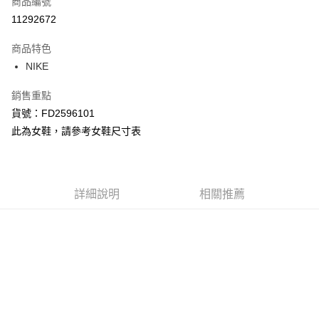
商品編號
信用卡分期付款
11292672
3 期 0 利率 每期
NT$1,260
21家銀行
商品特色
合作金庫商業銀行
第一商業銀行
LINE Pay
NIKE
華南商業銀行
彰化商業銀行
Apple Pay
上海商業儲蓄銀行
台北富邦商業銀行
銷售重點
國泰世華商業銀行
兆豐國際商業銀行
悠遊付
貨號：FD2596101
臺灣中小企業銀行
台中商業銀行
此為女鞋，請參考女鞋尺寸表
匯豐（台灣）商業銀行
華泰商業銀行
Google Pay
聯邦商業銀行
遠東國際商業銀行
元大商業銀行
永豐商業銀行
全盈+PAY
玉山商業銀行
星展（台灣）商業銀行
台新國際商業銀行
中國信託商業銀行
AFTEE先享後付
詳細說明
相關推薦
台灣樂天信用卡公司
相關說明
【關於「AFTEE先享後付」】
AFTEE先享後付是「在收到商品之後才付款」的支付方式。 讓您購物簡單
運送方式
便利好安心！
１．簡單：不需註冊會員、不需綁卡、不需儲值。
宅配
２．便利：只要手機號碼，簡訊認證，即可結帳。
每筆NT$120，滿NT$1,500(含以上)免運費
３．安心：先確認商品／服務後，再付款。
【「AFTEE先享後付」結帳流程】