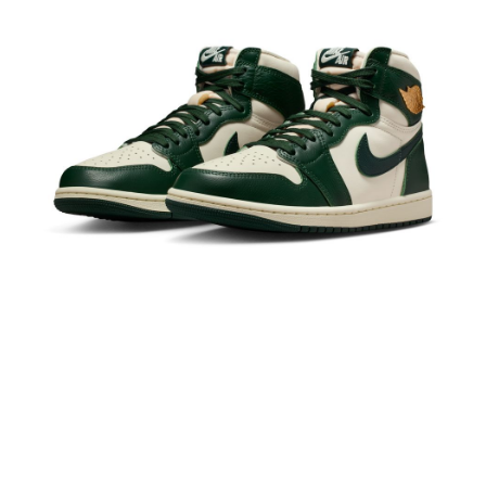
１．於結帳方式選擇「AFTEE先享後付」後，將跳轉至「AFTEE先享後付」
結帳頁面，進行簡訊認證並確認金額後，即可完成結帳。
２．訂單成立數日內，您將收到繳費通知簡訊。
３．收到繳費通知簡訊後14天內，點擊此簡訊中的連結，可透過四大超商／
ATM／網路銀行／等多元方式進行付款，方視為交易完成。
※ 請注意：結帳手續完成當下不需立刻繳費，但若您需要取消訂單，請聯絡
購買商品的店家。未經商家同意取消之訂單仍視為有效，需透過AFTEE先享
後付繳納相關費用。
※ 交易是否成功請以「AFTEE先享後付 」之結帳頁面顯示為準，若有關於
是否繳費成功／繳費後需取消欲退款等相關疑問，請聯繫「AFTEE先享後付
客戶支援中心」
https://netprotections.freshdesk.com/support/home
【注意事項】
１．透過由恩沛科技股份有限公司提供之「AFTEE先享後付」服務完成之交
易，需依本服務之必要範圍內提供個人資料，並將交易相關給付款項請求債
權轉讓予恩沛科技股份有限公司。
２．關於個人資料處理事宜，請瀏覽以下網址：
https://aftee.tw/terms/#terms3
３．未成年的使用者請事先徵得法定代理人或監護人之同意方可使用
「AFTEE先享後付」，若未經同意申辦者引起之損失，本公司不負相關責
任。
４．使用「AFTEE先享後付」時，將依據個別帳號之用戶狀況，依本公司即
時審查核予不同之上限額度；若仍有額度不足之情形，本公司將視審查結果
請求用戶進行身份認證。
５．嚴禁一人註冊多個帳號或使用他人資訊註冊。若發現惡意使用之情形，