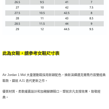
此為女鞋，請參考女鞋尺寸表
Air Jordan 1 Mid 大童運動鞋採用新穎配色，煥新演繹邁克爾喬丹首雙經典
鞋款，鑄就 AJ1 迭代更新之作。
優質材質、柔軟緩震設計和加襯腳踝鞋口，塑就非凡支撐效果，致敬經
典。