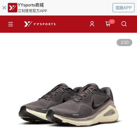
YYsports商城
開啟APP
立刻使用官方APP
0
1
/
10