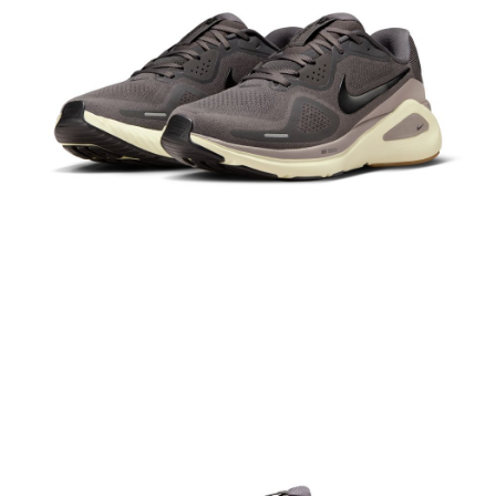
結帳頁面，進行簡訊認證並確認金額後，即可完成結帳。
２．訂單成立數日內，您將收到繳費通知簡訊。
３．收到繳費通知簡訊後14天內，點擊此簡訊中的連結，可透過四大超商／
ATM／網路銀行／等多元方式進行付款，方視為交易完成。
※ 請注意：結帳手續完成當下不需立刻繳費，但若您需要取消訂單，請聯絡
購買商品的店家。未經商家同意取消之訂單仍視為有效，需透過AFTEE先享
後付繳納相關費用。
※ 交易是否成功請以「AFTEE先享後付 」之結帳頁面顯示為準，若有關於
是否繳費成功／繳費後需取消欲退款等相關疑問，請聯繫「AFTEE先享後付
客戶支援中心」
https://netprotections.freshdesk.com/support/home
【注意事項】
１．透過由恩沛科技股份有限公司提供之「AFTEE先享後付」服務完成之交
易，需依本服務之必要範圍內提供個人資料，並將交易相關給付款項請求債
權轉讓予恩沛科技股份有限公司。
２．關於個人資料處理事宜，請瀏覽以下網址：
https://aftee.tw/terms/#terms3
３．未成年的使用者請事先徵得法定代理人或監護人之同意方可使用
「AFTEE先享後付」，若未經同意申辦者引起之損失，本公司不負相關責
任。
４．使用「AFTEE先享後付」時，將依據個別帳號之用戶狀況，依本公司即
時審查核予不同之上限額度；若仍有額度不足之情形，本公司將視審查結果
請求用戶進行身份認證。
５．嚴禁一人註冊多個帳號或使用他人資訊註冊。若發現惡意使用之情形，
恩沛科技股份有限公司將有權停止該用戶之使用額度並採取法律行動。