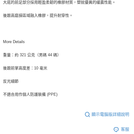
大底的前足部分採用輕盈柔韌的橡膠材質，塑就優異的緩震性能。
後跟高磨損區域融入橡膠，提升耐穿性。
More Details
重量：約 321 公克（男碼 44 碼）
後跟前掌高度差：10 毫米
反光細節
不適合用作個人防護裝備 (PPE)
顯示電腦版詳細說明
客服