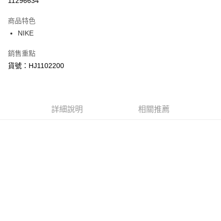
11296634
3 期 0 利率 每期
NT$816
21家銀行
商品特色
合作金庫商業銀行
第一商業銀行
LINE Pay
NIKE
華南商業銀行
彰化商業銀行
Apple Pay
上海商業儲蓄銀行
台北富邦商業銀行
銷售重點
國泰世華商業銀行
兆豐國際商業銀行
悠遊付
貨號：HJ1102200
臺灣中小企業銀行
台中商業銀行
匯豐（台灣）商業銀行
華泰商業銀行
Google Pay
聯邦商業銀行
遠東國際商業銀行
元大商業銀行
永豐商業銀行
全盈+PAY
玉山商業銀行
詳細說明
星展（台灣）商業銀行
相關推薦
台新國際商業銀行
中國信託商業銀行
AFTEE先享後付
台灣樂天信用卡公司
相關說明
【關於「AFTEE先享後付」】
AFTEE先享後付是「在收到商品之後才付款」的支付方式。 讓您購物簡單
運送方式
便利好安心！
１．簡單：不需註冊會員、不需綁卡、不需儲值。
宅配
２．便利：只要手機號碼，簡訊認證，即可結帳。
每筆NT$120，滿NT$1,500(含以上)免運費
３．安心：先確認商品／服務後，再付款。
【「AFTEE先享後付」結帳流程】
１．於結帳方式選擇「AFTEE先享後付」後，將跳轉至「AFTEE先享後付」