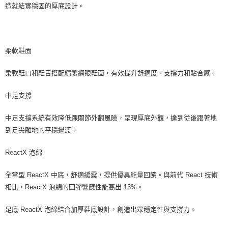
造就結實穩固的厚底設計。
柔軟鞋面
柔軟鞋口和鞋舌搭配精製網眼鞋面，有效提升舒適度、支撐力和貼合感。
中足支撐
中足支撐系統有效降低踝關節外翻風險，呈現厚底外觀，達到從後跟著地
到足尖離地的平穩過渡。
ReactX 泡綿
全掌型 ReactX 中底，舒適緩震，提供優異能量回饋。與前代 React 技術
相比，ReactX 泡綿的回彈響應性能高出 13%。
足底 ReactX 泡綿結合加厚鞋底設計，創造出眾穩定性與支撐力。