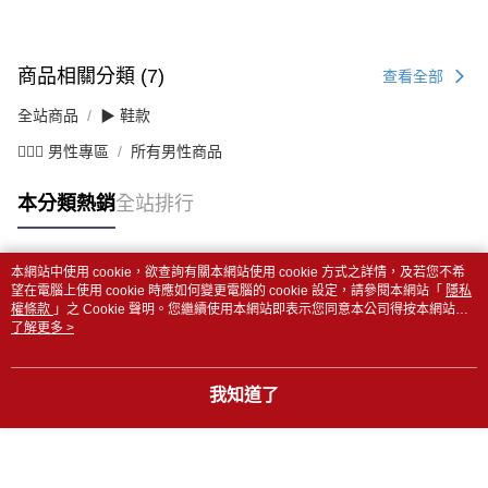
商品相關分類 (7)
查看全部
全站商品
▶ 鞋款
💁🏻‍♂️ 男性專區
所有男性商品
本分類熱銷
全站排行
本網站中使用 cookie，欲查詢有關本網站使用 cookie 方式之詳情，及若您不希
熱門標籤
望在電腦上使用 cookie 時應如何變更電腦的 cookie 設定，請參閱本網站「
隱私
權條款
」之 Cookie 聲明。您繼續使用本網站即表示您同意本公司得按本網站使
用條款之 Cookie 聲明使用 cookie。
了解更多 >
我知道了