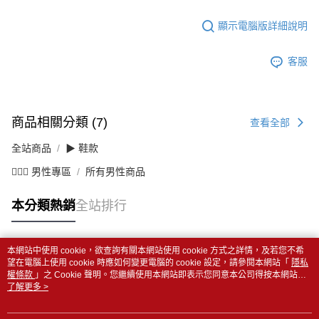
顯示電腦版詳細說明
客服
商品相關分類 (7)
查看全部
全站商品
▶ 鞋款
💁🏻‍♂️ 男性專區
所有男性商品
本分類熱銷
全站排行
本網站中使用 cookie，欲查詢有關本網站使用 cookie 方式之詳情，及若您不希
熱門標籤
望在電腦上使用 cookie 時應如何變更電腦的 cookie 設定，請參閱本網站「
隱私
權條款
」之 Cookie 聲明。您繼續使用本網站即表示您同意本公司得按本網站使
用條款之 Cookie 聲明使用 cookie。
了解更多 >