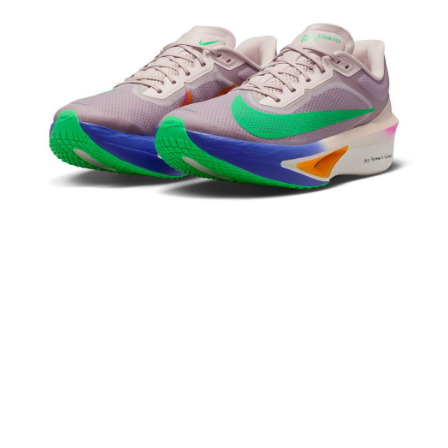
１．於結帳方式選擇「AFTEE先享後付」後，將跳轉至「AFTEE先享後付」
結帳頁面，進行簡訊認證並確認金額後，即可完成結帳。
２．訂單成立數日內，您將收到繳費通知簡訊。
３．收到繳費通知簡訊後14天內，點擊此簡訊中的連結，可透過四大超商／
ATM／網路銀行／等多元方式進行付款，方視為交易完成。
※ 請注意：結帳手續完成當下不需立刻繳費，但若您需要取消訂單，請聯絡
購買商品的店家。未經商家同意取消之訂單仍視為有效，需透過AFTEE先享
後付繳納相關費用。
※ 交易是否成功請以「AFTEE先享後付 」之結帳頁面顯示為準，若有關於
是否繳費成功／繳費後需取消欲退款等相關疑問，請聯繫「AFTEE先享後付
客戶支援中心」
https://netprotections.freshdesk.com/support/home
【注意事項】
１．透過由恩沛科技股份有限公司提供之「AFTEE先享後付」服務完成之交
易，需依本服務之必要範圍內提供個人資料，並將交易相關給付款項請求債
權轉讓予恩沛科技股份有限公司。
２．關於個人資料處理事宜，請瀏覽以下網址：
https://aftee.tw/terms/#terms3
３．未成年的使用者請事先徵得法定代理人或監護人之同意方可使用
「AFTEE先享後付」，若未經同意申辦者引起之損失，本公司不負相關責
任。
４．使用「AFTEE先享後付」時，將依據個別帳號之用戶狀況，依本公司即
時審查核予不同之上限額度；若仍有額度不足之情形，本公司將視審查結果
請求用戶進行身份認證。
５．嚴禁一人註冊多個帳號或使用他人資訊註冊。若發現惡意使用之情形，