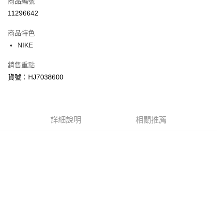
商品編號
信用卡分期付款
11296642
3 期 0 利率 每期
NT$933
21家銀行
商品特色
合作金庫商業銀行
第一商業銀行
LINE Pay
NIKE
華南商業銀行
彰化商業銀行
Apple Pay
上海商業儲蓄銀行
台北富邦商業銀行
銷售重點
國泰世華商業銀行
兆豐國際商業銀行
悠遊付
貨號：HJ7038600
臺灣中小企業銀行
台中商業銀行
匯豐（台灣）商業銀行
華泰商業銀行
Google Pay
聯邦商業銀行
遠東國際商業銀行
元大商業銀行
永豐商業銀行
全盈+PAY
玉山商業銀行
詳細說明
星展（台灣）商業銀行
相關推薦
台新國際商業銀行
中國信託商業銀行
AFTEE先享後付
台灣樂天信用卡公司
相關說明
【關於「AFTEE先享後付」】
AFTEE先享後付是「在收到商品之後才付款」的支付方式。 讓您購物簡單
運送方式
便利好安心！
１．簡單：不需註冊會員、不需綁卡、不需儲值。
宅配
２．便利：只要手機號碼，簡訊認證，即可結帳。
每筆NT$120，滿NT$1,500(含以上)免運費
３．安心：先確認商品／服務後，再付款。
【「AFTEE先享後付」結帳流程】