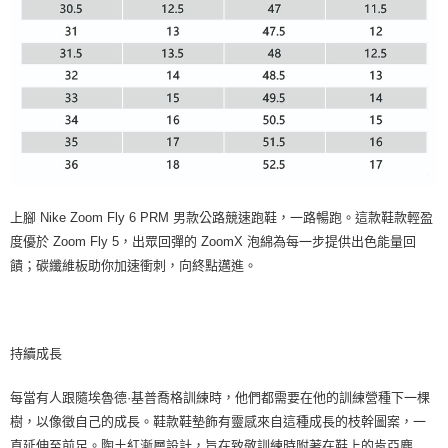
上腳 Nike Zoom Fly 6 PRM 男款公路競速跑鞋，一路暢跑。這款鞋款輕盈
度優於 Zoom Fly 5，出眾回彈的 ZoomX 泡綿為每一步提供出色能量回
饋；碳纖維板助你加速衝刺，向終點邁進。
持續成長
每當有人跟隨埃魯德·基普喬格訓練時，他們都需要在他的訓練營種下一棵
樹，以像徵自己的成長。鞋款鞋墊飾有靈感來自這種成長的枝幹圖案，一
直延伸至前足。陶土紅漸層設計，旨在致敬訓練時附著在鞋上的肯亞塵