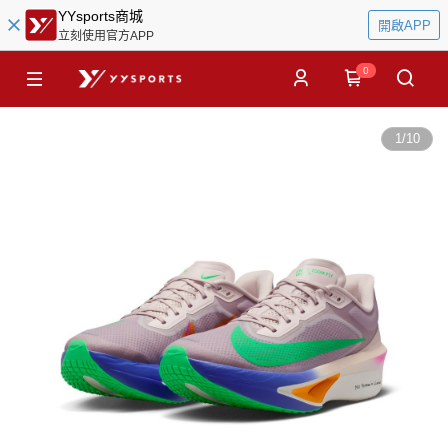
YYsports商城
開啟APP
立刻使用官方APP
0
1
/
10