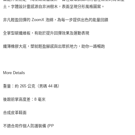
土。字體設計靈感源自非洲樹木，表面呈現分形風格圖案。
非凡輕盈回彈的 ZoomX 泡綿，為每一步提供出色的能量回饋
全掌型碳纖維板，有助於提升回彈效果及運動表現
纖薄橡膠大底，塑就輕盈腳感與出眾抓地力，助你一路暢跑
More Details
重量：約 265 公克（男碼 44 碼）
後跟前掌高度差：8 毫米
合成皮革鞋面
不適合用作個人防護裝備 (PP