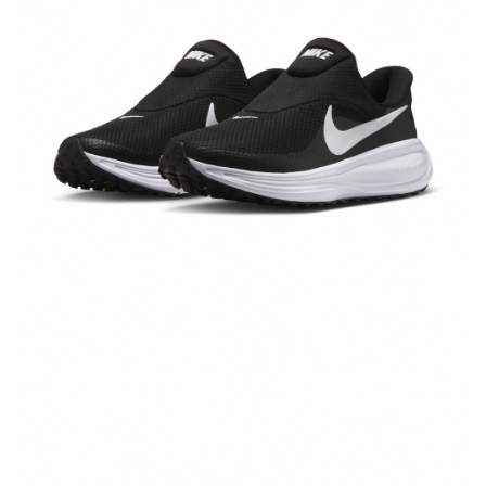
１．於結帳方式選擇「AFTEE先享後付」後，將跳轉至「AFTEE先享後付」
結帳頁面，進行簡訊認證並確認金額後，即可完成結帳。
２．訂單成立數日內，您將收到繳費通知簡訊。
３．收到繳費通知簡訊後14天內，點擊此簡訊中的連結，可透過四大超商／
ATM／網路銀行／等多元方式進行付款，方視為交易完成。
※ 請注意：結帳手續完成當下不需立刻繳費，但若您需要取消訂單，請聯絡
購買商品的店家。未經商家同意取消之訂單仍視為有效，需透過AFTEE先享
後付繳納相關費用。
※ 交易是否成功請以「AFTEE先享後付 」之結帳頁面顯示為準，若有關於
是否繳費成功／繳費後需取消欲退款等相關疑問，請聯繫「AFTEE先享後付
客戶支援中心」
https://netprotections.freshdesk.com/support/home
【注意事項】
１．透過由恩沛科技股份有限公司提供之「AFTEE先享後付」服務完成之交
易，需依本服務之必要範圍內提供個人資料，並將交易相關給付款項請求債
權轉讓予恩沛科技股份有限公司。
２．關於個人資料處理事宜，請瀏覽以下網址：
https://aftee.tw/terms/#terms3
３．未成年的使用者請事先徵得法定代理人或監護人之同意方可使用
「AFTEE先享後付」，若未經同意申辦者引起之損失，本公司不負相關責
任。
４．使用「AFTEE先享後付」時，將依據個別帳號之用戶狀況，依本公司即
時審查核予不同之上限額度；若仍有額度不足之情形，本公司將視審查結果
請求用戶進行身份認證。
５．嚴禁一人註冊多個帳號或使用他人資訊註冊。若發現惡意使用之情形，