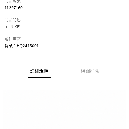
商品編號
信用卡分期付款
11297160
3 期 0 利率 每期
NT$490
21家銀行
商品特色
合作金庫商業銀行
第一商業銀行
LINE Pay
NIKE
華南商業銀行
彰化商業銀行
Apple Pay
上海商業儲蓄銀行
台北富邦商業銀行
銷售重點
國泰世華商業銀行
兆豐國際商業銀行
悠遊付
貨號：HQ2415001
臺灣中小企業銀行
台中商業銀行
匯豐（台灣）商業銀行
華泰商業銀行
Google Pay
聯邦商業銀行
遠東國際商業銀行
元大商業銀行
永豐商業銀行
全盈+PAY
玉山商業銀行
詳細說明
星展（台灣）商業銀行
相關推薦
台新國際商業銀行
中國信託商業銀行
AFTEE先享後付
台灣樂天信用卡公司
相關說明
【關於「AFTEE先享後付」】
AFTEE先享後付是「在收到商品之後才付款」的支付方式。 讓您購物簡單
運送方式
便利好安心！
１．簡單：不需註冊會員、不需綁卡、不需儲值。
宅配
２．便利：只要手機號碼，簡訊認證，即可結帳。
每筆NT$120，滿NT$1,500(含以上)免運費
３．安心：先確認商品／服務後，再付款。
【「AFTEE先享後付」結帳流程】