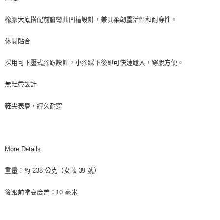
橡膠大底搭配前腳彎曲凹槽設計，兼具柔韌靈活性和耐穿性。
休閒貼合
採用可下壓式腳跟設計，小腳踩下後即可快速蹬入，穿脫方便。
無鞋帶設計
鞋尖表層，經久耐穿
More Details
重量：約 238 公克（女款 39 號）
後跟前掌高度差：10 毫米