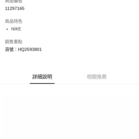
商品編號
信用卡分期付款
11297165
3 期 0 利率 每期
NT$1,340
21家銀行
商品特色
合作金庫商業銀行
第一商業銀行
LINE Pay
NIKE
華南商業銀行
彰化商業銀行
Apple Pay
上海商業儲蓄銀行
台北富邦商業銀行
銷售重點
國泰世華商業銀行
兆豐國際商業銀行
悠遊付
貨號：HQ2593801
臺灣中小企業銀行
台中商業銀行
匯豐（台灣）商業銀行
華泰商業銀行
Google Pay
聯邦商業銀行
遠東國際商業銀行
元大商業銀行
永豐商業銀行
全盈+PAY
玉山商業銀行
詳細說明
星展（台灣）商業銀行
相關推薦
台新國際商業銀行
中國信託商業銀行
AFTEE先享後付
台灣樂天信用卡公司
相關說明
【關於「AFTEE先享後付」】
AFTEE先享後付是「在收到商品之後才付款」的支付方式。 讓您購物簡單
運送方式
便利好安心！
１．簡單：不需註冊會員、不需綁卡、不需儲值。
宅配
２．便利：只要手機號碼，簡訊認證，即可結帳。
每筆NT$120，滿NT$1,500(含以上)免運費
３．安心：先確認商品／服務後，再付款。
【「AFTEE先享後付」結帳流程】