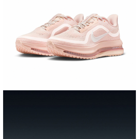
１．於結帳方式選擇「AFTEE先享後付」後，將跳轉至「AFTEE先享後付」
結帳頁面，進行簡訊認證並確認金額後，即可完成結帳。
２．訂單成立數日內，您將收到繳費通知簡訊。
３．收到繳費通知簡訊後14天內，點擊此簡訊中的連結，可透過四大超商／
ATM／網路銀行／等多元方式進行付款，方視為交易完成。
※ 請注意：結帳手續完成當下不需立刻繳費，但若您需要取消訂單，請聯絡
購買商品的店家。未經商家同意取消之訂單仍視為有效，需透過AFTEE先享
後付繳納相關費用。
※ 交易是否成功請以「AFTEE先享後付 」之結帳頁面顯示為準，若有關於
是否繳費成功／繳費後需取消欲退款等相關疑問，請聯繫「AFTEE先享後付
客戶支援中心」
https://netprotections.freshdesk.com/support/home
【注意事項】
１．透過由恩沛科技股份有限公司提供之「AFTEE先享後付」服務完成之交
易，需依本服務之必要範圍內提供個人資料，並將交易相關給付款項請求債
權轉讓予恩沛科技股份有限公司。
２．關於個人資料處理事宜，請瀏覽以下網址：
https://aftee.tw/terms/#terms3
３．未成年的使用者請事先徵得法定代理人或監護人之同意方可使用
「AFTEE先享後付」，若未經同意申辦者引起之損失，本公司不負相關責
任。
４．使用「AFTEE先享後付」時，將依據個別帳號之用戶狀況，依本公司即
時審查核予不同之上限額度；若仍有額度不足之情形，本公司將視審查結果
請求用戶進行身份認證。
５．嚴禁一人註冊多個帳號或使用他人資訊註冊。若發現惡意使用之情形，