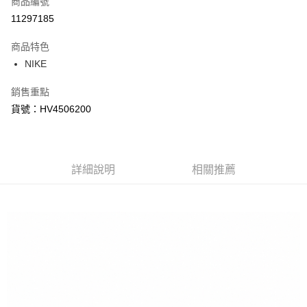
商品編號
信用卡分期付款
11297185
3 期 0 利率 每期
NT$540
21家銀行
商品特色
合作金庫商業銀行
第一商業銀行
LINE Pay
NIKE
華南商業銀行
彰化商業銀行
Apple Pay
上海商業儲蓄銀行
台北富邦商業銀行
銷售重點
國泰世華商業銀行
兆豐國際商業銀行
悠遊付
貨號：HV4506200
臺灣中小企業銀行
台中商業銀行
匯豐（台灣）商業銀行
華泰商業銀行
Google Pay
聯邦商業銀行
遠東國際商業銀行
元大商業銀行
永豐商業銀行
全盈+PAY
玉山商業銀行
詳細說明
星展（台灣）商業銀行
相關推薦
台新國際商業銀行
中國信託商業銀行
AFTEE先享後付
台灣樂天信用卡公司
相關說明
【關於「AFTEE先享後付」】
AFTEE先享後付是「在收到商品之後才付款」的支付方式。 讓您購物簡單
運送方式
便利好安心！
１．簡單：不需註冊會員、不需綁卡、不需儲值。
宅配
２．便利：只要手機號碼，簡訊認證，即可結帳。
每筆NT$120，滿NT$1,500(含以上)免運費
３．安心：先確認商品／服務後，再付款。
【「AFTEE先享後付」結帳流程】