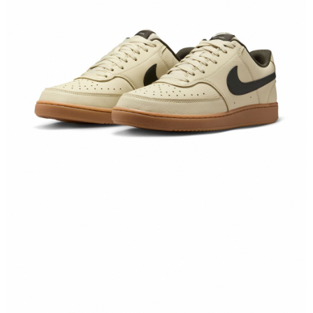
１．於結帳方式選擇「AFTEE先享後付」後，將跳轉至「AFTEE先享後付」
結帳頁面，進行簡訊認證並確認金額後，即可完成結帳。
２．訂單成立數日內，您將收到繳費通知簡訊。
３．收到繳費通知簡訊後14天內，點擊此簡訊中的連結，可透過四大超商／
ATM／網路銀行／等多元方式進行付款，方視為交易完成。
※ 請注意：結帳手續完成當下不需立刻繳費，但若您需要取消訂單，請聯絡
購買商品的店家。未經商家同意取消之訂單仍視為有效，需透過AFTEE先享
後付繳納相關費用。
※ 交易是否成功請以「AFTEE先享後付 」之結帳頁面顯示為準，若有關於
是否繳費成功／繳費後需取消欲退款等相關疑問，請聯繫「AFTEE先享後付
客戶支援中心」
https://netprotections.freshdesk.com/support/home
【注意事項】
１．透過由恩沛科技股份有限公司提供之「AFTEE先享後付」服務完成之交
易，需依本服務之必要範圍內提供個人資料，並將交易相關給付款項請求債
權轉讓予恩沛科技股份有限公司。
２．關於個人資料處理事宜，請瀏覽以下網址：
https://aftee.tw/terms/#terms3
３．未成年的使用者請事先徵得法定代理人或監護人之同意方可使用
「AFTEE先享後付」，若未經同意申辦者引起之損失，本公司不負相關責
任。
４．使用「AFTEE先享後付」時，將依據個別帳號之用戶狀況，依本公司即
時審查核予不同之上限額度；若仍有額度不足之情形，本公司將視審查結果
請求用戶進行身份認證。
５．嚴禁一人註冊多個帳號或使用他人資訊註冊。若發現惡意使用之情形，