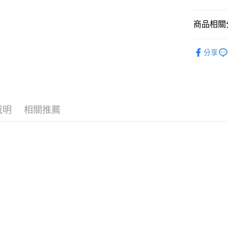
國泰世
悠遊付
臺灣中
商品相關分
匯豐（
Google Pa
聯邦商
全站商品
元大商
全盈+PAY
分享
玉山商
💁🏻‍♂️ 男
台新國
AFTEE先
❚ NIKE
台灣樂
相關說明
【關於「A
新品上市
AFTEE
說明
相關推薦
❚ NIKE
便利好安
運送方式
１．簡單
💁🏻‍♂️ 男
２．便利
宅配
３．安心
促銷活動
每筆NT$1
【「AFT
１．於結帳
付」結帳
２．訂單
３．收到繳
／ATM／
※ 請注意
絡購買商品