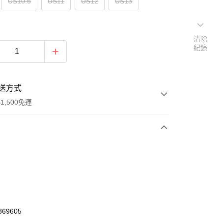
US10.5
US11
US12
US13
清除
紀錄
送方式
1,500免運
次付款
期付款
0 利率 每期
NT$1,773
21家銀行
庫商業銀行
第一商業銀行
業銀行
彰化商業銀行
69605
業儲蓄銀行
台北富邦商業銀行