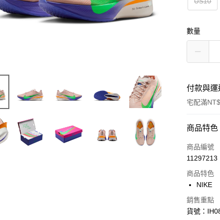
US10
數量
付款與運
宅配滿NT$
付款方式
商品特色
信用卡一
商品編號
11297213
信用卡分
商品特色
3 期 
NIKE
合作金
LINE Pay
銷售重點
華南商
貨號：IH08
Apple Pay
上海商