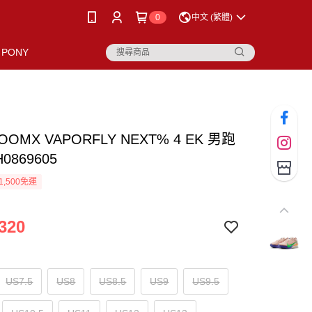
0
中文 (繁體)
PONY
ZOOMX VAPORFLY NEXT% 4 EK 男跑
H0869605
1,500免運
320
US7.5
US8
US8.5
US9
US9.5