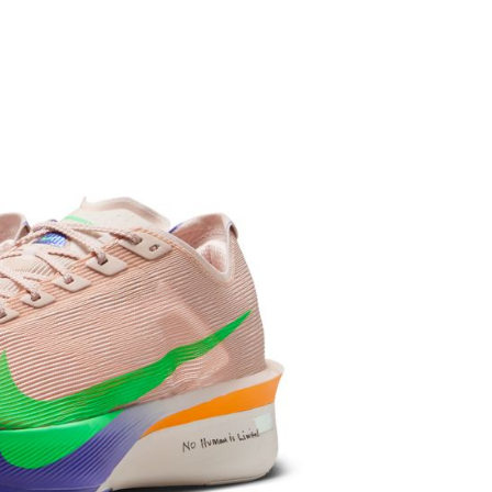
繳納相關費用。
否成功請以「AFTEE先享後付 」之結帳頁面顯示為準，若有關於
功／繳費後需取消欲退款等相關疑問，請聯繫「AFTEE先享後
援中心」
https://netprotections.freshdesk.com/support/home
項】
恩沛科技股份有限公司提供之「AFTEE先享後付」服務完成之
依本服務之必要範圍內提供個人資料，並將交易相關給付款項請
讓予恩沛科技股份有限公司。
個人資料處理事宜，請瀏覽以下網址：
ee.tw/terms/#terms3
年的使用者請事先徵得法定代理人或監護人之同意方可使用
E先享後付」，若未經同意申辦者引起之損失，本公司不負相關責
AFTEE先享後付」時，將依據個別帳號之用戶狀況，依本公司
核予不同之上限額度；若仍有額度不足之情形，本公司將視審查
用戶進行身份認證。
一人註冊多個帳號或使用他人資訊註冊。若發現惡意使用之情
科技股份有限公司將有權停止該用戶之使用額度並採取法律行