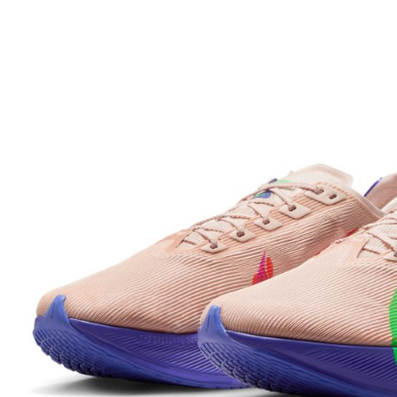
先享後付
※ 交易是
是否繳費成
付客戶支
【注意事
１．透過由
交易，需
求債權轉
２．關於
https://aft
３．未成
「AFTE
任。
４．使用「
即時審查
結果請求
５．嚴禁
形，恩沛
動。