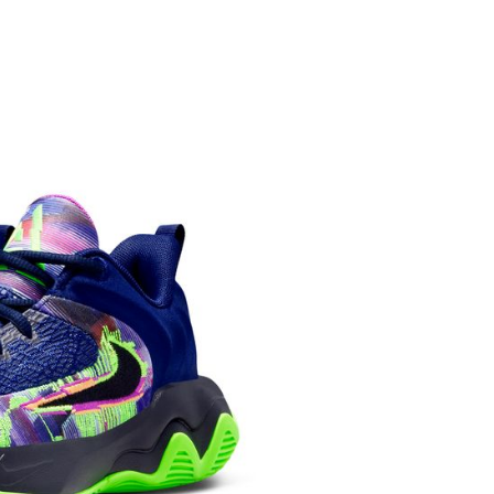
繳納相關費用。
否成功請以「AFTEE先享後付 」之結帳頁面顯示為準，若有關於
功／繳費後需取消欲退款等相關疑問，請聯繫「AFTEE先享後
援中心」
https://netprotections.freshdesk.com/support/home
項】
恩沛科技股份有限公司提供之「AFTEE先享後付」服務完成之
依本服務之必要範圍內提供個人資料，並將交易相關給付款項請
讓予恩沛科技股份有限公司。
個人資料處理事宜，請瀏覽以下網址：
ee.tw/terms/#terms3
年的使用者請事先徵得法定代理人或監護人之同意方可使用
E先享後付」，若未經同意申辦者引起之損失，本公司不負相關責
AFTEE先享後付」時，將依據個別帳號之用戶狀況，依本公司
核予不同之上限額度；若仍有額度不足之情形，本公司將視審查
用戶進行身份認證。
一人註冊多個帳號或使用他人資訊註冊。若發現惡意使用之情
科技股份有限公司將有權停止該用戶之使用額度並採取法律行