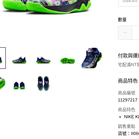
US4.5Y
數量
付款與運
宅配滿NT$
付款方式
商品特色
信用卡一
商品編號
11297217
信用卡分
商品特色
3 期 
NIKE K
合作金
LINE Pay
銷售重點
華南商
貨號：II06
Apple Pay
上海商