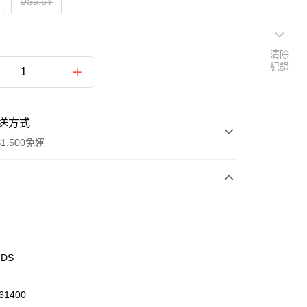
US5.5Y
清除
紀錄
送方式
1,500免運
次付款
期付款
0 利率 每期
NT$480
21家銀行
IDS
庫商業銀行
第一商業銀行
業銀行
彰化商業銀行
61400
業儲蓄銀行
台北富邦商業銀行