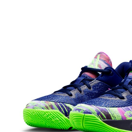
先享後付
※ 交易是
是否繳費成
付客戶支
【注意事
１．透過由
交易，需
求債權轉
２．關於
https://aft
３．未成
「AFTE
任。
４．使用「
即時審查
結果請求
５．嚴禁
形，恩沛
動。