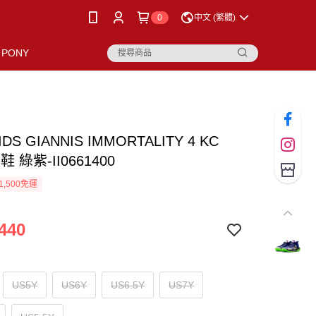
0
中文 (繁體)
PONY
IDS GIANNIS IMMORTALITY 4 KC
童鞋 綠紫-II0661400
1,500免運
440
US5Y
US6Y
US6.5Y
US7Y