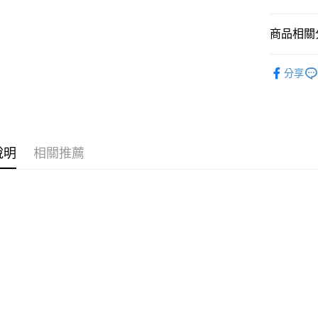
國泰世
悠遊付
臺灣中
商品相關分
匯豐（
Google Pa
聯邦商
全站商品
元大商
全盈+PAY
分享
玉山商
❚ NIKE
台新國
AFTEE先
新品上市
台灣樂
相關說明
【關於「A
❚ NIKE
AFTEE
說明
相關推薦
🧒 兒童專
便利好安
運送方式
１．簡單
２．便利
宅配
３．安心
每筆NT$1
【「AFT
１．於結帳
付」結帳
２．訂單
３．收到繳
／ATM／
※ 請注意
絡購買商品