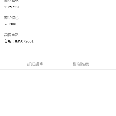
商品編號
信用卡分期付款
11297220
3 期 0 利率 每期
NT$580
21家銀行
商品特色
合作金庫商業銀行
第一商業銀行
LINE Pay
NIKE
華南商業銀行
彰化商業銀行
Apple Pay
上海商業儲蓄銀行
台北富邦商業銀行
銷售重點
國泰世華商業銀行
兆豐國際商業銀行
悠遊付
貨號：IM5072001
臺灣中小企業銀行
台中商業銀行
匯豐（台灣）商業銀行
華泰商業銀行
Google Pay
聯邦商業銀行
遠東國際商業銀行
元大商業銀行
永豐商業銀行
全盈+PAY
玉山商業銀行
詳細說明
星展（台灣）商業銀行
相關推薦
台新國際商業銀行
中國信託商業銀行
AFTEE先享後付
台灣樂天信用卡公司
相關說明
【關於「AFTEE先享後付」】
AFTEE先享後付是「在收到商品之後才付款」的支付方式。 讓您購物簡單
運送方式
便利好安心！
１．簡單：不需註冊會員、不需綁卡、不需儲值。
宅配
２．便利：只要手機號碼，簡訊認證，即可結帳。
每筆NT$120，滿NT$1,500(含以上)免運費
３．安心：先確認商品／服務後，再付款。
【「AFTEE先享後付」結帳流程】