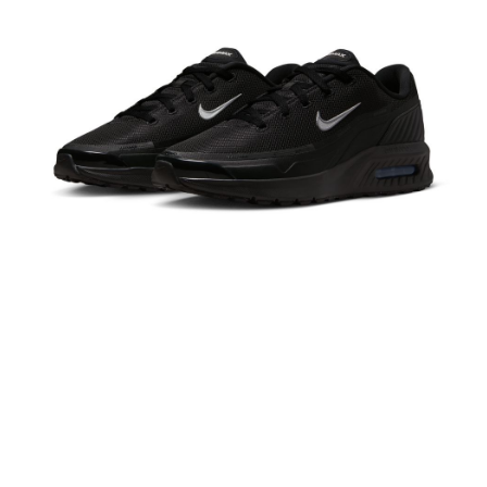
１．於結帳方式選擇「AFTEE先享後付」後，將跳轉至「AFTEE先享後付」
結帳頁面，進行簡訊認證並確認金額後，即可完成結帳。
２．訂單成立數日內，您將收到繳費通知簡訊。
３．收到繳費通知簡訊後14天內，點擊此簡訊中的連結，可透過四大超商／
ATM／網路銀行／等多元方式進行付款，方視為交易完成。
※ 請注意：結帳手續完成當下不需立刻繳費，但若您需要取消訂單，請聯絡
購買商品的店家。未經商家同意取消之訂單仍視為有效，需透過AFTEE先享
後付繳納相關費用。
※ 交易是否成功請以「AFTEE先享後付 」之結帳頁面顯示為準，若有關於
是否繳費成功／繳費後需取消欲退款等相關疑問，請聯繫「AFTEE先享後付
客戶支援中心」
https://netprotections.freshdesk.com/support/home
【注意事項】
１．透過由恩沛科技股份有限公司提供之「AFTEE先享後付」服務完成之交
易，需依本服務之必要範圍內提供個人資料，並將交易相關給付款項請求債
權轉讓予恩沛科技股份有限公司。
２．關於個人資料處理事宜，請瀏覽以下網址：
https://aftee.tw/terms/#terms3
３．未成年的使用者請事先徵得法定代理人或監護人之同意方可使用
「AFTEE先享後付」，若未經同意申辦者引起之損失，本公司不負相關責
任。
４．使用「AFTEE先享後付」時，將依據個別帳號之用戶狀況，依本公司即
時審查核予不同之上限額度；若仍有額度不足之情形，本公司將視審查結果
請求用戶進行身份認證。
５．嚴禁一人註冊多個帳號或使用他人資訊註冊。若發現惡意使用之情形，