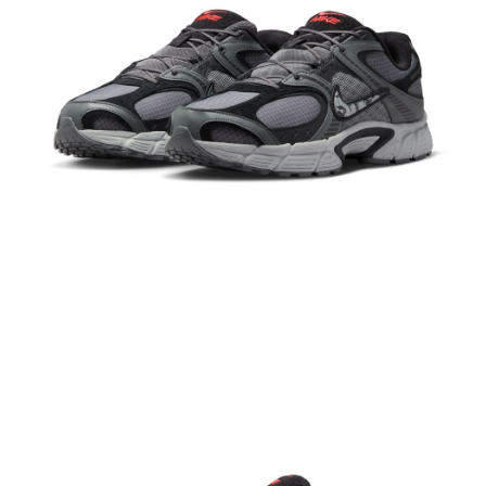
結帳頁面，進行簡訊認證並確認金額後，即可完成結帳。
２．訂單成立數日內，您將收到繳費通知簡訊。
３．收到繳費通知簡訊後14天內，點擊此簡訊中的連結，可透過四大超商／
ATM／網路銀行／等多元方式進行付款，方視為交易完成。
※ 請注意：結帳手續完成當下不需立刻繳費，但若您需要取消訂單，請聯絡
購買商品的店家。未經商家同意取消之訂單仍視為有效，需透過AFTEE先享
後付繳納相關費用。
※ 交易是否成功請以「AFTEE先享後付 」之結帳頁面顯示為準，若有關於
是否繳費成功／繳費後需取消欲退款等相關疑問，請聯繫「AFTEE先享後付
客戶支援中心」
https://netprotections.freshdesk.com/support/home
【注意事項】
１．透過由恩沛科技股份有限公司提供之「AFTEE先享後付」服務完成之交
易，需依本服務之必要範圍內提供個人資料，並將交易相關給付款項請求債
權轉讓予恩沛科技股份有限公司。
２．關於個人資料處理事宜，請瀏覽以下網址：
https://aftee.tw/terms/#terms3
３．未成年的使用者請事先徵得法定代理人或監護人之同意方可使用
「AFTEE先享後付」，若未經同意申辦者引起之損失，本公司不負相關責
任。
４．使用「AFTEE先享後付」時，將依據個別帳號之用戶狀況，依本公司即
時審查核予不同之上限額度；若仍有額度不足之情形，本公司將視審查結果
請求用戶進行身份認證。
５．嚴禁一人註冊多個帳號或使用他人資訊註冊。若發現惡意使用之情形，
恩沛科技股份有限公司將有權停止該用戶之使用額度並採取法律行動。