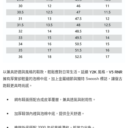
以兼具舒適與風格的鞋款，輕鬆應對日常生活。延續
風格，
Y2K
V5 RNR
擁有厚實卻輕量的泡棉中底，加上金屬細節與獨特 Swoosh 標誌，讓復古
跑鞋更具時尚感。
網布鞋面搭配合成皮革覆層，兼具透氣與耐用性。
加厚鞋領內裡與泡棉中底，提供全天舒適。
橡膠外底搭配 2000 年代風格溝紋，抓地力出色。