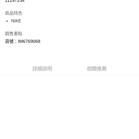
11297234
3 期 0 利率 每期
NT$720
21家銀行
商品特色
合作金庫商業銀行
第一商業銀行
LINE Pay
NIKE
華南商業銀行
彰化商業銀行
Apple Pay
上海商業儲蓄銀行
台北富邦商業銀行
銷售重點
國泰世華商業銀行
兆豐國際商業銀行
悠遊付
貨號：IM6769068
臺灣中小企業銀行
台中商業銀行
匯豐（台灣）商業銀行
華泰商業銀行
Google Pay
聯邦商業銀行
遠東國際商業銀行
元大商業銀行
永豐商業銀行
全盈+PAY
玉山商業銀行
詳細說明
星展（台灣）商業銀行
相關推薦
台新國際商業銀行
中國信託商業銀行
AFTEE先享後付
台灣樂天信用卡公司
相關說明
【關於「AFTEE先享後付」】
AFTEE先享後付是「在收到商品之後才付款」的支付方式。 讓您購物簡單
運送方式
便利好安心！
１．簡單：不需註冊會員、不需綁卡、不需儲值。
宅配
２．便利：只要手機號碼，簡訊認證，即可結帳。
每筆NT$120，滿NT$1,500(含以上)免運費
３．安心：先確認商品／服務後，再付款。
【「AFTEE先享後付」結帳流程】
１．於結帳方式選擇「AFTEE先享後付」後，將跳轉至「AFTEE先享後付」