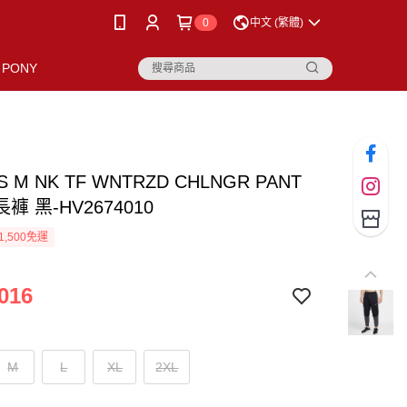
0
中文 (繁體)
PONY
AS M NK TF WNTRZD CHLNGR PANT
褲 黑-HV2674010
1,500免運
016
M
L
XL
2XL