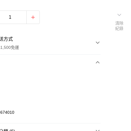
清除
紀錄
送方式
1,500免運
次付款
期付款
0 利率 每期
NT$672
21家銀行
庫商業銀行
第一商業銀行
業銀行
彰化商業銀行
674010
業儲蓄銀行
台北富邦商業銀行
華商業銀行
兆豐國際商業銀行
小企業銀行
台中商業銀行