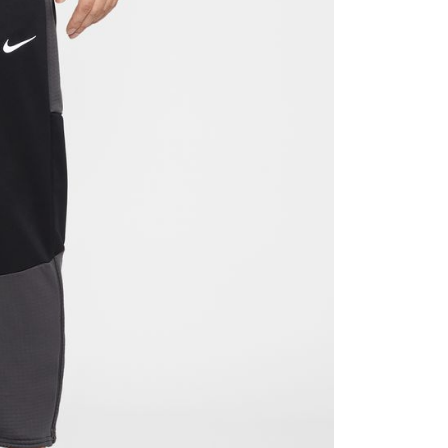
援中心」
https://netprotections.freshdesk.com/support/home
項】
恩沛科技股份有限公司提供之「AFTEE先享後付」服務完成之
依本服務之必要範圍內提供個人資料，並將交易相關給付款項請
讓予恩沛科技股份有限公司。
個人資料處理事宜，請瀏覽以下網址：
ee.tw/terms/#terms3
年的使用者請事先徵得法定代理人或監護人之同意方可使用
E先享後付」，若未經同意申辦者引起之損失，本公司不負相關責
AFTEE先享後付」時，將依據個別帳號之用戶狀況，依本公司
核予不同之上限額度；若仍有額度不足之情形，本公司將視審查
用戶進行身份認證。
一人註冊多個帳號或使用他人資訊註冊。若發現惡意使用之情
科技股份有限公司將有權停止該用戶之使用額度並採取法律行