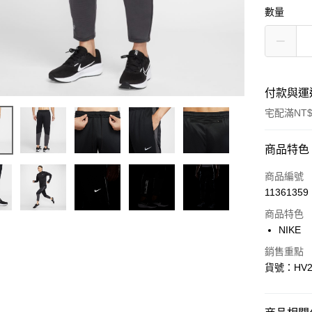
數量
付款與運
宅配滿NT$
付款方式
商品特色
信用卡一
商品編號
11361359
信用卡分
商品特色
3 期 
NIKE
合作金
LINE Pay
銷售重點
華南商
貨號：HV2
Apple Pay
上海商
國泰世
悠遊付
臺灣中