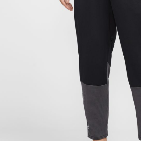
付客戶支
【注意事
１．透過由
交易，需
求債權轉
２．關於
https://aft
３．未成
「AFTE
任。
４．使用「
即時審查
結果請求
５．嚴禁
形，恩沛
動。