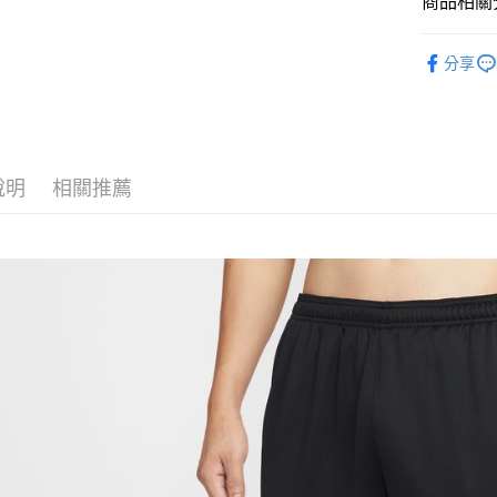
商品相關分
匯豐（
Google Pa
聯邦商
全站商品
元大商
全盈+PAY
分享
玉山商
💁🏻‍♂️ 男
台新國
AFTEE先
❚ NIKE
台灣樂
相關說明
【關於「A
新品上市
AFTEE
說明
相關推薦
❚ NIKE
便利好安
運送方式
１．簡單
促銷活動
２．便利
宅配
３．安心
每筆NT$1
【「AFT
１．於結帳
付」結帳
２．訂單
３．收到繳
／ATM／
※ 請注意
絡購買商品
先享後付
※ 交易是
是否繳費成