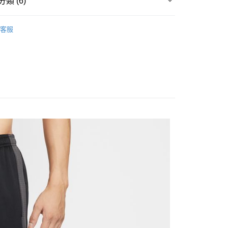
類 (6)
台灣）商業銀行
華泰商業銀行
y
業銀行
遠東國際商業銀行
▶ 服飾
業銀行
永豐商業銀行
客服
業銀行
星展（台灣）商業銀行
性專區
運動服飾
際商業銀行
中國信託商業銀行
享後付
男子服飾
天信用卡公司
FTEE先享後付」】
先享後付是「在收到商品之後才付款」的支付方式。 讓您購物簡單
所有NIKE商品
心！
：不需註冊會員、不需綁卡、不需儲值。
【爸氣狂歡節】滿額再折$888
：只要手機號碼，簡訊認證，即可結帳。
：先確認商品／服務後，再付款。
20，滿NT$1,500(含以上)免運費
EE先享後付」結帳流程】
方式選擇「AFTEE先享後付」後，將跳轉至「AFTEE先享後
頁面，進行簡訊認證並確認金額後，即可完成結帳。
成立數日內，您將收到繳費通知簡訊。
費通知簡訊後14天內，點擊此簡訊中的連結，可透過四大超商
網路銀行／等多元方式進行付款，方視為交易完成。
：結帳手續完成當下不需立刻繳費，但若您需要取消訂單，請聯
的店家。未經商家同意取消之訂單仍視為有效，需透過AFTEE
繳納相關費用。
否成功請以「AFTEE先享後付 」之結帳頁面顯示為準，若有關於
功／繳費後需取消欲退款等相關疑問，請聯繫「AFTEE先享後