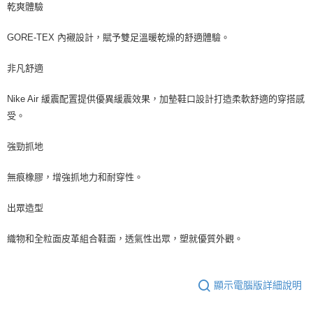
乾爽體驗
GORE-TEX 內襯設計，賦予雙足溫暖乾燥的舒適體驗。
非凡舒適
Nike Air 緩震配置提供優異緩震效果，加墊鞋口設計打造柔軟舒適的穿搭感
受。
強勁抓地
無痕橡膠，增強抓地力和耐穿性。
出眾造型
織物和全粒面皮革組合鞋面，透氣性出眾，塑就優質外觀。
顯示電腦版詳細說明