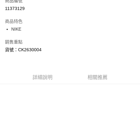
商品編號
信用卡分期付款
11373129
3 期 0 利率 每期
NT$1,050
21家銀行
商品特色
合作金庫商業銀行
第一商業銀行
LINE Pay
NIKE
華南商業銀行
彰化商業銀行
Apple Pay
上海商業儲蓄銀行
台北富邦商業銀行
銷售重點
國泰世華商業銀行
兆豐國際商業銀行
悠遊付
貨號：CK2630004
臺灣中小企業銀行
台中商業銀行
匯豐（台灣）商業銀行
華泰商業銀行
Google Pay
聯邦商業銀行
遠東國際商業銀行
元大商業銀行
永豐商業銀行
全盈+PAY
玉山商業銀行
詳細說明
星展（台灣）商業銀行
相關推薦
台新國際商業銀行
中國信託商業銀行
AFTEE先享後付
台灣樂天信用卡公司
相關說明
【關於「AFTEE先享後付」】
AFTEE先享後付是「在收到商品之後才付款」的支付方式。 讓您購物簡單
運送方式
便利好安心！
１．簡單：不需註冊會員、不需綁卡、不需儲值。
宅配
２．便利：只要手機號碼，簡訊認證，即可結帳。
每筆NT$120，滿NT$1,500(含以上)免運費
３．安心：先確認商品／服務後，再付款。
【「AFTEE先享後付」結帳流程】