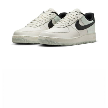
１．於結帳方式選擇「AFTEE先享後付」後，將跳轉至「AFTEE先享後付」
結帳頁面，進行簡訊認證並確認金額後，即可完成結帳。
２．訂單成立數日內，您將收到繳費通知簡訊。
３．收到繳費通知簡訊後14天內，點擊此簡訊中的連結，可透過四大超商／
ATM／網路銀行／等多元方式進行付款，方視為交易完成。
※ 請注意：結帳手續完成當下不需立刻繳費，但若您需要取消訂單，請聯絡
購買商品的店家。未經商家同意取消之訂單仍視為有效，需透過AFTEE先享
後付繳納相關費用。
※ 交易是否成功請以「AFTEE先享後付 」之結帳頁面顯示為準，若有關於
是否繳費成功／繳費後需取消欲退款等相關疑問，請聯繫「AFTEE先享後付
客戶支援中心」
https://netprotections.freshdesk.com/support/home
【注意事項】
１．透過由恩沛科技股份有限公司提供之「AFTEE先享後付」服務完成之交
易，需依本服務之必要範圍內提供個人資料，並將交易相關給付款項請求債
權轉讓予恩沛科技股份有限公司。
２．關於個人資料處理事宜，請瀏覽以下網址：
https://aftee.tw/terms/#terms3
３．未成年的使用者請事先徵得法定代理人或監護人之同意方可使用
「AFTEE先享後付」，若未經同意申辦者引起之損失，本公司不負相關責
任。
４．使用「AFTEE先享後付」時，將依據個別帳號之用戶狀況，依本公司即
時審查核予不同之上限額度；若仍有額度不足之情形，本公司將視審查結果
請求用戶進行身份認證。
５．嚴禁一人註冊多個帳號或使用他人資訊註冊。若發現惡意使用之情形，