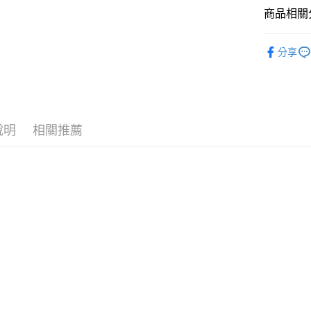
悠遊付
臺灣中
商品相關分
匯豐（
Google Pa
聯邦商
全站商品
元大商
全盈+PAY
分享
玉山商
❚ NIKE
台新國
AFTEE先
❚ NIKE
台灣樂
相關說明
【關於「A
新品上市
AFTEE
說明
相關推薦
❚ NIKE
便利好安
運送方式
１．簡單
🧒 兒童專
２．便利
宅配
３．安心
促銷活動
每筆NT$1
【「AFT
１．於結帳
付」結帳
２．訂單
３．收到繳
／ATM／
※ 請注意
絡購買商品
先享後付
※ 交易是