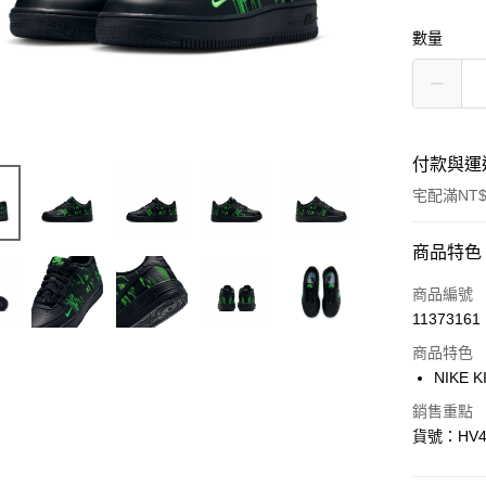
數量
付款與運
宅配滿NT$
付款方式
商品特色
信用卡一
商品編號
11373161
信用卡分
商品特色
3 期 
NIKE K
合作金
LINE Pay
銷售重點
華南商
貨號：HV4
Apple Pay
上海商
國泰世