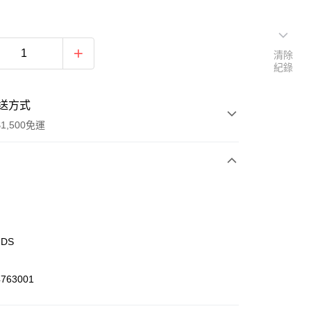
清除
紀錄
送方式
1,500免運
次付款
期付款
0 利率 每期
NT$723
21家銀行
IDS
庫商業銀行
第一商業銀行
業銀行
彰化商業銀行
763001
業儲蓄銀行
台北富邦商業銀行
華商業銀行
兆豐國際商業銀行