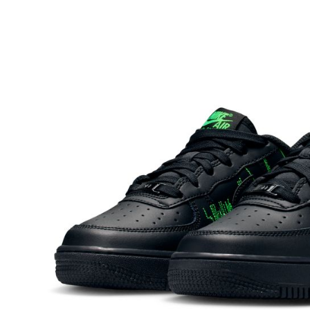
是否繳費成
付客戶支
【注意事
１．透過由
交易，需
求債權轉
２．關於
https://aft
３．未成
「AFTE
任。
４．使用「
即時審查
結果請求
５．嚴禁
形，恩沛
動。