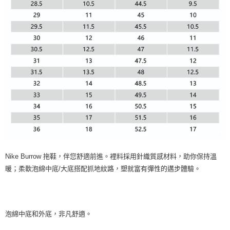
Nike Burrow 拖鞋，伴您舒適前進。裡料採用針織質感材料，助你保持溫
暖；柔軟泡綿中底/大底搭配抓地紋路，塑就富有彈性的邁步體驗。
泡綿中底和外底，非凡舒適。