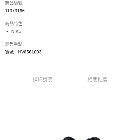
商品編號
信用卡分期付款
11373166
3 期 0 利率 每期
NT$360
21家銀行
商品特色
合作金庫商業銀行
第一商業銀行
LINE Pay
NIKE
華南商業銀行
彰化商業銀行
Apple Pay
上海商業儲蓄銀行
台北富邦商業銀行
銷售重點
國泰世華商業銀行
兆豐國際商業銀行
悠遊付
貨號：HV8561003
臺灣中小企業銀行
台中商業銀行
匯豐（台灣）商業銀行
華泰商業銀行
Google Pay
聯邦商業銀行
遠東國際商業銀行
元大商業銀行
永豐商業銀行
全盈+PAY
玉山商業銀行
詳細說明
星展（台灣）商業銀行
相關推薦
台新國際商業銀行
中國信託商業銀行
AFTEE先享後付
台灣樂天信用卡公司
相關說明
【關於「AFTEE先享後付」】
AFTEE先享後付是「在收到商品之後才付款」的支付方式。 讓您購物簡單
運送方式
便利好安心！
１．簡單：不需註冊會員、不需綁卡、不需儲值。
宅配
２．便利：只要手機號碼，簡訊認證，即可結帳。
每筆NT$120，滿NT$1,500(含以上)免運費
３．安心：先確認商品／服務後，再付款。