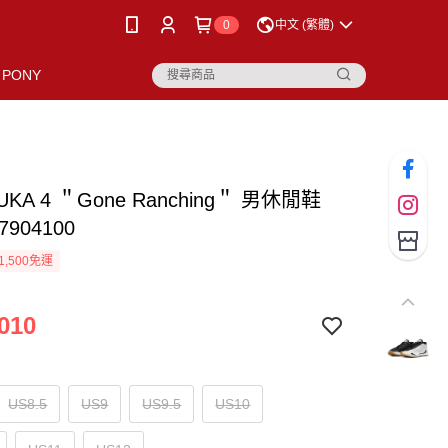
0
中文 (繁體)
PONY
LUKA 4 ＂Gone Ranching＂ 男休閒鞋
7904100
1,500免運
010
US8.5
US9
US9.5
US10