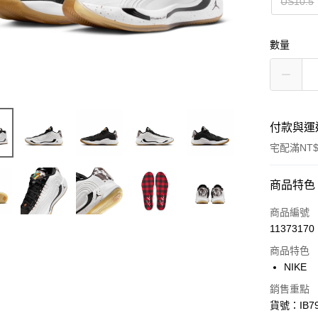
US10.5
數量
付款與運
宅配滿NT$
付款方式
商品特色
信用卡一
商品編號
11373170
信用卡分
商品特色
3 期 
NIKE
合作金
LINE Pay
銷售重點
華南商
貨號：IB79
Apple Pay
上海商