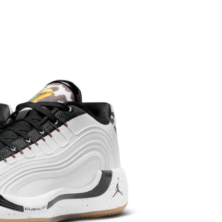
繳納相關費用。
否成功請以「AFTEE先享後付 」之結帳頁面顯示為準，若有關於
功／繳費後需取消欲退款等相關疑問，請聯繫「AFTEE先享後
援中心」
https://netprotections.freshdesk.com/support/home
項】
恩沛科技股份有限公司提供之「AFTEE先享後付」服務完成之
依本服務之必要範圍內提供個人資料，並將交易相關給付款項請
讓予恩沛科技股份有限公司。
個人資料處理事宜，請瀏覽以下網址：
ee.tw/terms/#terms3
年的使用者請事先徵得法定代理人或監護人之同意方可使用
E先享後付」，若未經同意申辦者引起之損失，本公司不負相關責
AFTEE先享後付」時，將依據個別帳號之用戶狀況，依本公司
核予不同之上限額度；若仍有額度不足之情形，本公司將視審查
用戶進行身份認證。
一人註冊多個帳號或使用他人資訊註冊。若發現惡意使用之情
科技股份有限公司將有權停止該用戶之使用額度並採取法律行