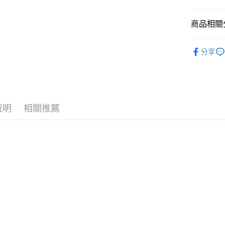
國泰世
悠遊付
臺灣中
商品相關分
匯豐（
Google Pa
聯邦商
全站商品
元大商
全盈+PAY
分享
玉山商
💁🏻‍♂️ 男
台新國
AFTEE先
❚ NIKE
台灣樂
相關說明
【關於「A
❚ NIKE
AFTEE
說明
相關推薦
新品上市
便利好安
運送方式
１．簡單
❚ NIKE
２．便利
宅配
３．安心
💁🏻‍♂️ 男
每筆NT$1
【「AFT
促銷活動
１．於結帳
付」結帳
２．訂單
３．收到繳
／ATM／
※ 請注意
絡購買商品