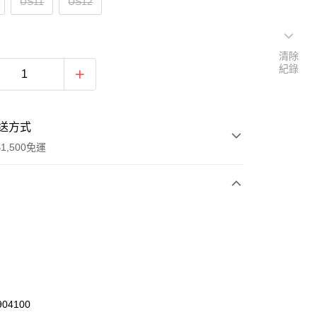
US11
US12
清除
紀錄
送方式
1,500免運
次付款
期付款
0 利率 每期
NT$1,003
21家銀行
庫商業銀行
第一商業銀行
業銀行
彰化商業銀行
04100
業儲蓄銀行
台北富邦商業銀行