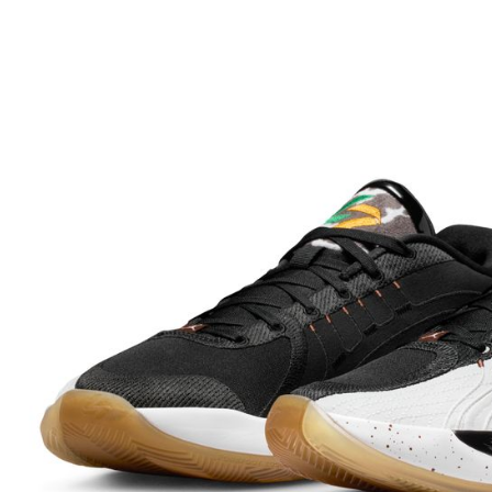
先享後付
※ 交易是
是否繳費成
付客戶支
【注意事
１．透過由
交易，需
求債權轉
２．關於
https://aft
３．未成
「AFTE
任。
４．使用「
即時審查
結果請求
５．嚴禁
形，恩沛
動。