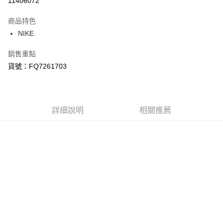
11406072
3 期 0 利率 每期
NT$1,166
21家銀行
商品特色
合作金庫商業銀行
第一商業銀行
LINE Pay
NIKE
華南商業銀行
彰化商業銀行
Apple Pay
上海商業儲蓄銀行
台北富邦商業銀行
銷售重點
國泰世華商業銀行
兆豐國際商業銀行
悠遊付
貨號：FQ7261703
臺灣中小企業銀行
台中商業銀行
匯豐（台灣）商業銀行
華泰商業銀行
Google Pay
聯邦商業銀行
遠東國際商業銀行
元大商業銀行
永豐商業銀行
全盈+PAY
玉山商業銀行
詳細說明
星展（台灣）商業銀行
相關推薦
台新國際商業銀行
中國信託商業銀行
AFTEE先享後付
台灣樂天信用卡公司
相關說明
【關於「AFTEE先享後付」】
AFTEE先享後付是「在收到商品之後才付款」的支付方式。 讓您購物簡單
運送方式
便利好安心！
１．簡單：不需註冊會員、不需綁卡、不需儲值。
宅配
２．便利：只要手機號碼，簡訊認證，即可結帳。
每筆NT$120，滿NT$1,500(含以上)免運費
３．安心：先確認商品／服務後，再付款。
【「AFTEE先享後付」結帳流程】
１．於結帳方式選擇「AFTEE先享後付」後，將跳轉至「AFTEE先享後付」