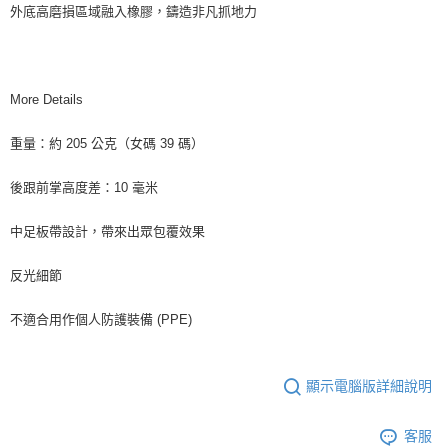
外底高磨損區域融入橡膠，鑄造非凡抓地力
More Details
重量：約 205 公克（女碼 39 碼）
後跟前掌高度差：10 毫米
中足板帶設計，帶來出眾包覆效果
反光細節
不適合用作個人防護裝備 (PPE)
顯示電腦版詳細說明
客服