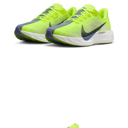
結帳頁面，進行簡訊認證並確認金額後，即可完成結帳。
２．訂單成立數日內，您將收到繳費通知簡訊。
３．收到繳費通知簡訊後14天內，點擊此簡訊中的連結，可透過四大超商／
ATM／網路銀行／等多元方式進行付款，方視為交易完成。
※ 請注意：結帳手續完成當下不需立刻繳費，但若您需要取消訂單，請聯絡
購買商品的店家。未經商家同意取消之訂單仍視為有效，需透過AFTEE先享
後付繳納相關費用。
※ 交易是否成功請以「AFTEE先享後付 」之結帳頁面顯示為準，若有關於
是否繳費成功／繳費後需取消欲退款等相關疑問，請聯繫「AFTEE先享後付
客戶支援中心」
https://netprotections.freshdesk.com/support/home
【注意事項】
１．透過由恩沛科技股份有限公司提供之「AFTEE先享後付」服務完成之交
易，需依本服務之必要範圍內提供個人資料，並將交易相關給付款項請求債
權轉讓予恩沛科技股份有限公司。
２．關於個人資料處理事宜，請瀏覽以下網址：
https://aftee.tw/terms/#terms3
３．未成年的使用者請事先徵得法定代理人或監護人之同意方可使用
「AFTEE先享後付」，若未經同意申辦者引起之損失，本公司不負相關責
任。
４．使用「AFTEE先享後付」時，將依據個別帳號之用戶狀況，依本公司即
時審查核予不同之上限額度；若仍有額度不足之情形，本公司將視審查結果
請求用戶進行身份認證。
５．嚴禁一人註冊多個帳號或使用他人資訊註冊。若發現惡意使用之情形，
恩沛科技股份有限公司將有權停止該用戶之使用額度並採取法律行動。