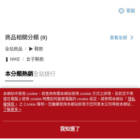
客服
商品相關分類 (8)
查看全部
全站商品
▶ 鞋款
❚ NIKE
女子鞋款
本分類熱銷
全站排行
本網站中使用 cookie，欲查詢有關本網站使用 cookie 方式之詳情，及若您不希
熱門標籤
望在電腦上使用 cookie 時應如何變更電腦的 cookie 設定，請參閱本網站「
隱私
權條款
」之 Cookie 聲明。您繼續使用本網站即表示您同意本公司得按本網站使
用條款之 Cookie 聲明使用 cookie。
了解更多 >
我知道了