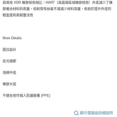
與其他 XDR 橡膠技術相比，HART（高磨損區域橡膠技術）外底減少了橡
膠複合材料的用量，但耐穿性絲毫不減減少材料用量，有助於提升外底的
輕盈度和柔韌靈活性
More Details
提拉設計
反光細節
泡綿中底
橡膠大底
不適合用作個人防護裝備 (PPE)
顯示電腦版詳細說明