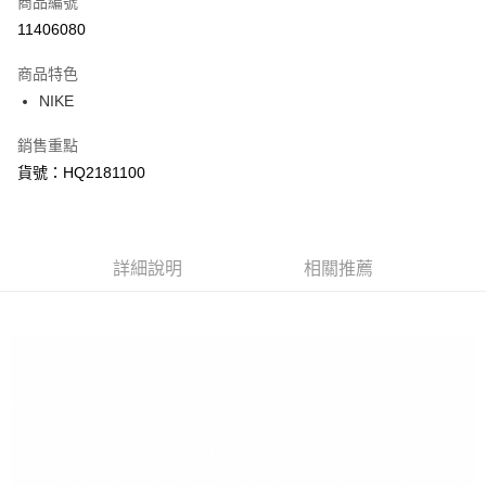
商品編號
信用卡分期付款
11406080
3 期 0 利率 每期
NT$1,353
21家銀行
商品特色
合作金庫商業銀行
第一商業銀行
LINE Pay
NIKE
華南商業銀行
彰化商業銀行
Apple Pay
上海商業儲蓄銀行
台北富邦商業銀行
銷售重點
國泰世華商業銀行
兆豐國際商業銀行
悠遊付
貨號：HQ2181100
臺灣中小企業銀行
台中商業銀行
匯豐（台灣）商業銀行
華泰商業銀行
Google Pay
聯邦商業銀行
遠東國際商業銀行
元大商業銀行
永豐商業銀行
全盈+PAY
玉山商業銀行
詳細說明
星展（台灣）商業銀行
相關推薦
台新國際商業銀行
中國信託商業銀行
AFTEE先享後付
台灣樂天信用卡公司
相關說明
【關於「AFTEE先享後付」】
AFTEE先享後付是「在收到商品之後才付款」的支付方式。 讓您購物簡單
運送方式
便利好安心！
１．簡單：不需註冊會員、不需綁卡、不需儲值。
宅配
２．便利：只要手機號碼，簡訊認證，即可結帳。
每筆NT$120，滿NT$1,500(含以上)免運費
３．安心：先確認商品／服務後，再付款。
【「AFTEE先享後付」結帳流程】