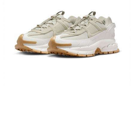
１．於結帳方式選擇「AFTEE先享後付」後，將跳轉至「AFTEE先享後付」
結帳頁面，進行簡訊認證並確認金額後，即可完成結帳。
２．訂單成立數日內，您將收到繳費通知簡訊。
３．收到繳費通知簡訊後14天內，點擊此簡訊中的連結，可透過四大超商／
ATM／網路銀行／等多元方式進行付款，方視為交易完成。
※ 請注意：結帳手續完成當下不需立刻繳費，但若您需要取消訂單，請聯絡
購買商品的店家。未經商家同意取消之訂單仍視為有效，需透過AFTEE先享
後付繳納相關費用。
※ 交易是否成功請以「AFTEE先享後付 」之結帳頁面顯示為準，若有關於
是否繳費成功／繳費後需取消欲退款等相關疑問，請聯繫「AFTEE先享後付
客戶支援中心」
https://netprotections.freshdesk.com/support/home
【注意事項】
１．透過由恩沛科技股份有限公司提供之「AFTEE先享後付」服務完成之交
易，需依本服務之必要範圍內提供個人資料，並將交易相關給付款項請求債
權轉讓予恩沛科技股份有限公司。
２．關於個人資料處理事宜，請瀏覽以下網址：
https://aftee.tw/terms/#terms3
３．未成年的使用者請事先徵得法定代理人或監護人之同意方可使用
「AFTEE先享後付」，若未經同意申辦者引起之損失，本公司不負相關責
任。
４．使用「AFTEE先享後付」時，將依據個別帳號之用戶狀況，依本公司即
時審查核予不同之上限額度；若仍有額度不足之情形，本公司將視審查結果
請求用戶進行身份認證。
５．嚴禁一人註冊多個帳號或使用他人資訊註冊。若發現惡意使用之情形，