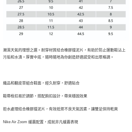
潮濕天氣的理想之選。耐穿材質結合橡膠擋泥片，有助於防止運動鞋沾上
污垢和水漬。厚實中底，隨時隨地為你創造舒適感受和出眾格調。
織品和翻皮草組合鞋面，經久耐穿，舒適貼合
鞋帶栓扣易於調節，搭配鉤扣設計，帶來穩固效果
拒水處理結合橡膠擋泥片，有效抵禦不良天氣因素，讓雙足保持乾爽
Nike Air Zoom 緩震配置，成就非凡緩震表現