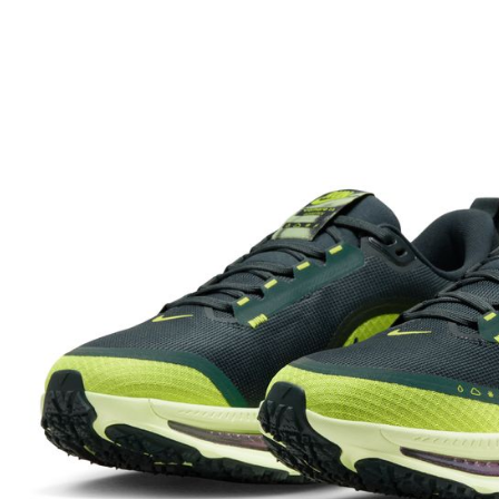
先享後付
※ 交易是
是否繳費成
付客戶支
【注意事
１．透過由
交易，需
求債權轉
２．關於
https://aft
３．未成
「AFTE
任。
４．使用「
即時審查
結果請求
５．嚴禁
形，恩沛
動。