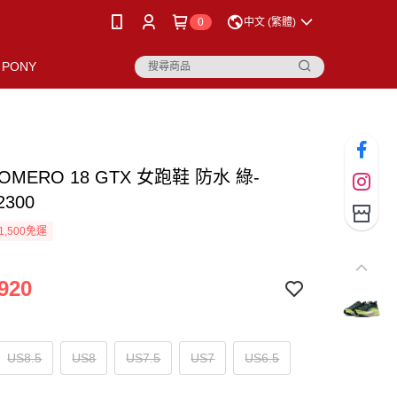
0
中文 (繁體)
PONY
VOMERO 18 GTX 女跑鞋 防水 綠-
2300
1,500免運
920
US8.5
US8
US7.5
US7
US6.5