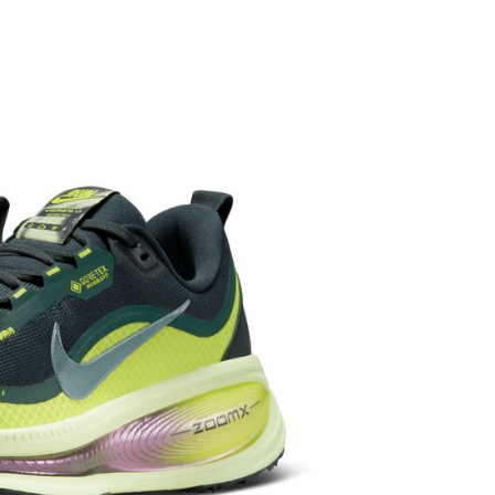
繳納相關費用。
否成功請以「AFTEE先享後付 」之結帳頁面顯示為準，若有關於
功／繳費後需取消欲退款等相關疑問，請聯繫「AFTEE先享後
援中心」
https://netprotections.freshdesk.com/support/home
項】
恩沛科技股份有限公司提供之「AFTEE先享後付」服務完成之
依本服務之必要範圍內提供個人資料，並將交易相關給付款項請
讓予恩沛科技股份有限公司。
個人資料處理事宜，請瀏覽以下網址：
ee.tw/terms/#terms3
年的使用者請事先徵得法定代理人或監護人之同意方可使用
E先享後付」，若未經同意申辦者引起之損失，本公司不負相關責
AFTEE先享後付」時，將依據個別帳號之用戶狀況，依本公司
核予不同之上限額度；若仍有額度不足之情形，本公司將視審查
用戶進行身份認證。
一人註冊多個帳號或使用他人資訊註冊。若發現惡意使用之情
科技股份有限公司將有權停止該用戶之使用額度並採取法律行