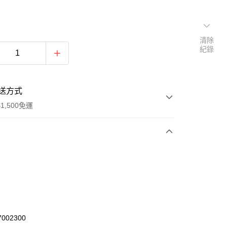
清除
紀錄
送方式
1,500免運
次付款
期付款
0 利率 每期
NT$1,306
21家銀行
庫商業銀行
第一商業銀行
業銀行
彰化商業銀行
002300
業儲蓄銀行
台北富邦商業銀行