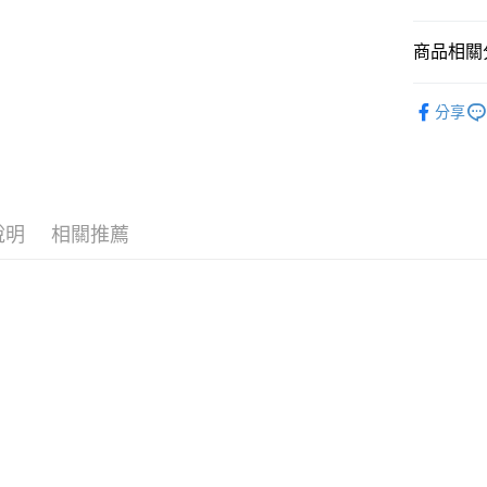
國泰世
悠遊付
臺灣中
商品相關分
匯豐（
Google Pa
聯邦商
全站商品
元大商
全盈+PAY
分享
玉山商
❚ NIKE
台新國
AFTEE先
新品上市
台灣樂
相關說明
【關於「A
❚ NIKE
AFTEE
說明
相關推薦
❚ NIKE
便利好安
運送方式
１．簡單
💁🏻‍♀️ 女
２．便利
宅配
３．安心
防水專區
每筆NT$1
【「AFT
促銷活動
１．於結帳
付」結帳
２．訂單
３．收到繳
／ATM／
※ 請注意
絡購買商品