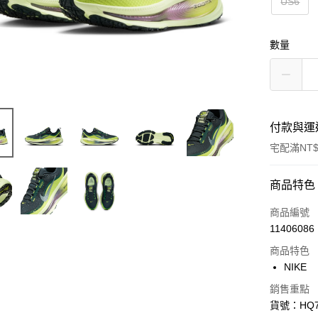
US6
數量
付款與運
宅配滿NT$
付款方式
商品特色
信用卡一
商品編號
11406086
信用卡分
商品特色
3 期 
NIKE
合作金
LINE Pay
銷售重點
華南商
貨號：HQ7
Apple Pay
上海商