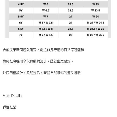
合成皮革鞋面經久耐穿，創造非凡舒適的日常穿著體驗
橡膠鞋底採用全包邊縫線設計，塑就出眾耐穿。
外底凹槽設計，柔韌靈活，塑就自然順暢的邁步體驗
More Details
彈性鞋帶