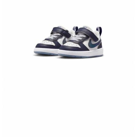
１．於結帳方式選擇「AFTEE先享後付」後，將跳轉至「AFTEE先享後付」
結帳頁面，進行簡訊認證並確認金額後，即可完成結帳。
２．訂單成立數日內，您將收到繳費通知簡訊。
３．收到繳費通知簡訊後14天內，點擊此簡訊中的連結，可透過四大超商／
ATM／網路銀行／等多元方式進行付款，方視為交易完成。
※ 請注意：結帳手續完成當下不需立刻繳費，但若您需要取消訂單，請聯絡
購買商品的店家。未經商家同意取消之訂單仍視為有效，需透過AFTEE先享
後付繳納相關費用。
※ 交易是否成功請以「AFTEE先享後付 」之結帳頁面顯示為準，若有關於
是否繳費成功／繳費後需取消欲退款等相關疑問，請聯繫「AFTEE先享後付
客戶支援中心」
https://netprotections.freshdesk.com/support/home
【注意事項】
１．透過由恩沛科技股份有限公司提供之「AFTEE先享後付」服務完成之交
易，需依本服務之必要範圍內提供個人資料，並將交易相關給付款項請求債
權轉讓予恩沛科技股份有限公司。
２．關於個人資料處理事宜，請瀏覽以下網址：
https://aftee.tw/terms/#terms3
３．未成年的使用者請事先徵得法定代理人或監護人之同意方可使用
「AFTEE先享後付」，若未經同意申辦者引起之損失，本公司不負相關責
任。
４．使用「AFTEE先享後付」時，將依據個別帳號之用戶狀況，依本公司即
時審查核予不同之上限額度；若仍有額度不足之情形，本公司將視審查結果
請求用戶進行身份認證。
５．嚴禁一人註冊多個帳號或使用他人資訊註冊。若發現惡意使用之情形，