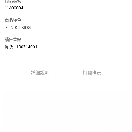
商品編號
信用卡分期付款
11406094
3 期 0 利率 每期
NT$303
21家銀行
商品特色
合作金庫商業銀行
第一商業銀行
LINE Pay
NIKE KIDS
華南商業銀行
彰化商業銀行
Apple Pay
上海商業儲蓄銀行
台北富邦商業銀行
銷售重點
國泰世華商業銀行
兆豐國際商業銀行
悠遊付
貨號：IB0714001
臺灣中小企業銀行
台中商業銀行
匯豐（台灣）商業銀行
華泰商業銀行
Google Pay
聯邦商業銀行
遠東國際商業銀行
元大商業銀行
永豐商業銀行
全盈+PAY
玉山商業銀行
詳細說明
星展（台灣）商業銀行
相關推薦
台新國際商業銀行
中國信託商業銀行
AFTEE先享後付
台灣樂天信用卡公司
相關說明
【關於「AFTEE先享後付」】
AFTEE先享後付是「在收到商品之後才付款」的支付方式。 讓您購物簡單
運送方式
便利好安心！
１．簡單：不需註冊會員、不需綁卡、不需儲值。
宅配
２．便利：只要手機號碼，簡訊認證，即可結帳。
每筆NT$120，滿NT$1,500(含以上)免運費
３．安心：先確認商品／服務後，再付款。
【「AFTEE先享後付」結帳流程】