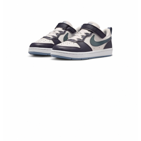
１．於結帳方式選擇「AFTEE先享後付」後，將跳轉至「AFTEE先享後付」
結帳頁面，進行簡訊認證並確認金額後，即可完成結帳。
２．訂單成立數日內，您將收到繳費通知簡訊。
３．收到繳費通知簡訊後14天內，點擊此簡訊中的連結，可透過四大超商／
ATM／網路銀行／等多元方式進行付款，方視為交易完成。
※ 請注意：結帳手續完成當下不需立刻繳費，但若您需要取消訂單，請聯絡
購買商品的店家。未經商家同意取消之訂單仍視為有效，需透過AFTEE先享
後付繳納相關費用。
※ 交易是否成功請以「AFTEE先享後付 」之結帳頁面顯示為準，若有關於
是否繳費成功／繳費後需取消欲退款等相關疑問，請聯繫「AFTEE先享後付
客戶支援中心」
https://netprotections.freshdesk.com/support/home
【注意事項】
１．透過由恩沛科技股份有限公司提供之「AFTEE先享後付」服務完成之交
易，需依本服務之必要範圍內提供個人資料，並將交易相關給付款項請求債
權轉讓予恩沛科技股份有限公司。
２．關於個人資料處理事宜，請瀏覽以下網址：
https://aftee.tw/terms/#terms3
３．未成年的使用者請事先徵得法定代理人或監護人之同意方可使用
「AFTEE先享後付」，若未經同意申辦者引起之損失，本公司不負相關責
任。
４．使用「AFTEE先享後付」時，將依據個別帳號之用戶狀況，依本公司即
時審查核予不同之上限額度；若仍有額度不足之情形，本公司將視審查結果
請求用戶進行身份認證。
５．嚴禁一人註冊多個帳號或使用他人資訊註冊。若發現惡意使用之情形，