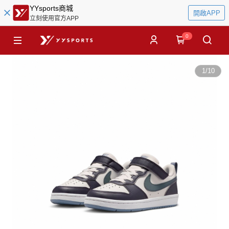
YYsports商城
開啟APP
立刻使用官方APP
0
1
/
10