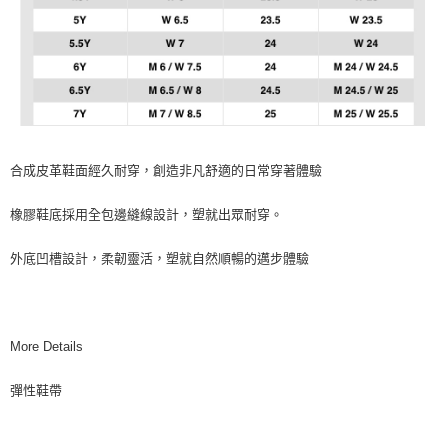
合成皮革鞋面經久耐穿，創造非凡舒適的日常穿著體驗
橡膠鞋底採用全包邊縫線設計，塑就出眾耐穿。
外底凹槽設計，柔韌靈活，塑就自然順暢的邁步體驗
More Details
彈性鞋帶