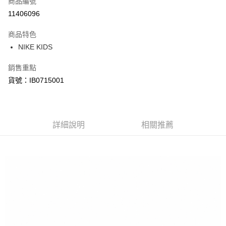
商品編號
信用卡分期付款
11406096
3 期 0 利率 每期
NT$373
21家銀行
商品特色
合作金庫商業銀行
第一商業銀行
LINE Pay
NIKE KIDS
華南商業銀行
彰化商業銀行
Apple Pay
上海商業儲蓄銀行
台北富邦商業銀行
銷售重點
國泰世華商業銀行
兆豐國際商業銀行
悠遊付
貨號：IB0715001
臺灣中小企業銀行
台中商業銀行
匯豐（台灣）商業銀行
華泰商業銀行
Google Pay
聯邦商業銀行
遠東國際商業銀行
元大商業銀行
永豐商業銀行
全盈+PAY
玉山商業銀行
詳細說明
星展（台灣）商業銀行
相關推薦
台新國際商業銀行
中國信託商業銀行
AFTEE先享後付
台灣樂天信用卡公司
相關說明
【關於「AFTEE先享後付」】
AFTEE先享後付是「在收到商品之後才付款」的支付方式。 讓您購物簡單
運送方式
便利好安心！
１．簡單：不需註冊會員、不需綁卡、不需儲值。
宅配
２．便利：只要手機號碼，簡訊認證，即可結帳。
每筆NT$120，滿NT$1,500(含以上)免運費
３．安心：先確認商品／服務後，再付款。
【「AFTEE先享後付」結帳流程】