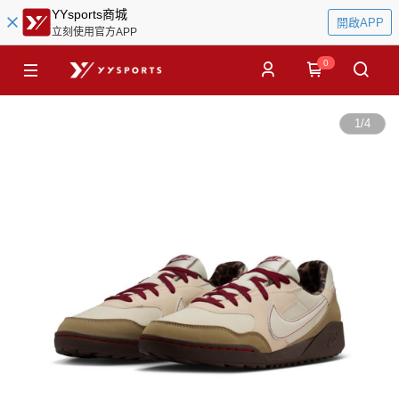
YYsports商城
開啟APP
立刻使用官方APP
0
1
/
4