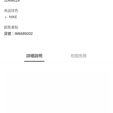
11406118
3 期 0 利率 每期
NT$676
21家銀行
商品特色
合作金庫商業銀行
第一商業銀行
LINE Pay
NIKE
華南商業銀行
彰化商業銀行
Apple Pay
上海商業儲蓄銀行
台北富邦商業銀行
銷售重點
國泰世華商業銀行
兆豐國際商業銀行
悠遊付
貨號：IM6689202
臺灣中小企業銀行
台中商業銀行
匯豐（台灣）商業銀行
華泰商業銀行
Google Pay
聯邦商業銀行
遠東國際商業銀行
元大商業銀行
永豐商業銀行
全盈+PAY
玉山商業銀行
詳細說明
星展（台灣）商業銀行
相關推薦
台新國際商業銀行
中國信託商業銀行
AFTEE先享後付
台灣樂天信用卡公司
相關說明
【關於「AFTEE先享後付」】
AFTEE先享後付是「在收到商品之後才付款」的支付方式。 讓您購物簡單
運送方式
便利好安心！
１．簡單：不需註冊會員、不需綁卡、不需儲值。
宅配
２．便利：只要手機號碼，簡訊認證，即可結帳。
每筆NT$120，滿NT$1,500(含以上)免運費
３．安心：先確認商品／服務後，再付款。
【「AFTEE先享後付」結帳流程】
１．於結帳方式選擇「AFTEE先享後付」後，將跳轉至「AFTEE先享後付」