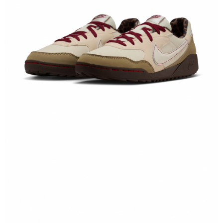
結帳頁面，進行簡訊認證並確認金額後，即可完成結帳。
２．訂單成立數日內，您將收到繳費通知簡訊。
３．收到繳費通知簡訊後14天內，點擊此簡訊中的連結，可透過四大超商／
ATM／網路銀行／等多元方式進行付款，方視為交易完成。
※ 請注意：結帳手續完成當下不需立刻繳費，但若您需要取消訂單，請聯絡
購買商品的店家。未經商家同意取消之訂單仍視為有效，需透過AFTEE先享
後付繳納相關費用。
※ 交易是否成功請以「AFTEE先享後付 」之結帳頁面顯示為準，若有關於
是否繳費成功／繳費後需取消欲退款等相關疑問，請聯繫「AFTEE先享後付
客戶支援中心」
https://netprotections.freshdesk.com/support/home
【注意事項】
１．透過由恩沛科技股份有限公司提供之「AFTEE先享後付」服務完成之交
易，需依本服務之必要範圍內提供個人資料，並將交易相關給付款項請求債
權轉讓予恩沛科技股份有限公司。
２．關於個人資料處理事宜，請瀏覽以下網址：
https://aftee.tw/terms/#terms3
３．未成年的使用者請事先徵得法定代理人或監護人之同意方可使用
「AFTEE先享後付」，若未經同意申辦者引起之損失，本公司不負相關責
任。
４．使用「AFTEE先享後付」時，將依據個別帳號之用戶狀況，依本公司即
時審查核予不同之上限額度；若仍有額度不足之情形，本公司將視審查結果
請求用戶進行身份認證。
５．嚴禁一人註冊多個帳號或使用他人資訊註冊。若發現惡意使用之情形，
恩沛科技股份有限公司將有權停止該用戶之使用額度並採取法律行動。