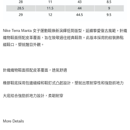
Nike Terra Manta 女子運動鞋煥新演繹低筒版型，延續摯愛復古風範。針織
織物鞋面搭配皮革覆面，旨在致敬過往經典鞋款。此版本採用豹紋裝飾點
綴鞋口，塑就醒目外觀。
針織織物鞋面搭配皮革覆面，透氣舒適
橡膠鞋底採用包邊縫線和鞋釘式凸起設計，塑就出眾耐穿性和強勁抓地力
大底結合強勁抓地力設計，柔韌耐穿
More Details