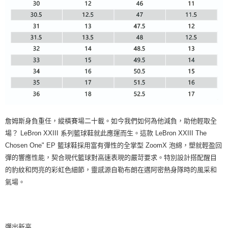
詹姆斯身負重任，縱橫賽場二十載。如今我們如何為他減負，助他輕取全
場？ LeBron XXIII 系列籃球鞋就此應運而生。這款 LeBron XXIII The
Chosen One" EP 籃球鞋採用富有彈性的全掌型 ZoomX 泡綿，塑就輕盈回
彈的響應性能，契合現代籃球對高速表現的嚴苛要求。特別設計搭配醒目
的豹紋和閃亮的彩虹色細節，靈感源自勒布朗在邁阿密熱身隊時的風采和
氣場。
彈出新高