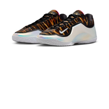
１．於結帳方式選擇「AFTEE先享後付」後，將跳轉至「AFTEE先享後付」
結帳頁面，進行簡訊認證並確認金額後，即可完成結帳。
２．訂單成立數日內，您將收到繳費通知簡訊。
３．收到繳費通知簡訊後14天內，點擊此簡訊中的連結，可透過四大超商／
ATM／網路銀行／等多元方式進行付款，方視為交易完成。
※ 請注意：結帳手續完成當下不需立刻繳費，但若您需要取消訂單，請聯絡
購買商品的店家。未經商家同意取消之訂單仍視為有效，需透過AFTEE先享
後付繳納相關費用。
※ 交易是否成功請以「AFTEE先享後付 」之結帳頁面顯示為準，若有關於
是否繳費成功／繳費後需取消欲退款等相關疑問，請聯繫「AFTEE先享後付
客戶支援中心」
https://netprotections.freshdesk.com/support/home
【注意事項】
１．透過由恩沛科技股份有限公司提供之「AFTEE先享後付」服務完成之交
易，需依本服務之必要範圍內提供個人資料，並將交易相關給付款項請求債
權轉讓予恩沛科技股份有限公司。
２．關於個人資料處理事宜，請瀏覽以下網址：
https://aftee.tw/terms/#terms3
３．未成年的使用者請事先徵得法定代理人或監護人之同意方可使用
「AFTEE先享後付」，若未經同意申辦者引起之損失，本公司不負相關責
任。
４．使用「AFTEE先享後付」時，將依據個別帳號之用戶狀況，依本公司即
時審查核予不同之上限額度；若仍有額度不足之情形，本公司將視審查結果
請求用戶進行身份認證。
５．嚴禁一人註冊多個帳號或使用他人資訊註冊。若發現惡意使用之情形，