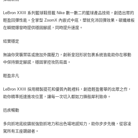
LeBron XXIII 系列籃球鞋搭載 Nike 數一數二的籃球產品技術，創造出眾的
輕盈回彈性能。全掌型 ZoomX 內嵌式中底，塑就充沛回彈效果。碳纖維板
在瞬間爆發時提供穩固腳感，同時提升速度。
結實穩定
無論你突襲禁區或施加外圍壓力，創新皇冠形狀包裹系統皆能助你在移動
中保持鎖定腳感，穩固掌控攻防局面。
輕盈非凡
LeBron XXIII 採用精製提花和優質內靴裡料，創造輕盈奢華的出眾之作，
助你精準抵達進攻位置，讓每一次切入都如刀鋒般犀利致命。
迅疾暢動
多向抓地底紋鑄就強勁抓地力和出色場地感知力，助你步步先機，從容凌
駕所有王座覬覦者。