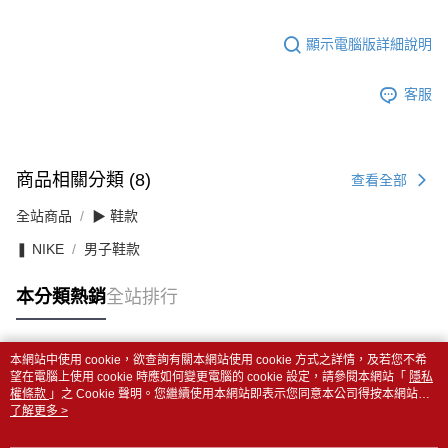
顯示電腦版詳細說明
客服
商品相關分類 (8)
查看全部
全站商品
▶ 鞋款
❚ NIKE
男子鞋款
本分類熱銷
全站排行
本網站中使用 cookie，欲查詢有關本網站使用 cookie 方式之詳情，及若您不希
熱門標籤
望在電腦上使用 cookie 時應如何變更電腦的 cookie 設定，請參閱本網站「
隱私
權條款
」之 Cookie 聲明。您繼續使用本網站即表示您同意本公司得按本網站使
用條款之 Cookie 聲明使用 cookie。
了解更多 >