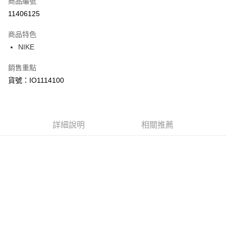
商品編號
信用卡分期付款
11406125
3 期 0 利率 每期
NT$1,283
21家銀行
商品特色
合作金庫商業銀行
第一商業銀行
LINE Pay
NIKE
華南商業銀行
彰化商業銀行
Apple Pay
上海商業儲蓄銀行
台北富邦商業銀行
銷售重點
國泰世華商業銀行
兆豐國際商業銀行
悠遊付
貨號：IO1114100
臺灣中小企業銀行
台中商業銀行
匯豐（台灣）商業銀行
華泰商業銀行
Google Pay
聯邦商業銀行
遠東國際商業銀行
元大商業銀行
永豐商業銀行
全盈+PAY
玉山商業銀行
詳細說明
星展（台灣）商業銀行
相關推薦
台新國際商業銀行
中國信託商業銀行
AFTEE先享後付
台灣樂天信用卡公司
相關說明
【關於「AFTEE先享後付」】
AFTEE先享後付是「在收到商品之後才付款」的支付方式。 讓您購物簡單
運送方式
便利好安心！
１．簡單：不需註冊會員、不需綁卡、不需儲值。
宅配
２．便利：只要手機號碼，簡訊認證，即可結帳。
每筆NT$120，滿NT$1,500(含以上)免運費
３．安心：先確認商品／服務後，再付款。
【「AFTEE先享後付」結帳流程】