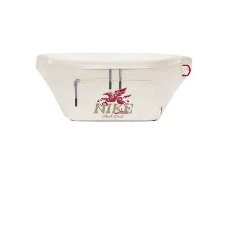
１．於結帳方式選擇「AFTEE先享後付」後，將跳轉至「AFTEE先享後付」
結帳頁面，進行簡訊認證並確認金額後，即可完成結帳。
２．訂單成立數日內，您將收到繳費通知簡訊。
３．收到繳費通知簡訊後14天內，點擊此簡訊中的連結，可透過四大超商／
ATM／網路銀行／等多元方式進行付款，方視為交易完成。
※ 請注意：結帳手續完成當下不需立刻繳費，但若您需要取消訂單，請聯絡
購買商品的店家。未經商家同意取消之訂單仍視為有效，需透過AFTEE先享
後付繳納相關費用。
※ 交易是否成功請以「AFTEE先享後付 」之結帳頁面顯示為準，若有關於
是否繳費成功／繳費後需取消欲退款等相關疑問，請聯繫「AFTEE先享後付
客戶支援中心」
https://netprotections.freshdesk.com/support/home
【注意事項】
１．透過由恩沛科技股份有限公司提供之「AFTEE先享後付」服務完成之交
易，需依本服務之必要範圍內提供個人資料，並將交易相關給付款項請求債
權轉讓予恩沛科技股份有限公司。
２．關於個人資料處理事宜，請瀏覽以下網址：
https://aftee.tw/terms/#terms3
３．未成年的使用者請事先徵得法定代理人或監護人之同意方可使用
「AFTEE先享後付」，若未經同意申辦者引起之損失，本公司不負相關責
任。
４．使用「AFTEE先享後付」時，將依據個別帳號之用戶狀況，依本公司即
時審查核予不同之上限額度；若仍有額度不足之情形，本公司將視審查結果
請求用戶進行身份認證。
５．嚴禁一人註冊多個帳號或使用他人資訊註冊。若發現惡意使用之情形，