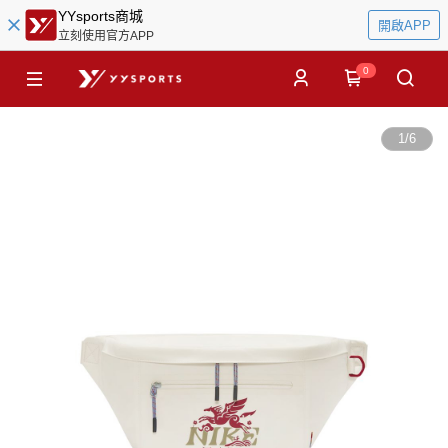
YYsports商城
開啟APP
立刻使用官方APP
0
1
/
6