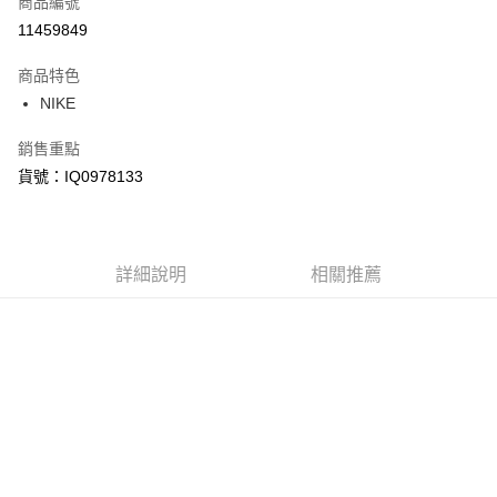
商品編號
信用卡分期付款
11459849
3 期 0 利率 每期
NT$413
21家銀行
商品特色
合作金庫商業銀行
第一商業銀行
LINE Pay
NIKE
華南商業銀行
彰化商業銀行
Apple Pay
上海商業儲蓄銀行
台北富邦商業銀行
銷售重點
國泰世華商業銀行
兆豐國際商業銀行
悠遊付
貨號：IQ0978133
臺灣中小企業銀行
台中商業銀行
匯豐（台灣）商業銀行
華泰商業銀行
Google Pay
聯邦商業銀行
遠東國際商業銀行
元大商業銀行
永豐商業銀行
全盈+PAY
玉山商業銀行
詳細說明
星展（台灣）商業銀行
相關推薦
台新國際商業銀行
中國信託商業銀行
AFTEE先享後付
台灣樂天信用卡公司
相關說明
【關於「AFTEE先享後付」】
AFTEE先享後付是「在收到商品之後才付款」的支付方式。 讓您購物簡單
運送方式
便利好安心！
１．簡單：不需註冊會員、不需綁卡、不需儲值。
宅配
２．便利：只要手機號碼，簡訊認證，即可結帳。
每筆NT$120，滿NT$1,500(含以上)免運費
３．安心：先確認商品／服務後，再付款。
【「AFTEE先享後付」結帳流程】