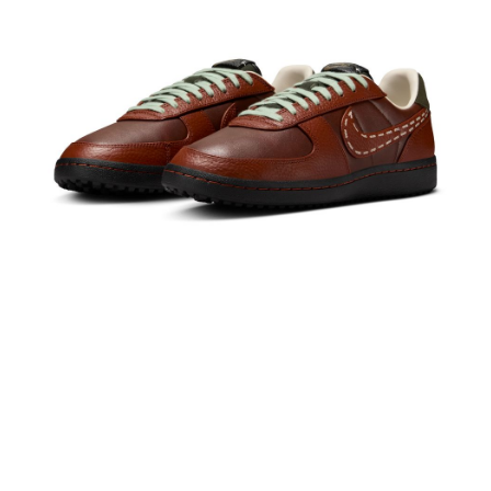
１．於結帳方式選擇「AFTEE先享後付」後，將跳轉至「AFTEE先享後付」
結帳頁面，進行簡訊認證並確認金額後，即可完成結帳。
２．訂單成立數日內，您將收到繳費通知簡訊。
３．收到繳費通知簡訊後14天內，點擊此簡訊中的連結，可透過四大超商／
ATM／網路銀行／等多元方式進行付款，方視為交易完成。
※ 請注意：結帳手續完成當下不需立刻繳費，但若您需要取消訂單，請聯絡
購買商品的店家。未經商家同意取消之訂單仍視為有效，需透過AFTEE先享
後付繳納相關費用。
※ 交易是否成功請以「AFTEE先享後付 」之結帳頁面顯示為準，若有關於
是否繳費成功／繳費後需取消欲退款等相關疑問，請聯繫「AFTEE先享後付
客戶支援中心」
https://netprotections.freshdesk.com/support/home
【注意事項】
１．透過由恩沛科技股份有限公司提供之「AFTEE先享後付」服務完成之交
易，需依本服務之必要範圍內提供個人資料，並將交易相關給付款項請求債
權轉讓予恩沛科技股份有限公司。
２．關於個人資料處理事宜，請瀏覽以下網址：
https://aftee.tw/terms/#terms3
３．未成年的使用者請事先徵得法定代理人或監護人之同意方可使用
「AFTEE先享後付」，若未經同意申辦者引起之損失，本公司不負相關責
任。
４．使用「AFTEE先享後付」時，將依據個別帳號之用戶狀況，依本公司即
時審查核予不同之上限額度；若仍有額度不足之情形，本公司將視審查結果
請求用戶進行身份認證。
５．嚴禁一人註冊多個帳號或使用他人資訊註冊。若發現惡意使用之情形，