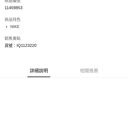
商品編號
信用卡分期付款
11459853
3 期 0 利率 每期
NT$760
21家銀行
商品特色
合作金庫商業銀行
第一商業銀行
LINE Pay
NIKE
華南商業銀行
彰化商業銀行
Apple Pay
上海商業儲蓄銀行
台北富邦商業銀行
銷售重點
國泰世華商業銀行
兆豐國際商業銀行
悠遊付
貨號：IQ1123220
臺灣中小企業銀行
台中商業銀行
匯豐（台灣）商業銀行
華泰商業銀行
Google Pay
聯邦商業銀行
遠東國際商業銀行
元大商業銀行
永豐商業銀行
全盈+PAY
玉山商業銀行
詳細說明
星展（台灣）商業銀行
相關推薦
台新國際商業銀行
中國信託商業銀行
AFTEE先享後付
台灣樂天信用卡公司
相關說明
【關於「AFTEE先享後付」】
AFTEE先享後付是「在收到商品之後才付款」的支付方式。 讓您購物簡單
運送方式
便利好安心！
１．簡單：不需註冊會員、不需綁卡、不需儲值。
宅配
２．便利：只要手機號碼，簡訊認證，即可結帳。
每筆NT$120，滿NT$1,500(含以上)免運費
３．安心：先確認商品／服務後，再付款。
【「AFTEE先享後付」結帳流程】