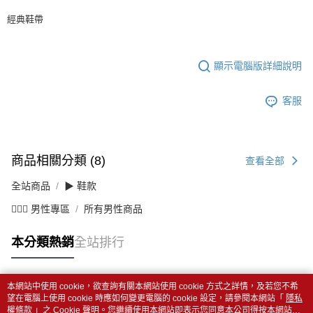
經典鞋帶
顯示電腦版詳細說明
客服
商品相關分類 (8)
查看全部
全站商品
▶ 鞋款
💁🏻‍♂️ 男性專區
所有男性商品
本分類熱銷
全站排行
本網站中使用 cookie，欲查詢有關本網站使用 cookie 方式之詳情，及若您不希
熱門標籤
望在電腦上使用 cookie 時應如何變更電腦的 cookie 設定，請參閱本網站「
隱私
權條款
」之 Cookie 聲明。您繼續使用本網站即表示您同意本公司得按本網站使