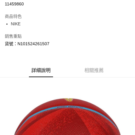
信用卡分期付款
11459860
3 期 0 利率 每期
NT$560
21家銀行
商品特色
合作金庫商業銀行
第一商業銀行
LINE Pay
NIKE
華南商業銀行
彰化商業銀行
Apple Pay
上海商業儲蓄銀行
台北富邦商業銀行
銷售重點
國泰世華商業銀行
兆豐國際商業銀行
悠遊付
貨號：N101524261507
臺灣中小企業銀行
台中商業銀行
匯豐（台灣）商業銀行
華泰商業銀行
Google Pay
聯邦商業銀行
遠東國際商業銀行
元大商業銀行
永豐商業銀行
全盈+PAY
玉山商業銀行
詳細說明
星展（台灣）商業銀行
相關推薦
台新國際商業銀行
中國信託商業銀行
AFTEE先享後付
台灣樂天信用卡公司
相關說明
【關於「AFTEE先享後付」】
AFTEE先享後付是「在收到商品之後才付款」的支付方式。 讓您購物簡單
運送方式
便利好安心！
１．簡單：不需註冊會員、不需綁卡、不需儲值。
宅配
２．便利：只要手機號碼，簡訊認證，即可結帳。
每筆NT$120，滿NT$1,500(含以上)免運費
３．安心：先確認商品／服務後，再付款。
【「AFTEE先享後付」結帳流程】
１．於結帳方式選擇「AFTEE先享後付」後，將跳轉至「AFTEE先享後付」