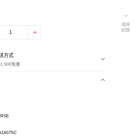
清除
紀錄
送方式
1,500免運
次付款
期付款
0 利率 每期
NT$672
21家銀行
ERSE
庫商業銀行
第一商業銀行
業銀行
彰化商業銀行
16075C
業儲蓄銀行
台北富邦商業銀行