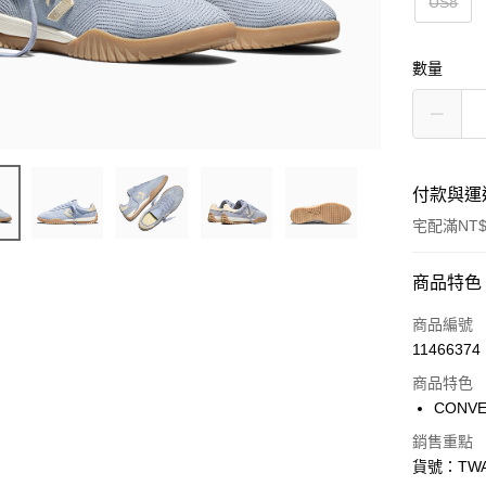
US8
數量
付款與運
宅配滿NT$
付款方式
商品特色
信用卡一
商品編號
11466374
信用卡分
商品特色
3 期 
CONV
合作金
LINE Pay
銷售重點
華南商
貨號：TWA
Apple Pay
上海商