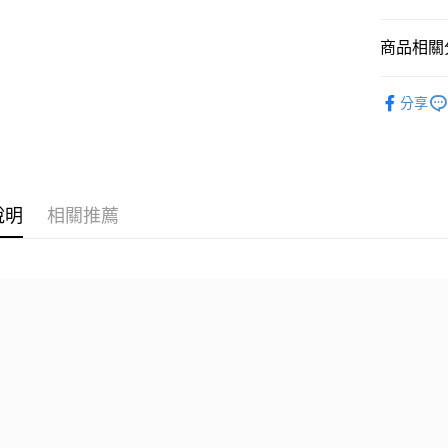
國泰世
悠遊付
臺灣中
商品相關分
匯豐（
Google Pa
聯邦商
全站商品
元大商
全盈+PAY
分享
玉山商
💁🏻‍♂️ 男
台新國
AFTEE先
💁🏻‍♀️ 女
台灣樂
相關說明
【關於「A
新品上市
AFTEE
說明
相關推薦
❚ CONVE
便利好安
運送方式
１．簡單
❚ CONVE
２．便利
宅配
３．安心
❚ CONVE
每筆NT$1
【「AFT
💁🏻‍♂️ 男
１．於結帳
付」結帳
💁🏻‍♀️ 女
２．訂單
３．收到繳
❚ CONVE
／ATM／
零碼專區
※ 請注意
絡購買商品