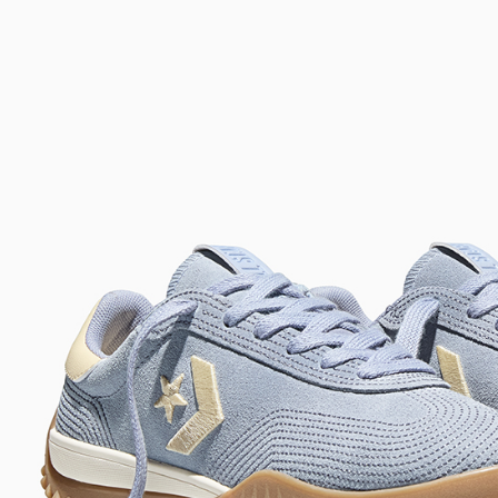
促銷活動
先享後付
※ 交易是
是否繳費成
付客戶支
【注意事
１．透過由
交易，需
求債權轉
２．關於
https://aft
３．未成
「AFTE
任。
４．使用「
即時審查
結果請求
５．嚴禁
形，恩沛
動。