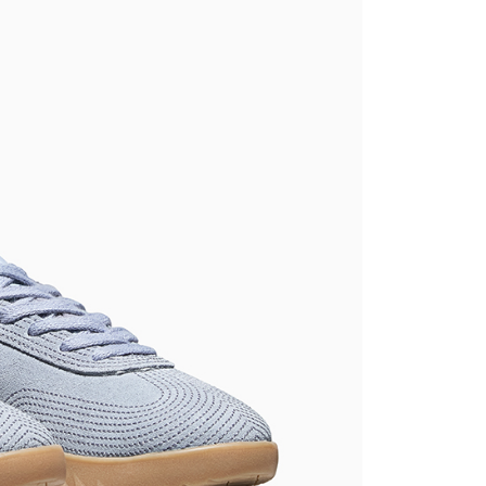
【爸氣狂歡節】滿額再折$888
繳納相關費用。
否成功請以「AFTEE先享後付 」之結帳頁面顯示為準，若有關於
功／繳費後需取消欲退款等相關疑問，請聯繫「AFTEE先享後
援中心」
https://netprotections.freshdesk.com/support/home
項】
恩沛科技股份有限公司提供之「AFTEE先享後付」服務完成之
依本服務之必要範圍內提供個人資料，並將交易相關給付款項請
讓予恩沛科技股份有限公司。
個人資料處理事宜，請瀏覽以下網址：
ee.tw/terms/#terms3
年的使用者請事先徵得法定代理人或監護人之同意方可使用
E先享後付」，若未經同意申辦者引起之損失，本公司不負相關責
AFTEE先享後付」時，將依據個別帳號之用戶狀況，依本公司
核予不同之上限額度；若仍有額度不足之情形，本公司將視審查
用戶進行身份認證。
一人註冊多個帳號或使用他人資訊註冊。若發現惡意使用之情
科技股份有限公司將有權停止該用戶之使用額度並採取法律行