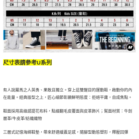
尺寸表請參考U系列
有人說屬馬之人英勇、果敢且獨立。穿上這雙醒目的運動鞋，啟動你的內
在能量。經典版型之上，匠心細節彰顯鮮明態度：拒絕平庸，自成焦點。
鞋面採用高級感提花布料，點綴翻毛皮覆面與皮革飾片；幫面材質：牛剖
層革/牛皮革/紡織織物
三層式記憶海綿鞋墊，帶來舒適緩震足感，隨腳型動態塑形，釋壓回彈