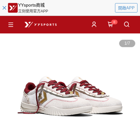
YYsports商城
開啟APP
立刻使用官方APP
0
1
/
7