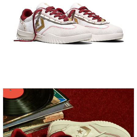
１．於結帳方式選擇「AFTEE先享後付」後，將跳轉至「AFTEE先享後付」
結帳頁面，進行簡訊認證並確認金額後，即可完成結帳。
２．訂單成立數日內，您將收到繳費通知簡訊。
３．收到繳費通知簡訊後14天內，點擊此簡訊中的連結，可透過四大超商／
ATM／網路銀行／等多元方式進行付款，方視為交易完成。
※ 請注意：結帳手續完成當下不需立刻繳費，但若您需要取消訂單，請聯絡
購買商品的店家。未經商家同意取消之訂單仍視為有效，需透過AFTEE先享
後付繳納相關費用。
※ 交易是否成功請以「AFTEE先享後付 」之結帳頁面顯示為準，若有關於
是否繳費成功／繳費後需取消欲退款等相關疑問，請聯繫「AFTEE先享後付
客戶支援中心」
https://netprotections.freshdesk.com/support/home
【注意事項】
１．透過由恩沛科技股份有限公司提供之「AFTEE先享後付」服務完成之交
易，需依本服務之必要範圍內提供個人資料，並將交易相關給付款項請求債
權轉讓予恩沛科技股份有限公司。
２．關於個人資料處理事宜，請瀏覽以下網址：
https://aftee.tw/terms/#terms3
３．未成年的使用者請事先徵得法定代理人或監護人之同意方可使用
「AFTEE先享後付」，若未經同意申辦者引起之損失，本公司不負相關責
任。
４．使用「AFTEE先享後付」時，將依據個別帳號之用戶狀況，依本公司即
時審查核予不同之上限額度；若仍有額度不足之情形，本公司將視審查結果
請求用戶進行身份認證。
５．嚴禁一人註冊多個帳號或使用他人資訊註冊。若發現惡意使用之情形，