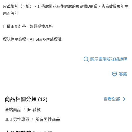
皮革飾片（可拆）、鞋帶處鞋花及後跟處的馬蹄鐵D形環，皆為致敬馬年主
題而設計
自備兩副鞋帶，輕鬆變換風格
標誌性星箭標、All Star及匡威標識
顯示電腦版詳細說明
客服
商品相關分類 (12)
查看全部
全站商品
▶ 鞋款
💁🏻‍♂️ 男性專區
所有男性商品