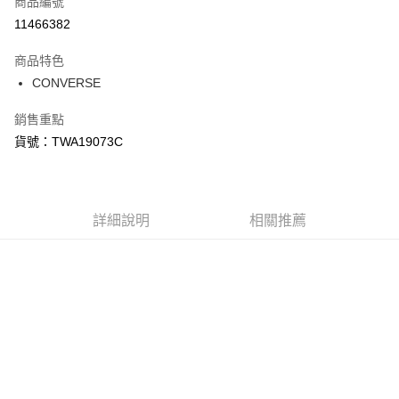
商品編號
信用卡分期付款
11466382
3 期 0 利率 每期
NT$718
21家銀行
商品特色
合作金庫商業銀行
第一商業銀行
LINE Pay
CONVERSE
華南商業銀行
彰化商業銀行
Apple Pay
上海商業儲蓄銀行
台北富邦商業銀行
銷售重點
國泰世華商業銀行
兆豐國際商業銀行
悠遊付
貨號：TWA19073C
臺灣中小企業銀行
台中商業銀行
匯豐（台灣）商業銀行
華泰商業銀行
Google Pay
聯邦商業銀行
遠東國際商業銀行
元大商業銀行
永豐商業銀行
全盈+PAY
玉山商業銀行
詳細說明
星展（台灣）商業銀行
相關推薦
台新國際商業銀行
中國信託商業銀行
AFTEE先享後付
台灣樂天信用卡公司
相關說明
【關於「AFTEE先享後付」】
AFTEE先享後付是「在收到商品之後才付款」的支付方式。 讓您購物簡單
運送方式
便利好安心！
１．簡單：不需註冊會員、不需綁卡、不需儲值。
宅配
２．便利：只要手機號碼，簡訊認證，即可結帳。
每筆NT$120，滿NT$1,500(含以上)免運費
３．安心：先確認商品／服務後，再付款。
【「AFTEE先享後付」結帳流程】