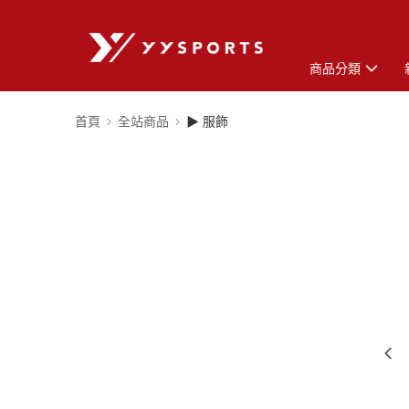
商品分類
首頁
全站商品
▶ 服飾