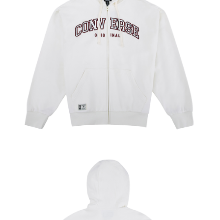
１．於結帳方式選擇「AFTEE先享後付」後，將跳轉至「AFTEE先享後付」
結帳頁面，進行簡訊認證並確認金額後，即可完成結帳。
２．訂單成立數日內，您將收到繳費通知簡訊。
３．收到繳費通知簡訊後14天內，點擊此簡訊中的連結，可透過四大超商／
ATM／網路銀行／等多元方式進行付款，方視為交易完成。
※ 請注意：結帳手續完成當下不需立刻繳費，但若您需要取消訂單，請聯絡
購買商品的店家。未經商家同意取消之訂單仍視為有效，需透過AFTEE先享
後付繳納相關費用。
※ 交易是否成功請以「AFTEE先享後付 」之結帳頁面顯示為準，若有關於
是否繳費成功／繳費後需取消欲退款等相關疑問，請聯繫「AFTEE先享後付
客戶支援中心」
https://netprotections.freshdesk.com/support/home
【注意事項】
１．透過由恩沛科技股份有限公司提供之「AFTEE先享後付」服務完成之交
易，需依本服務之必要範圍內提供個人資料，並將交易相關給付款項請求債
權轉讓予恩沛科技股份有限公司。
２．關於個人資料處理事宜，請瀏覽以下網址：
https://aftee.tw/terms/#terms3
３．未成年的使用者請事先徵得法定代理人或監護人之同意方可使用
「AFTEE先享後付」，若未經同意申辦者引起之損失，本公司不負相關責
任。
４．使用「AFTEE先享後付」時，將依據個別帳號之用戶狀況，依本公司即
時審查核予不同之上限額度；若仍有額度不足之情形，本公司將視審查結果
請求用戶進行身份認證。
５．嚴禁一人註冊多個帳號或使用他人資訊註冊。若發現惡意使用之情形，