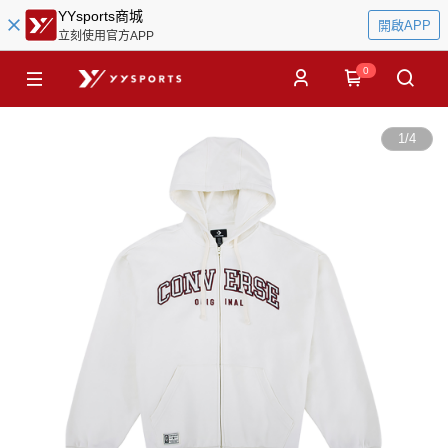
YYsports商城
開啟APP
立刻使用官方APP
0
1
/
4