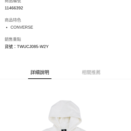
商品編號
信用卡分期付款
11466392
3 期 0 利率 每期
NT$493
21家銀行
商品特色
合作金庫商業銀行
第一商業銀行
LINE Pay
CONVERSE
華南商業銀行
彰化商業銀行
Apple Pay
上海商業儲蓄銀行
台北富邦商業銀行
銷售重點
國泰世華商業銀行
兆豐國際商業銀行
悠遊付
貨號：TWUCJ085-W2Y
臺灣中小企業銀行
台中商業銀行
匯豐（台灣）商業銀行
華泰商業銀行
Google Pay
聯邦商業銀行
遠東國際商業銀行
元大商業銀行
永豐商業銀行
全盈+PAY
玉山商業銀行
詳細說明
星展（台灣）商業銀行
相關推薦
台新國際商業銀行
中國信託商業銀行
AFTEE先享後付
台灣樂天信用卡公司
相關說明
【關於「AFTEE先享後付」】
AFTEE先享後付是「在收到商品之後才付款」的支付方式。 讓您購物簡單
運送方式
便利好安心！
１．簡單：不需註冊會員、不需綁卡、不需儲值。
宅配
２．便利：只要手機號碼，簡訊認證，即可結帳。
每筆NT$120，滿NT$1,500(含以上)免運費
３．安心：先確認商品／服務後，再付款。
【「AFTEE先享後付」結帳流程】