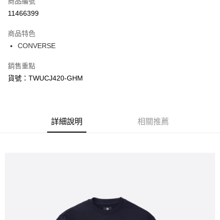
商品編號
信用卡分期付款
11466399
3 期 0 利率 每期
NT$511
21家銀行
商品特色
合作金庫商業銀行
第一商業銀行
LINE Pay
CONVERSE
華南商業銀行
彰化商業銀行
Apple Pay
上海商業儲蓄銀行
台北富邦商業銀行
銷售重點
國泰世華商業銀行
兆豐國際商業銀行
悠遊付
貨號：TWUCJ420-GHM
臺灣中小企業銀行
台中商業銀行
匯豐（台灣）商業銀行
華泰商業銀行
Google Pay
聯邦商業銀行
遠東國際商業銀行
元大商業銀行
永豐商業銀行
全盈+PAY
玉山商業銀行
詳細說明
星展（台灣）商業銀行
相關推薦
台新國際商業銀行
中國信託商業銀行
AFTEE先享後付
台灣樂天信用卡公司
相關說明
【關於「AFTEE先享後付」】
AFTEE先享後付是「在收到商品之後才付款」的支付方式。 讓您購物簡單
運送方式
便利好安心！
１．簡單：不需註冊會員、不需綁卡、不需儲值。
宅配
２．便利：只要手機號碼，簡訊認證，即可結帳。
每筆NT$120，滿NT$1,500(含以上)免運費
３．安心：先確認商品／服務後，再付款。
【「AFTEE先享後付」結帳流程】