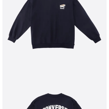
１．於結帳方式選擇「AFTEE先享後付」後，將跳轉至「AFTEE先享後付」
結帳頁面，進行簡訊認證並確認金額後，即可完成結帳。
２．訂單成立數日內，您將收到繳費通知簡訊。
３．收到繳費通知簡訊後14天內，點擊此簡訊中的連結，可透過四大超商／
ATM／網路銀行／等多元方式進行付款，方視為交易完成。
※ 請注意：結帳手續完成當下不需立刻繳費，但若您需要取消訂單，請聯絡
購買商品的店家。未經商家同意取消之訂單仍視為有效，需透過AFTEE先享
後付繳納相關費用。
※ 交易是否成功請以「AFTEE先享後付 」之結帳頁面顯示為準，若有關於
是否繳費成功／繳費後需取消欲退款等相關疑問，請聯繫「AFTEE先享後付
客戶支援中心」
https://netprotections.freshdesk.com/support/home
【注意事項】
１．透過由恩沛科技股份有限公司提供之「AFTEE先享後付」服務完成之交
易，需依本服務之必要範圍內提供個人資料，並將交易相關給付款項請求債
權轉讓予恩沛科技股份有限公司。
２．關於個人資料處理事宜，請瀏覽以下網址：
https://aftee.tw/terms/#terms3
３．未成年的使用者請事先徵得法定代理人或監護人之同意方可使用
「AFTEE先享後付」，若未經同意申辦者引起之損失，本公司不負相關責
任。
４．使用「AFTEE先享後付」時，將依據個別帳號之用戶狀況，依本公司即
時審查核予不同之上限額度；若仍有額度不足之情形，本公司將視審查結果
請求用戶進行身份認證。
５．嚴禁一人註冊多個帳號或使用他人資訊註冊。若發現惡意使用之情形，