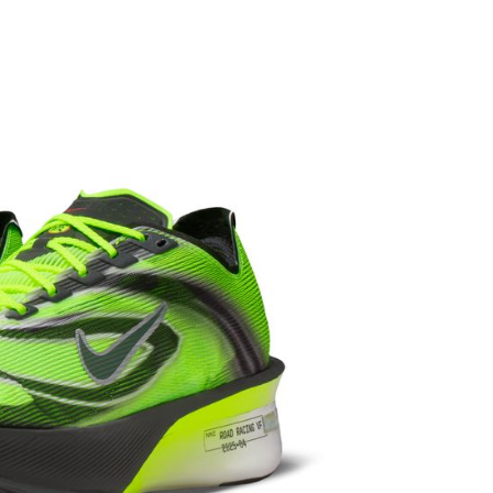
繳納相關費用。
否成功請以「AFTEE先享後付 」之結帳頁面顯示為準，若有關於
功／繳費後需取消欲退款等相關疑問，請聯繫「AFTEE先享後
援中心」
https://netprotections.freshdesk.com/support/home
項】
恩沛科技股份有限公司提供之「AFTEE先享後付」服務完成之
依本服務之必要範圍內提供個人資料，並將交易相關給付款項請
讓予恩沛科技股份有限公司。
個人資料處理事宜，請瀏覽以下網址：
ee.tw/terms/#terms3
年的使用者請事先徵得法定代理人或監護人之同意方可使用
E先享後付」，若未經同意申辦者引起之損失，本公司不負相關責
AFTEE先享後付」時，將依據個別帳號之用戶狀況，依本公司
核予不同之上限額度；若仍有額度不足之情形，本公司將視審查
用戶進行身份認證。
一人註冊多個帳號或使用他人資訊註冊。若發現惡意使用之情
科技股份有限公司將有權停止該用戶之使用額度並採取法律行