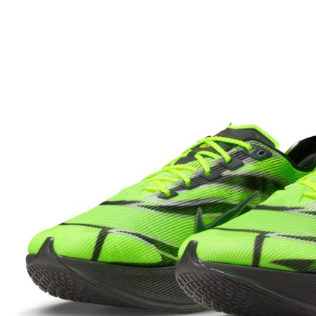
先享後付
※ 交易是
是否繳費成
付客戶支
【注意事
１．透過由
交易，需
求債權轉
２．關於
https://aft
３．未成
「AFTE
任。
４．使用「
即時審查
結果請求
５．嚴禁
形，恩沛
動。