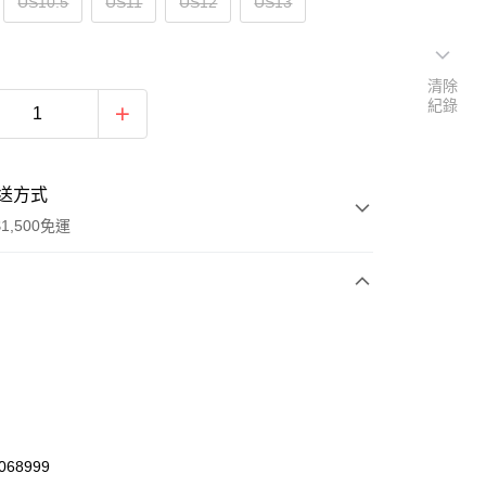
US10.5
US11
US12
US13
清除
紀錄
送方式
1,500免運
次付款
期付款
0 利率 每期
NT$1,773
21家銀行
庫商業銀行
第一商業銀行
業銀行
彰化商業銀行
68999
業儲蓄銀行
台北富邦商業銀行