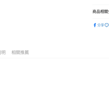
國泰世
悠遊付
臺灣中
商品相關分
匯豐（
Google Pa
聯邦商
全站商品
元大商
全盈+PAY
分享
玉山商
💁🏻‍♂️ 男
台新國
AFTEE先
❚ NIKE
台灣樂
相關說明
【關於「A
新品上市
AFTEE
說明
相關推薦
❚ NIKE
便利好安
運送方式
１．簡單
💁🏻‍♂️ 男
２．便利
宅配
３．安心
菁英跑者
每筆NT$1
【「AFT
促銷活動
１．於結帳
付」結帳
２．訂單
３．收到繳
／ATM／
※ 請注意
絡購買商品