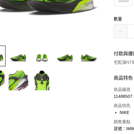
US10
數量
付款與運
宅配滿NT$
付款方式
商品特色
信用卡一
商品編號
11488507
信用卡分
商品特色
3 期 
NIKE
合作金
LINE Pay
銷售重點
華南商
貨號：IM80
Apple Pay
上海商