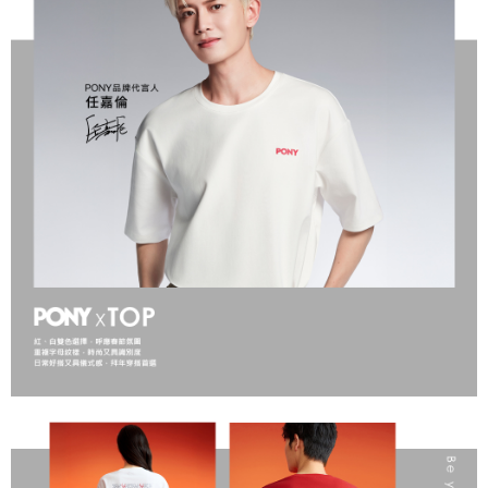
１．於結帳方式選擇「AFTEE先享後付」後，將跳轉至「AFTEE先享後付」
結帳頁面，進行簡訊認證並確認金額後，即可完成結帳。
２．訂單成立數日內，您將收到繳費通知簡訊。
３．收到繳費通知簡訊後14天內，點擊此簡訊中的連結，可透過四大超商／
ATM／網路銀行／等多元方式進行付款，方視為交易完成。
※ 請注意：結帳手續完成當下不需立刻繳費，但若您需要取消訂單，請聯絡
購買商品的店家。未經商家同意取消之訂單仍視為有效，需透過AFTEE先享
後付繳納相關費用。
※ 交易是否成功請以「AFTEE先享後付 」之結帳頁面顯示為準，若有關於
是否繳費成功／繳費後需取消欲退款等相關疑問，請聯繫「AFTEE先享後付
客戶支援中心」
https://netprotections.freshdesk.com/support/home
【注意事項】
１．透過由恩沛科技股份有限公司提供之「AFTEE先享後付」服務完成之交
易，需依本服務之必要範圍內提供個人資料，並將交易相關給付款項請求債
權轉讓予恩沛科技股份有限公司。
２．關於個人資料處理事宜，請瀏覽以下網址：
https://aftee.tw/terms/#terms3
３．未成年的使用者請事先徵得法定代理人或監護人之同意方可使用
「AFTEE先享後付」，若未經同意申辦者引起之損失，本公司不負相關責
任。
４．使用「AFTEE先享後付」時，將依據個別帳號之用戶狀況，依本公司即
時審查核予不同之上限額度；若仍有額度不足之情形，本公司將視審查結果
請求用戶進行身份認證。
５．嚴禁一人註冊多個帳號或使用他人資訊註冊。若發現惡意使用之情形，