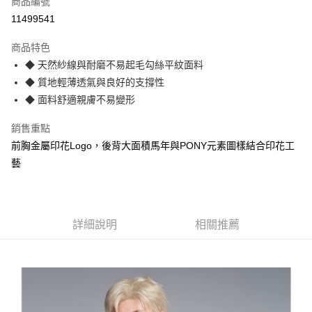
商品編號
信用卡分期付款
11499541
3 期 0 利率 每期
NT$296
21家銀行
商品特色
合作金庫商業銀行
第一商業銀行
LINE Pay
◆ 天然紗線與耐磨不易起毛勾絲平紋面料
華南商業銀行
彰化商業銀行
◆ 質地輕薄透氣與良好的支撐性
Apple Pay
上海商業儲蓄銀行
台北富邦商業銀行
國泰世華商業銀行
兆豐國際商業銀行
◆ 面料舒適親膚不易變形
悠遊付
臺灣中小企業銀行
台中商業銀行
銷售重點
匯豐（台灣）商業銀行
華泰商業銀行
Google Pay
聯邦商業銀行
遠東國際商業銀行
前胸金屬印花Logo，後背大面積馬年與PONY元素圖樣結合印花工
元大商業銀行
永豐商業銀行
全盈+PAY
藝
玉山商業銀行
星展（台灣）商業銀行
台新國際商業銀行
中國信託商業銀行
AFTEE先享後付
台灣樂天信用卡公司
相關說明
【關於「AFTEE先享後付」】
詳細說明
相關推薦
AFTEE先享後付是「在收到商品之後才付款」的支付方式。 讓您購物簡單
運送方式
便利好安心！
１．簡單：不需註冊會員、不需綁卡、不需儲值。
宅配
２．便利：只要手機號碼，簡訊認證，即可結帳。
每筆NT$120，滿NT$1,500(含以上)免運費
３．安心：先確認商品／服務後，再付款。
【「AFTEE先享後付」結帳流程】