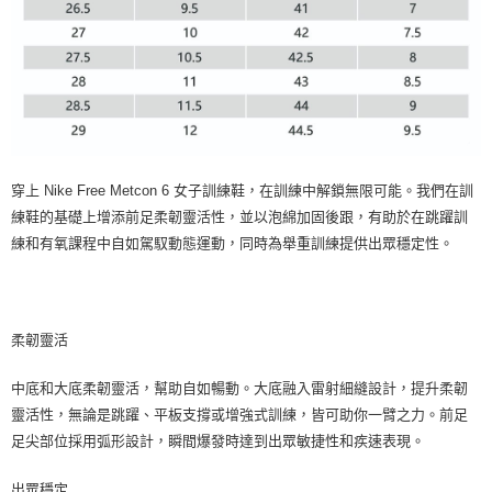
穿上 Nike Free Metcon 6 女子訓練鞋，在訓練中解鎖無限可能。我們在訓
練鞋的基礎上增添前足柔韌靈活性，並以泡綿加固後跟，有助於在跳躍訓
練和有氧課程中自如駕馭動態運動，同時為舉重訓練提供出眾穩定性。
柔韌靈活
中底和大底柔韌靈活，幫助自如暢動。大底融入雷射細縫設計，提升柔韌
靈活性，無論是跳躍、平板支撐或增強式訓練，皆可助你一臂之力。前足
足尖部位採用弧形設計，瞬間爆發時達到出眾敏捷性和疾速表現。
出眾穩定