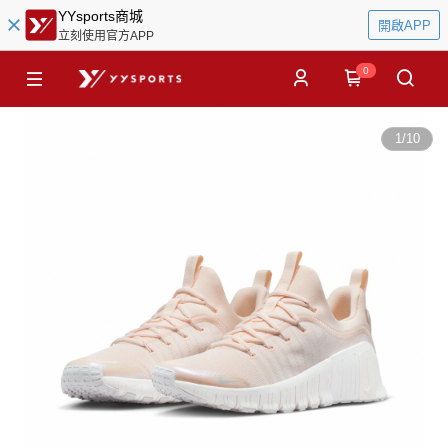
YYsports商城
開啟APP
立刻使用官方APP
0
1
/
10