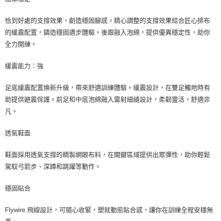
恰到好處的支撐效果，創造穩固腳感。精心調整的支撐效果結合匠心排布
的緩震配置，鑄造穩固邁步體驗。後跟融入泡綿，提供優異穩定性，助你
全力開練。
緩震能力：強
足底緩震配置煥新升級，帶來舒適訓練體驗。緩震設計，在雙足觸地時有
助提供避震保護。前足和中底泡綿融入雷射細縫設計，柔韌靈活，舒適非
凡。
透氣鞋面
鞋面採用透氣支撐的精製網眼布料，在關鍵區域提供出眾彈性，助你輕鬆
駕馭弓箭步、深蹲和跳躍等動作。
穩固貼合
Flywire 飛線設計，可隨心收緊，塑就動態貼合感，讓你在訓練全程安穩無