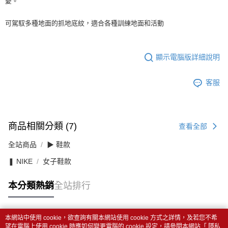
憂。
可駕馭多種地面的抓地底紋，適合各種訓練地面和活動
顯示電腦版詳細說明
客服
商品相關分類 (7)
查看全部
全站商品
▶ 鞋款
❚ NIKE
女子鞋款
本分類熱銷
全站排行
本網站中使用 cookie，欲查詢有關本網站使用 cookie 方式之詳情，及若您不希
熱門標籤
望在電腦上使用 cookie 時應如何變更電腦的 cookie 設定，請參閱本網站「
隱私