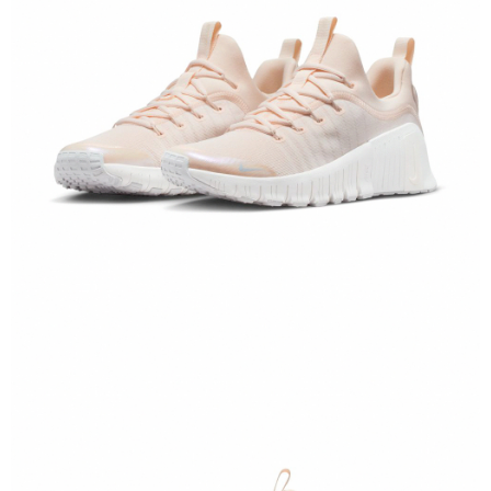
１．於結帳方式選擇「AFTEE先享後付」後，將跳轉至「AFTEE先享後付」
結帳頁面，進行簡訊認證並確認金額後，即可完成結帳。
２．訂單成立數日內，您將收到繳費通知簡訊。
３．收到繳費通知簡訊後14天內，點擊此簡訊中的連結，可透過四大超商／
ATM／網路銀行／等多元方式進行付款，方視為交易完成。
※ 請注意：結帳手續完成當下不需立刻繳費，但若您需要取消訂單，請聯絡
購買商品的店家。未經商家同意取消之訂單仍視為有效，需透過AFTEE先享
後付繳納相關費用。
※ 交易是否成功請以「AFTEE先享後付 」之結帳頁面顯示為準，若有關於
是否繳費成功／繳費後需取消欲退款等相關疑問，請聯繫「AFTEE先享後付
客戶支援中心」
https://netprotections.freshdesk.com/support/home
【注意事項】
１．透過由恩沛科技股份有限公司提供之「AFTEE先享後付」服務完成之交
易，需依本服務之必要範圍內提供個人資料，並將交易相關給付款項請求債
權轉讓予恩沛科技股份有限公司。
２．關於個人資料處理事宜，請瀏覽以下網址：
https://aftee.tw/terms/#terms3
３．未成年的使用者請事先徵得法定代理人或監護人之同意方可使用
「AFTEE先享後付」，若未經同意申辦者引起之損失，本公司不負相關責
任。
４．使用「AFTEE先享後付」時，將依據個別帳號之用戶狀況，依本公司即
時審查核予不同之上限額度；若仍有額度不足之情形，本公司將視審查結果
請求用戶進行身份認證。
５．嚴禁一人註冊多個帳號或使用他人資訊註冊。若發現惡意使用之情形，