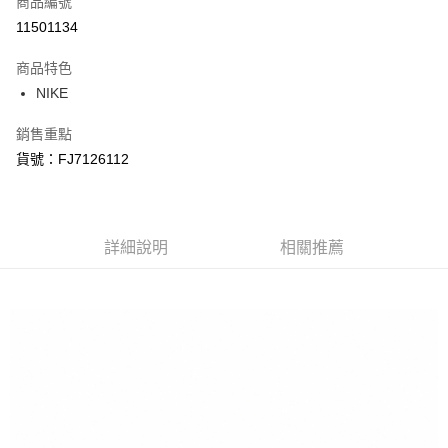
商品編號
信用卡分期付款
11501134
3 期 0 利率 每期
NT$933
21家銀行
商品特色
合作金庫商業銀行
第一商業銀行
LINE Pay
NIKE
華南商業銀行
彰化商業銀行
Apple Pay
上海商業儲蓄銀行
台北富邦商業銀行
銷售重點
國泰世華商業銀行
兆豐國際商業銀行
悠遊付
貨號：FJ7126112
臺灣中小企業銀行
台中商業銀行
匯豐（台灣）商業銀行
華泰商業銀行
Google Pay
聯邦商業銀行
遠東國際商業銀行
元大商業銀行
永豐商業銀行
全盈+PAY
玉山商業銀行
詳細說明
星展（台灣）商業銀行
相關推薦
台新國際商業銀行
中國信託商業銀行
AFTEE先享後付
台灣樂天信用卡公司
相關說明
【關於「AFTEE先享後付」】
AFTEE先享後付是「在收到商品之後才付款」的支付方式。 讓您購物簡單
運送方式
便利好安心！
１．簡單：不需註冊會員、不需綁卡、不需儲值。
宅配
２．便利：只要手機號碼，簡訊認證，即可結帳。
每筆NT$120，滿NT$1,500(含以上)免運費
３．安心：先確認商品／服務後，再付款。
【「AFTEE先享後付」結帳流程】