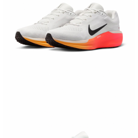
結帳頁面，進行簡訊認證並確認金額後，即可完成結帳。
２．訂單成立數日內，您將收到繳費通知簡訊。
３．收到繳費通知簡訊後14天內，點擊此簡訊中的連結，可透過四大超商／
ATM／網路銀行／等多元方式進行付款，方視為交易完成。
※ 請注意：結帳手續完成當下不需立刻繳費，但若您需要取消訂單，請聯絡
購買商品的店家。未經商家同意取消之訂單仍視為有效，需透過AFTEE先享
後付繳納相關費用。
※ 交易是否成功請以「AFTEE先享後付 」之結帳頁面顯示為準，若有關於
是否繳費成功／繳費後需取消欲退款等相關疑問，請聯繫「AFTEE先享後付
客戶支援中心」
https://netprotections.freshdesk.com/support/home
【注意事項】
１．透過由恩沛科技股份有限公司提供之「AFTEE先享後付」服務完成之交
易，需依本服務之必要範圍內提供個人資料，並將交易相關給付款項請求債
權轉讓予恩沛科技股份有限公司。
２．關於個人資料處理事宜，請瀏覽以下網址：
https://aftee.tw/terms/#terms3
３．未成年的使用者請事先徵得法定代理人或監護人之同意方可使用
「AFTEE先享後付」，若未經同意申辦者引起之損失，本公司不負相關責
任。
４．使用「AFTEE先享後付」時，將依據個別帳號之用戶狀況，依本公司即
時審查核予不同之上限額度；若仍有額度不足之情形，本公司將視審查結果
請求用戶進行身份認證。
５．嚴禁一人註冊多個帳號或使用他人資訊註冊。若發現惡意使用之情形，
恩沛科技股份有限公司將有權停止該用戶之使用額度並採取法律行動。