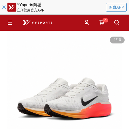
YYsports商城
開啟APP
立刻使用官方APP
0
1
/
10