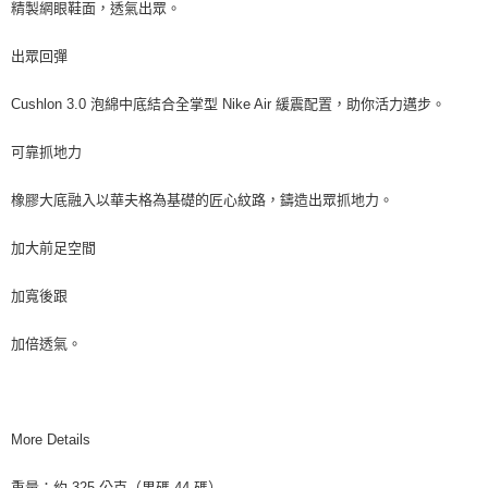
精製網眼鞋面，透氣出眾。
出眾回彈
Cushlon 3.0 泡綿中底結合全掌型 Nike Air 緩震配置，助你活力邁步。
可靠抓地力
橡膠大底融入以華夫格為基礎的匠心紋路，鑄造出眾抓地力。
加大前足空間
加寬後跟
加倍透氣。
More Details
重量：約 325 公克（男碼 44 碼）