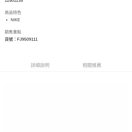
11501135
3 期 0 利率 每期
NT$682
21家銀行
商品特色
合作金庫商業銀行
第一商業銀行
LINE Pay
NIKE
華南商業銀行
彰化商業銀行
Apple Pay
上海商業儲蓄銀行
台北富邦商業銀行
銷售重點
國泰世華商業銀行
兆豐國際商業銀行
悠遊付
貨號：FJ9509111
臺灣中小企業銀行
台中商業銀行
匯豐（台灣）商業銀行
華泰商業銀行
Google Pay
聯邦商業銀行
遠東國際商業銀行
元大商業銀行
永豐商業銀行
全盈+PAY
玉山商業銀行
詳細說明
星展（台灣）商業銀行
相關推薦
台新國際商業銀行
中國信託商業銀行
AFTEE先享後付
台灣樂天信用卡公司
相關說明
【關於「AFTEE先享後付」】
AFTEE先享後付是「在收到商品之後才付款」的支付方式。 讓您購物簡單
運送方式
便利好安心！
１．簡單：不需註冊會員、不需綁卡、不需儲值。
宅配
２．便利：只要手機號碼，簡訊認證，即可結帳。
每筆NT$120，滿NT$1,500(含以上)免運費
３．安心：先確認商品／服務後，再付款。
【「AFTEE先享後付」結帳流程】
１．於結帳方式選擇「AFTEE先享後付」後，將跳轉至「AFTEE先享後付」