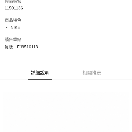
商品編號
信用卡分期付款
11501136
3 期 0 利率 每期
NT$616
21家銀行
商品特色
合作金庫商業銀行
第一商業銀行
LINE Pay
NIKE
華南商業銀行
彰化商業銀行
Apple Pay
上海商業儲蓄銀行
台北富邦商業銀行
銷售重點
國泰世華商業銀行
兆豐國際商業銀行
悠遊付
貨號：FJ9510113
臺灣中小企業銀行
台中商業銀行
匯豐（台灣）商業銀行
華泰商業銀行
Google Pay
聯邦商業銀行
遠東國際商業銀行
元大商業銀行
永豐商業銀行
全盈+PAY
玉山商業銀行
詳細說明
星展（台灣）商業銀行
相關推薦
台新國際商業銀行
中國信託商業銀行
AFTEE先享後付
台灣樂天信用卡公司
相關說明
【關於「AFTEE先享後付」】
AFTEE先享後付是「在收到商品之後才付款」的支付方式。 讓您購物簡單
運送方式
便利好安心！
１．簡單：不需註冊會員、不需綁卡、不需儲值。
宅配
２．便利：只要手機號碼，簡訊認證，即可結帳。
每筆NT$120，滿NT$1,500(含以上)免運費
３．安心：先確認商品／服務後，再付款。
【「AFTEE先享後付」結帳流程】