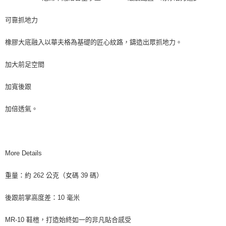
可靠抓地力
橡膠大底融入以華夫格為基礎的匠心紋路，鑄造出眾抓地力。
加大前足空間
加寬後跟
加倍透氣。
More Details
重量：約 262 公克（女碼 39 碼）
後跟前掌高度差：10 毫米
MR-10 鞋楦，打造始終如一的非凡貼合感受