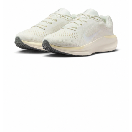
１．於結帳方式選擇「AFTEE先享後付」後，將跳轉至「AFTEE先享後付」
結帳頁面，進行簡訊認證並確認金額後，即可完成結帳。
２．訂單成立數日內，您將收到繳費通知簡訊。
３．收到繳費通知簡訊後14天內，點擊此簡訊中的連結，可透過四大超商／
ATM／網路銀行／等多元方式進行付款，方視為交易完成。
※ 請注意：結帳手續完成當下不需立刻繳費，但若您需要取消訂單，請聯絡
購買商品的店家。未經商家同意取消之訂單仍視為有效，需透過AFTEE先享
後付繳納相關費用。
※ 交易是否成功請以「AFTEE先享後付 」之結帳頁面顯示為準，若有關於
是否繳費成功／繳費後需取消欲退款等相關疑問，請聯繫「AFTEE先享後付
客戶支援中心」
https://netprotections.freshdesk.com/support/home
【注意事項】
１．透過由恩沛科技股份有限公司提供之「AFTEE先享後付」服務完成之交
易，需依本服務之必要範圍內提供個人資料，並將交易相關給付款項請求債
權轉讓予恩沛科技股份有限公司。
２．關於個人資料處理事宜，請瀏覽以下網址：
https://aftee.tw/terms/#terms3
３．未成年的使用者請事先徵得法定代理人或監護人之同意方可使用
「AFTEE先享後付」，若未經同意申辦者引起之損失，本公司不負相關責
任。
４．使用「AFTEE先享後付」時，將依據個別帳號之用戶狀況，依本公司即
時審查核予不同之上限額度；若仍有額度不足之情形，本公司將視審查結果
請求用戶進行身份認證。
５．嚴禁一人註冊多個帳號或使用他人資訊註冊。若發現惡意使用之情形，