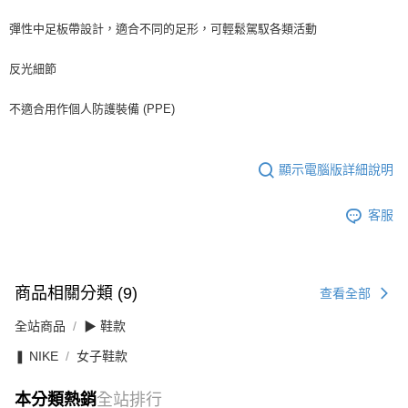
彈性中足板帶設計，適合不同的足形，可輕鬆駕馭各類活動
反光細節
不適合用作個人防護裝備 (PPE)
顯示電腦版詳細說明
客服
商品相關分類 (9)
查看全部
全站商品
▶ 鞋款
❚ NIKE
女子鞋款
本分類熱銷
全站排行