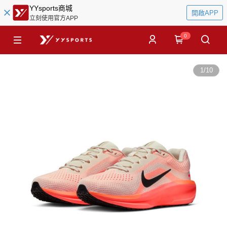
YYsports商城
開啟APP
立刻使用官方APP
0
1
/
10