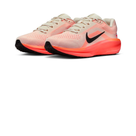
１．於結帳方式選擇「AFTEE先享後付」後，將跳轉至「AFTEE先享後付」
結帳頁面，進行簡訊認證並確認金額後，即可完成結帳。
２．訂單成立數日內，您將收到繳費通知簡訊。
３．收到繳費通知簡訊後14天內，點擊此簡訊中的連結，可透過四大超商／
ATM／網路銀行／等多元方式進行付款，方視為交易完成。
※ 請注意：結帳手續完成當下不需立刻繳費，但若您需要取消訂單，請聯絡
購買商品的店家。未經商家同意取消之訂單仍視為有效，需透過AFTEE先享
後付繳納相關費用。
※ 交易是否成功請以「AFTEE先享後付 」之結帳頁面顯示為準，若有關於
是否繳費成功／繳費後需取消欲退款等相關疑問，請聯繫「AFTEE先享後付
客戶支援中心」
https://netprotections.freshdesk.com/support/home
【注意事項】
１．透過由恩沛科技股份有限公司提供之「AFTEE先享後付」服務完成之交
易，需依本服務之必要範圍內提供個人資料，並將交易相關給付款項請求債
權轉讓予恩沛科技股份有限公司。
２．關於個人資料處理事宜，請瀏覽以下網址：
https://aftee.tw/terms/#terms3
３．未成年的使用者請事先徵得法定代理人或監護人之同意方可使用
「AFTEE先享後付」，若未經同意申辦者引起之損失，本公司不負相關責
任。
４．使用「AFTEE先享後付」時，將依據個別帳號之用戶狀況，依本公司即
時審查核予不同之上限額度；若仍有額度不足之情形，本公司將視審查結果
請求用戶進行身份認證。
５．嚴禁一人註冊多個帳號或使用他人資訊註冊。若發現惡意使用之情形，