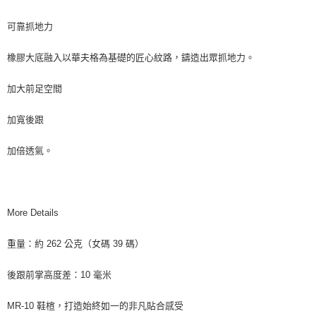
可靠抓地力
橡膠大底融入以華夫格為基礎的匠心紋路，鑄造出眾抓地力。
加大前足空間
加寬後跟
加倍透氣。
More Details
重量：約 262 公克（女碼 39 碼）
後跟前掌高度差：10 毫米
MR-10 鞋楦，打造始終如一的非凡貼合感受