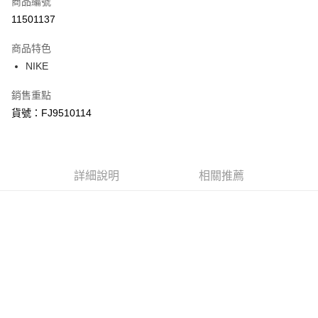
商品編號
信用卡分期付款
11501137
3 期 0 利率 每期
NT$682
21家銀行
商品特色
合作金庫商業銀行
第一商業銀行
LINE Pay
NIKE
華南商業銀行
彰化商業銀行
Apple Pay
上海商業儲蓄銀行
台北富邦商業銀行
銷售重點
國泰世華商業銀行
兆豐國際商業銀行
悠遊付
貨號：FJ9510114
臺灣中小企業銀行
台中商業銀行
匯豐（台灣）商業銀行
華泰商業銀行
Google Pay
聯邦商業銀行
遠東國際商業銀行
元大商業銀行
永豐商業銀行
全盈+PAY
玉山商業銀行
詳細說明
星展（台灣）商業銀行
相關推薦
台新國際商業銀行
中國信託商業銀行
AFTEE先享後付
台灣樂天信用卡公司
相關說明
【關於「AFTEE先享後付」】
AFTEE先享後付是「在收到商品之後才付款」的支付方式。 讓您購物簡單
運送方式
便利好安心！
１．簡單：不需註冊會員、不需綁卡、不需儲值。
宅配
２．便利：只要手機號碼，簡訊認證，即可結帳。
每筆NT$120，滿NT$1,500(含以上)免運費
３．安心：先確認商品／服務後，再付款。
【「AFTEE先享後付」結帳流程】