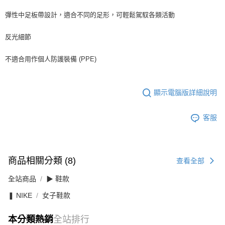
彈性中足板帶設計，適合不同的足形，可輕鬆駕馭各類活動
反光細節
不適合用作個人防護裝備 (PPE)
顯示電腦版詳細說明
客服
商品相關分類 (8)
查看全部
全站商品
▶ 鞋款
❚ NIKE
女子鞋款
本分類熱銷
全站排行