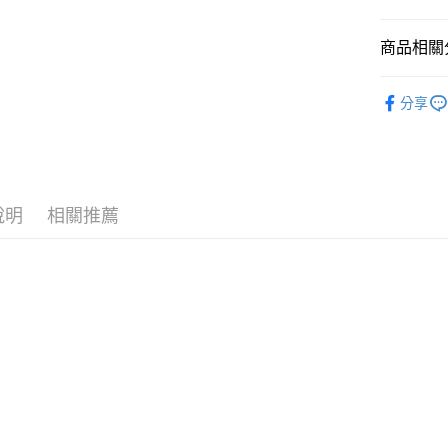
國泰世
悠遊付
臺灣中
商品相關分
匯豐（
Google Pa
聯邦商
全站商品
元大商
全盈+PAY
分享
玉山商
💁🏻‍♂️ 男
台新國
AFTEE先
❚ NIKE
台灣樂
相關說明
【關於「A
新品上市
AFTEE
說明
相關推薦
❚ NIKE
便利好安
運送方式
１．簡單
💁🏻‍♂️ 男
２．便利
宅配
３．安心
男鞋大尺碼專
每筆NT$1
【「AFT
❚ NIKE
１．於結帳
付」結帳
促銷活動
２．訂單
３．收到繳
／ATM／
※ 請注意
絡購買商品