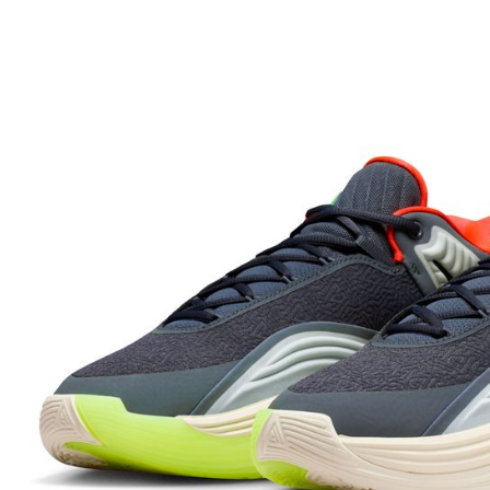
先享後付
※ 交易是
是否繳費成
付客戶支
【注意事
１．透過由
交易，需
求債權轉
２．關於
https://aft
３．未成
「AFTE
任。
４．使用「
即時審查
結果請求
５．嚴禁
形，恩沛
動。