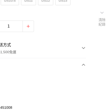
US10.5
US11
US12
US13
清除
紀錄
送方式
1,500免運
次付款
期付款
0 利率 每期
NT$840
21家銀行
庫商業銀行
第一商業銀行
業銀行
彰化商業銀行
451008
業儲蓄銀行
台北富邦商業銀行