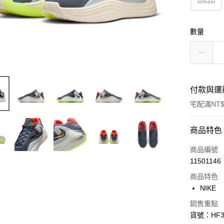
US10
數量
付款與運
宅配滿NT$
付款方式
商品特色
信用卡一
商品編號
11501146
信用卡分
商品特色
3 期 
NIKE
合作金
LINE Pay
銷售重點
華南商
貨號：HF3
Apple Pay
上海商