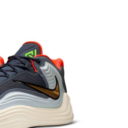
繳納相關費用。
否成功請以「AFTEE先享後付 」之結帳頁面顯示為準，若有關於
功／繳費後需取消欲退款等相關疑問，請聯繫「AFTEE先享後
援中心」
https://netprotections.freshdesk.com/support/home
項】
恩沛科技股份有限公司提供之「AFTEE先享後付」服務完成之
依本服務之必要範圍內提供個人資料，並將交易相關給付款項請
讓予恩沛科技股份有限公司。
個人資料處理事宜，請瀏覽以下網址：
ee.tw/terms/#terms3
年的使用者請事先徵得法定代理人或監護人之同意方可使用
E先享後付」，若未經同意申辦者引起之損失，本公司不負相關責
AFTEE先享後付」時，將依據個別帳號之用戶狀況，依本公司
核予不同之上限額度；若仍有額度不足之情形，本公司將視審查
用戶進行身份認證。
一人註冊多個帳號或使用他人資訊註冊。若發現惡意使用之情
科技股份有限公司將有權停止該用戶之使用額度並採取法律行