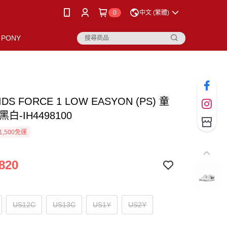
0
中文 (繁體)
PONY
KIDS FORCE 1 LOW EASYON (PS) 童
白-IH4498100
1,500免運
820
US12C
US13C
US1Y
US2Y