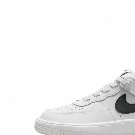
先享後付
※ 交易是
是否繳費成
付客戶支
【注意事
１．透過由
交易，需
求債權轉
２．關於
https://aft
３．未成
「AFTE
任。
４．使用「
即時審查
結果請求
５．嚴禁
形，恩沛
動。