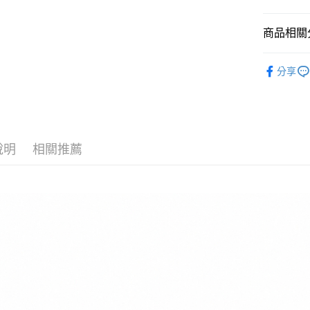
國泰世
悠遊付
臺灣中
商品相關分
匯豐（
Google Pa
聯邦商
全站商品
元大商
全盈+PAY
分享
玉山商
❚ NIKE
台新國
AFTEE先
新品上市
台灣樂
相關說明
【關於「A
❚ NIKE
AFTEE
說明
相關推薦
🧒 兒童專
便利好安
運送方式
１．簡單
促銷活動
２．便利
宅配
３．安心
每筆NT$1
【「AFT
１．於結帳
付」結帳
２．訂單
３．收到繳
／ATM／
※ 請注意
絡購買商品