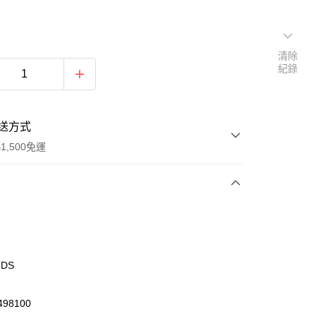
清除
紀錄
送方式
1,500免運
次付款
期付款
0 利率 每期
NT$606
21家銀行
IDS
庫商業銀行
第一商業銀行
業銀行
彰化商業銀行
98100
業儲蓄銀行
台北富邦商業銀行