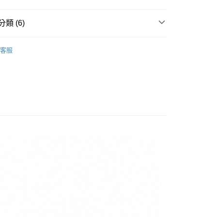
華商業銀行
兆豐國際商業銀行
小企業銀行
台中商業銀行
類 (6)
台灣）商業銀行
華泰商業銀行
y
業銀行
遠東國際商業銀行
▶ 鞋款
業銀行
永豐商業銀行
客服
業銀行
星展（台灣）商業銀行
兒童
際商業銀行
中國信託商業銀行
享後付
天信用卡公司
FTEE先享後付」】
所有NIKE商品
先享後付是「在收到商品之後才付款」的支付方式。 讓您購物簡單
區
鞋款
心！
：不需註冊會員、不需綁卡、不需儲值。
【爸氣狂歡節】滿額再折$888
：只要手機號碼，簡訊認證，即可結帳。
：先確認商品／服務後，再付款。
20，滿NT$1,500(含以上)免運費
EE先享後付」結帳流程】
方式選擇「AFTEE先享後付」後，將跳轉至「AFTEE先享後
頁面，進行簡訊認證並確認金額後，即可完成結帳。
成立數日內，您將收到繳費通知簡訊。
費通知簡訊後14天內，點擊此簡訊中的連結，可透過四大超商
網路銀行／等多元方式進行付款，方視為交易完成。
：結帳手續完成當下不需立刻繳費，但若您需要取消訂單，請聯
的店家。未經商家同意取消之訂單仍視為有效，需透過AFTEE