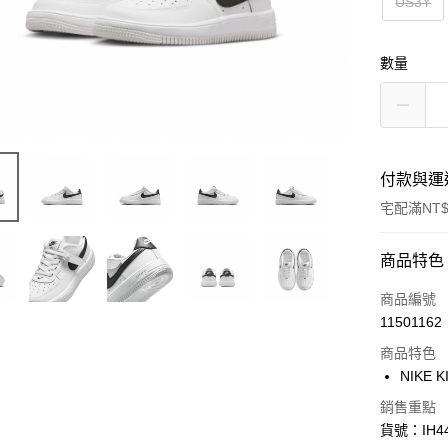
US3Y
數量
付款與運
宅配滿NT$
付款方式
商品特色
信用卡一
商品編號
11501162
信用卡分
商品特色
3 期 
NIKE K
合作金
LINE Pay
銷售重點
華南商
貨號：IH44
Apple Pay
上海商