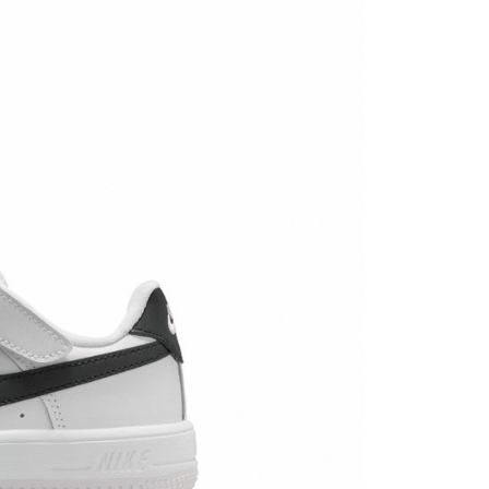
繳納相關費用。
否成功請以「AFTEE先享後付 」之結帳頁面顯示為準，若有關於
功／繳費後需取消欲退款等相關疑問，請聯繫「AFTEE先享後
援中心」
https://netprotections.freshdesk.com/support/home
項】
恩沛科技股份有限公司提供之「AFTEE先享後付」服務完成之
依本服務之必要範圍內提供個人資料，並將交易相關給付款項請
讓予恩沛科技股份有限公司。
個人資料處理事宜，請瀏覽以下網址：
ee.tw/terms/#terms3
年的使用者請事先徵得法定代理人或監護人之同意方可使用
E先享後付」，若未經同意申辦者引起之損失，本公司不負相關責
AFTEE先享後付」時，將依據個別帳號之用戶狀況，依本公司
核予不同之上限額度；若仍有額度不足之情形，本公司將視審查
用戶進行身份認證。
一人註冊多個帳號或使用他人資訊註冊。若發現惡意使用之情
科技股份有限公司將有權停止該用戶之使用額度並採取法律行