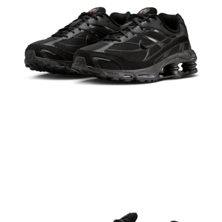
結帳頁面，進行簡訊認證並確認金額後，即可完成結帳。
２．訂單成立數日內，您將收到繳費通知簡訊。
３．收到繳費通知簡訊後14天內，點擊此簡訊中的連結，可透過四大超商／
ATM／網路銀行／等多元方式進行付款，方視為交易完成。
※ 請注意：結帳手續完成當下不需立刻繳費，但若您需要取消訂單，請聯絡
購買商品的店家。未經商家同意取消之訂單仍視為有效，需透過AFTEE先享
後付繳納相關費用。
※ 交易是否成功請以「AFTEE先享後付 」之結帳頁面顯示為準，若有關於
是否繳費成功／繳費後需取消欲退款等相關疑問，請聯繫「AFTEE先享後付
客戶支援中心」
https://netprotections.freshdesk.com/support/home
【注意事項】
１．透過由恩沛科技股份有限公司提供之「AFTEE先享後付」服務完成之交
易，需依本服務之必要範圍內提供個人資料，並將交易相關給付款項請求債
權轉讓予恩沛科技股份有限公司。
２．關於個人資料處理事宜，請瀏覽以下網址：
https://aftee.tw/terms/#terms3
３．未成年的使用者請事先徵得法定代理人或監護人之同意方可使用
「AFTEE先享後付」，若未經同意申辦者引起之損失，本公司不負相關責
任。
４．使用「AFTEE先享後付」時，將依據個別帳號之用戶狀況，依本公司即
時審查核予不同之上限額度；若仍有額度不足之情形，本公司將視審查結果
請求用戶進行身份認證。
５．嚴禁一人註冊多個帳號或使用他人資訊註冊。若發現惡意使用之情形，
恩沛科技股份有限公司將有權停止該用戶之使用額度並採取法律行動。