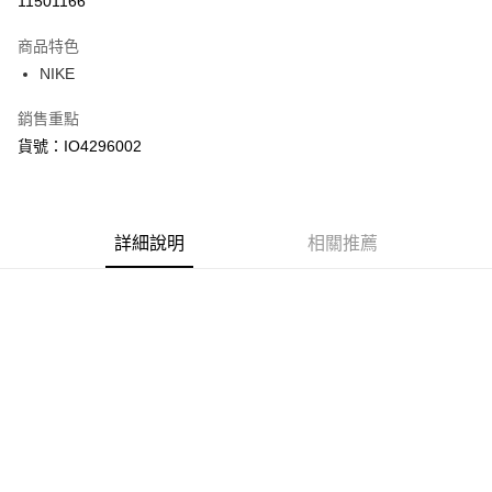
11501166
3 期 0 利率 每期
NT$1,353
21家銀行
商品特色
合作金庫商業銀行
第一商業銀行
LINE Pay
NIKE
華南商業銀行
彰化商業銀行
Apple Pay
上海商業儲蓄銀行
台北富邦商業銀行
銷售重點
國泰世華商業銀行
兆豐國際商業銀行
悠遊付
貨號：IO4296002
臺灣中小企業銀行
台中商業銀行
匯豐（台灣）商業銀行
華泰商業銀行
Google Pay
聯邦商業銀行
遠東國際商業銀行
元大商業銀行
永豐商業銀行
全盈+PAY
玉山商業銀行
詳細說明
星展（台灣）商業銀行
相關推薦
台新國際商業銀行
中國信託商業銀行
AFTEE先享後付
台灣樂天信用卡公司
相關說明
【關於「AFTEE先享後付」】
AFTEE先享後付是「在收到商品之後才付款」的支付方式。 讓您購物簡單
運送方式
便利好安心！
１．簡單：不需註冊會員、不需綁卡、不需儲值。
宅配
２．便利：只要手機號碼，簡訊認證，即可結帳。
每筆NT$120，滿NT$1,500(含以上)免運費
３．安心：先確認商品／服務後，再付款。
【「AFTEE先享後付」結帳流程】
１．於結帳方式選擇「AFTEE先享後付」後，將跳轉至「AFTEE先享後付」