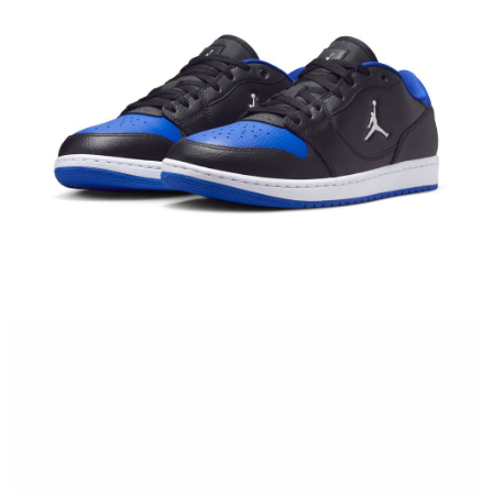
１．於結帳方式選擇「AFTEE先享後付」後，將跳轉至「AFTEE先享後付」
結帳頁面，進行簡訊認證並確認金額後，即可完成結帳。
２．訂單成立數日內，您將收到繳費通知簡訊。
３．收到繳費通知簡訊後14天內，點擊此簡訊中的連結，可透過四大超商／
ATM／網路銀行／等多元方式進行付款，方視為交易完成。
※ 請注意：結帳手續完成當下不需立刻繳費，但若您需要取消訂單，請聯絡
購買商品的店家。未經商家同意取消之訂單仍視為有效，需透過AFTEE先享
後付繳納相關費用。
※ 交易是否成功請以「AFTEE先享後付 」之結帳頁面顯示為準，若有關於
是否繳費成功／繳費後需取消欲退款等相關疑問，請聯繫「AFTEE先享後付
客戶支援中心」
https://netprotections.freshdesk.com/support/home
【注意事項】
１．透過由恩沛科技股份有限公司提供之「AFTEE先享後付」服務完成之交
易，需依本服務之必要範圍內提供個人資料，並將交易相關給付款項請求債
權轉讓予恩沛科技股份有限公司。
２．關於個人資料處理事宜，請瀏覽以下網址：
https://aftee.tw/terms/#terms3
３．未成年的使用者請事先徵得法定代理人或監護人之同意方可使用
「AFTEE先享後付」，若未經同意申辦者引起之損失，本公司不負相關責
任。
４．使用「AFTEE先享後付」時，將依據個別帳號之用戶狀況，依本公司即
時審查核予不同之上限額度；若仍有額度不足之情形，本公司將視審查結果
請求用戶進行身份認證。
５．嚴禁一人註冊多個帳號或使用他人資訊註冊。若發現惡意使用之情形，