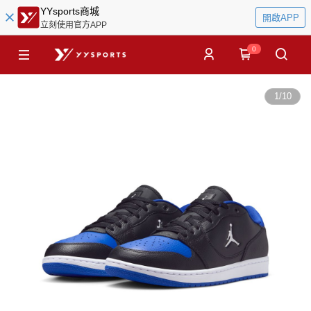
YYsports商城
開啟APP
立刻使用官方APP
0
1
/
10