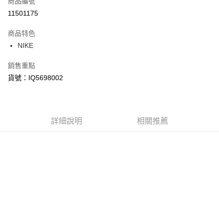
商品編號
信用卡分期付款
11501175
3 期 0 利率 每期
NT$630
21家銀行
商品特色
合作金庫商業銀行
第一商業銀行
LINE Pay
NIKE
華南商業銀行
彰化商業銀行
Apple Pay
上海商業儲蓄銀行
台北富邦商業銀行
銷售重點
國泰世華商業銀行
兆豐國際商業銀行
悠遊付
貨號：IQ5698002
臺灣中小企業銀行
台中商業銀行
匯豐（台灣）商業銀行
華泰商業銀行
Google Pay
聯邦商業銀行
遠東國際商業銀行
元大商業銀行
永豐商業銀行
全盈+PAY
玉山商業銀行
詳細說明
星展（台灣）商業銀行
相關推薦
台新國際商業銀行
中國信託商業銀行
AFTEE先享後付
台灣樂天信用卡公司
相關說明
【關於「AFTEE先享後付」】
AFTEE先享後付是「在收到商品之後才付款」的支付方式。 讓您購物簡單
運送方式
便利好安心！
１．簡單：不需註冊會員、不需綁卡、不需儲值。
宅配
２．便利：只要手機號碼，簡訊認證，即可結帳。
每筆NT$120，滿NT$1,500(含以上)免運費
３．安心：先確認商品／服務後，再付款。
【「AFTEE先享後付」結帳流程】