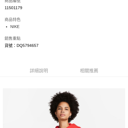
商品編號
信用卡分期付款
11501179
3 期 0 利率 每期
NT$415
21家銀行
商品特色
合作金庫商業銀行
第一商業銀行
LINE Pay
NIKE
華南商業銀行
彰化商業銀行
Apple Pay
上海商業儲蓄銀行
台北富邦商業銀行
銷售重點
國泰世華商業銀行
兆豐國際商業銀行
悠遊付
貨號：DQ5794657
臺灣中小企業銀行
台中商業銀行
匯豐（台灣）商業銀行
華泰商業銀行
Google Pay
聯邦商業銀行
遠東國際商業銀行
元大商業銀行
永豐商業銀行
全盈+PAY
玉山商業銀行
詳細說明
星展（台灣）商業銀行
相關推薦
台新國際商業銀行
中國信託商業銀行
AFTEE先享後付
台灣樂天信用卡公司
相關說明
【關於「AFTEE先享後付」】
AFTEE先享後付是「在收到商品之後才付款」的支付方式。 讓您購物簡單
運送方式
便利好安心！
１．簡單：不需註冊會員、不需綁卡、不需儲值。
宅配
２．便利：只要手機號碼，簡訊認證，即可結帳。
每筆NT$120，滿NT$1,500(含以上)免運費
３．安心：先確認商品／服務後，再付款。
【「AFTEE先享後付」結帳流程】