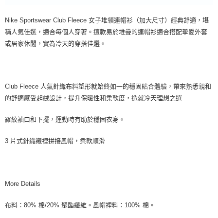
Nike Sportswear Club Fleece 女子堆領連帽衫（加大尺寸）經典舒適，堪
稱人氣佳選，適合每個人穿著。這款易於堆疊的連帽衫適合搭配摯愛外套
或居家休閒，實為冷天的穿搭佳選。
Club Fleece 人氣針織布料塑形就始終如一的穩固貼合體驗，帶來熟悉親和
的舒適感受起絨設計，提升保暖性和柔軟度，造就冷天理想之選
羅紋袖口和下擺，運動時有助於穩固衣身。
3 片式針織襯裡拼接風帽，柔軟順滑
More Details
布料：80% 棉/20% 聚酯纖維。風帽裡料：100% 棉。