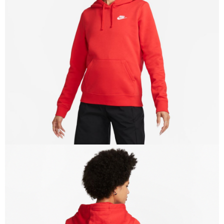
１．於結帳方式選擇「AFTEE先享後付」後，將跳轉至「AFTEE先享後付」
結帳頁面，進行簡訊認證並確認金額後，即可完成結帳。
２．訂單成立數日內，您將收到繳費通知簡訊。
３．收到繳費通知簡訊後14天內，點擊此簡訊中的連結，可透過四大超商／
ATM／網路銀行／等多元方式進行付款，方視為交易完成。
※ 請注意：結帳手續完成當下不需立刻繳費，但若您需要取消訂單，請聯絡
購買商品的店家。未經商家同意取消之訂單仍視為有效，需透過AFTEE先享
後付繳納相關費用。
※ 交易是否成功請以「AFTEE先享後付 」之結帳頁面顯示為準，若有關於
是否繳費成功／繳費後需取消欲退款等相關疑問，請聯繫「AFTEE先享後付
客戶支援中心」
https://netprotections.freshdesk.com/support/home
【注意事項】
１．透過由恩沛科技股份有限公司提供之「AFTEE先享後付」服務完成之交
易，需依本服務之必要範圍內提供個人資料，並將交易相關給付款項請求債
權轉讓予恩沛科技股份有限公司。
２．關於個人資料處理事宜，請瀏覽以下網址：
https://aftee.tw/terms/#terms3
３．未成年的使用者請事先徵得法定代理人或監護人之同意方可使用
「AFTEE先享後付」，若未經同意申辦者引起之損失，本公司不負相關責
任。
４．使用「AFTEE先享後付」時，將依據個別帳號之用戶狀況，依本公司即
時審查核予不同之上限額度；若仍有額度不足之情形，本公司將視審查結果
請求用戶進行身份認證。
５．嚴禁一人註冊多個帳號或使用他人資訊註冊。若發現惡意使用之情形，