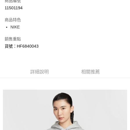
商品編號
信用卡分期付款
11501194
3 期 0 利率 每期
NT$508
21家銀行
商品特色
合作金庫商業銀行
第一商業銀行
LINE Pay
NIKE
華南商業銀行
彰化商業銀行
Apple Pay
上海商業儲蓄銀行
台北富邦商業銀行
銷售重點
國泰世華商業銀行
兆豐國際商業銀行
悠遊付
貨號：HF6840043
臺灣中小企業銀行
台中商業銀行
匯豐（台灣）商業銀行
華泰商業銀行
Google Pay
聯邦商業銀行
遠東國際商業銀行
元大商業銀行
永豐商業銀行
全盈+PAY
玉山商業銀行
詳細說明
星展（台灣）商業銀行
相關推薦
台新國際商業銀行
中國信託商業銀行
AFTEE先享後付
台灣樂天信用卡公司
相關說明
【關於「AFTEE先享後付」】
AFTEE先享後付是「在收到商品之後才付款」的支付方式。 讓您購物簡單
運送方式
便利好安心！
１．簡單：不需註冊會員、不需綁卡、不需儲值。
宅配
２．便利：只要手機號碼，簡訊認證，即可結帳。
每筆NT$120，滿NT$1,500(含以上)免運費
３．安心：先確認商品／服務後，再付款。
【「AFTEE先享後付」結帳流程】