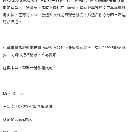
Nike Sportswear Chill Rib 女子修身中長半身裙掀起休閒服飾的奢華風尚，
舒適有型，百搭實穿。羅紋下擺和袖口設計，塑就經典外觀；中等重量針
織面料，在寒冷天氣中營造柔軟舒適的穿著感受，締造合你心意的日常連
帽衫佳選。
中等重量起絨針織布料內層柔軟非凡，外層觸感光滑，有助於營造舒適感
受，同時保持結構感，不易變形。
經典版型，塑就一身休閒風範。
More Details
布料：80% 棉/20% 聚酯纖維
刺繡耐吉勾勾標誌