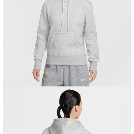
１．於結帳方式選擇「AFTEE先享後付」後，將跳轉至「AFTEE先享後付」
結帳頁面，進行簡訊認證並確認金額後，即可完成結帳。
２．訂單成立數日內，您將收到繳費通知簡訊。
３．收到繳費通知簡訊後14天內，點擊此簡訊中的連結，可透過四大超商／
ATM／網路銀行／等多元方式進行付款，方視為交易完成。
※ 請注意：結帳手續完成當下不需立刻繳費，但若您需要取消訂單，請聯絡
購買商品的店家。未經商家同意取消之訂單仍視為有效，需透過AFTEE先享
後付繳納相關費用。
※ 交易是否成功請以「AFTEE先享後付 」之結帳頁面顯示為準，若有關於
是否繳費成功／繳費後需取消欲退款等相關疑問，請聯繫「AFTEE先享後付
客戶支援中心」
https://netprotections.freshdesk.com/support/home
【注意事項】
１．透過由恩沛科技股份有限公司提供之「AFTEE先享後付」服務完成之交
易，需依本服務之必要範圍內提供個人資料，並將交易相關給付款項請求債
權轉讓予恩沛科技股份有限公司。
２．關於個人資料處理事宜，請瀏覽以下網址：
https://aftee.tw/terms/#terms3
３．未成年的使用者請事先徵得法定代理人或監護人之同意方可使用
「AFTEE先享後付」，若未經同意申辦者引起之損失，本公司不負相關責
任。
４．使用「AFTEE先享後付」時，將依據個別帳號之用戶狀況，依本公司即
時審查核予不同之上限額度；若仍有額度不足之情形，本公司將視審查結果
請求用戶進行身份認證。
５．嚴禁一人註冊多個帳號或使用他人資訊註冊。若發現惡意使用之情形，