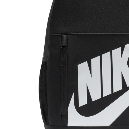
付客戶支
【注意事
１．透過由
交易，需
求債權轉
２．關於
https://aft
３．未成
「AFTE
任。
４．使用「
即時審查
結果請求
５．嚴禁
形，恩沛
動。