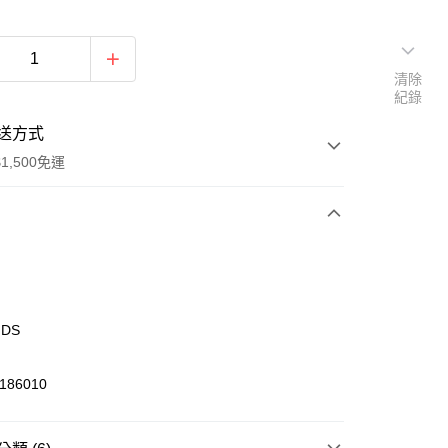
清除
紀錄
送方式
1,500免運
次付款
期付款
0 利率 每期
NT$315
21家銀行
IDS
庫商業銀行
第一商業銀行
業銀行
彰化商業銀行
86010
業儲蓄銀行
台北富邦商業銀行
華商業銀行
兆豐國際商業銀行
小企業銀行
台中商業銀行