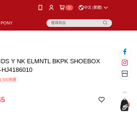
0
中文 (繁體)
PONY
KIDS Y NK ELMNTL BKPK SHOEBOX
HJ4186010
1,500免運
45