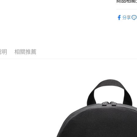
商品相關分
匯豐（
Google Pa
聯邦商
全站商品
元大商
全盈+PAY
分享
玉山商
❚ NIKE
台新國
AFTEE先
新品上市
台灣樂
相關說明
【關於「A
❚ NIKE
AFTEE
說明
相關推薦
🧒 兒童專
便利好安
運送方式
１．簡單
促銷活動
２．便利
宅配
３．安心
每筆NT$1
【「AFT
１．於結帳
付」結帳
２．訂單
３．收到繳
／ATM／
※ 請注意
絡購買商品
先享後付
※ 交易是
是否繳費成