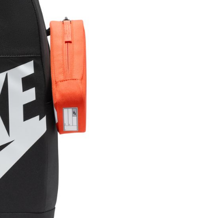
援中心」
https://netprotections.freshdesk.com/support/home
項】
恩沛科技股份有限公司提供之「AFTEE先享後付」服務完成之
依本服務之必要範圍內提供個人資料，並將交易相關給付款項請
讓予恩沛科技股份有限公司。
個人資料處理事宜，請瀏覽以下網址：
ee.tw/terms/#terms3
年的使用者請事先徵得法定代理人或監護人之同意方可使用
E先享後付」，若未經同意申辦者引起之損失，本公司不負相關責
AFTEE先享後付」時，將依據個別帳號之用戶狀況，依本公司
核予不同之上限額度；若仍有額度不足之情形，本公司將視審查
用戶進行身份認證。
一人註冊多個帳號或使用他人資訊註冊。若發現惡意使用之情
科技股份有限公司將有權停止該用戶之使用額度並採取法律行