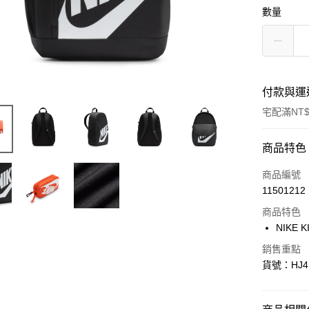
數量
付款與運
宅配滿NT$
付款方式
商品特色
信用卡一
商品編號
11501212
信用卡分
商品特色
3 期 
NIKE K
合作金
LINE Pay
銷售重點
華南商
貨號：HJ41
Apple Pay
上海商
國泰世
悠遊付
臺灣中