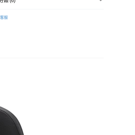
類 (6)
台灣）商業銀行
華泰商業銀行
y
業銀行
遠東國際商業銀行
▶ 配件
業銀行
永豐商業銀行
客服
業銀行
星展（台灣）商業銀行
兒童
際商業銀行
中國信託商業銀行
享後付
天信用卡公司
FTEE先享後付」】
所有NIKE商品
先享後付是「在收到商品之後才付款」的支付方式。 讓您購物簡單
區
配件
心！
：不需註冊會員、不需綁卡、不需儲值。
【爸氣狂歡節】滿額再折$888
：只要手機號碼，簡訊認證，即可結帳。
：先確認商品／服務後，再付款。
20，滿NT$1,500(含以上)免運費
EE先享後付」結帳流程】
方式選擇「AFTEE先享後付」後，將跳轉至「AFTEE先享後
頁面，進行簡訊認證並確認金額後，即可完成結帳。
成立數日內，您將收到繳費通知簡訊。
費通知簡訊後14天內，點擊此簡訊中的連結，可透過四大超商
網路銀行／等多元方式進行付款，方視為交易完成。
：結帳手續完成當下不需立刻繳費，但若您需要取消訂單，請聯
的店家。未經商家同意取消之訂單仍視為有效，需透過AFTEE
繳納相關費用。
否成功請以「AFTEE先享後付 」之結帳頁面顯示為準，若有關於
功／繳費後需取消欲退款等相關疑問，請聯繫「AFTEE先享後