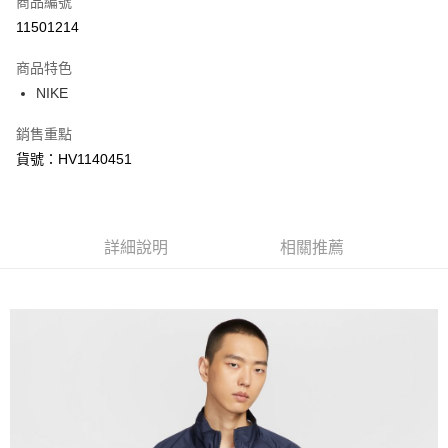
商品編號
信用卡分期付款
11501214
3 期 0 利率 每期
NT$578
21家銀行
商品特色
合作金庫商業銀行
第一商業銀行
LINE Pay
NIKE
華南商業銀行
彰化商業銀行
Apple Pay
上海商業儲蓄銀行
台北富邦商業銀行
銷售重點
國泰世華商業銀行
兆豐國際商業銀行
悠遊付
貨號：HV1140451
臺灣中小企業銀行
台中商業銀行
匯豐（台灣）商業銀行
華泰商業銀行
Google Pay
聯邦商業銀行
遠東國際商業銀行
元大商業銀行
永豐商業銀行
全盈+PAY
玉山商業銀行
詳細說明
星展（台灣）商業銀行
相關推薦
台新國際商業銀行
中國信託商業銀行
AFTEE先享後付
台灣樂天信用卡公司
相關說明
【關於「AFTEE先享後付」】
AFTEE先享後付是「在收到商品之後才付款」的支付方式。 讓您購物簡單
運送方式
便利好安心！
１．簡單：不需註冊會員、不需綁卡、不需儲值。
宅配
２．便利：只要手機號碼，簡訊認證，即可結帳。
每筆NT$120，滿NT$1,500(含以上)免運費
３．安心：先確認商品／服務後，再付款。
【「AFTEE先享後付」結帳流程】