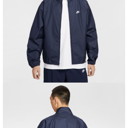
１．於結帳方式選擇「AFTEE先享後付」後，將跳轉至「AFTEE先享後付」
結帳頁面，進行簡訊認證並確認金額後，即可完成結帳。
２．訂單成立數日內，您將收到繳費通知簡訊。
３．收到繳費通知簡訊後14天內，點擊此簡訊中的連結，可透過四大超商／
ATM／網路銀行／等多元方式進行付款，方視為交易完成。
※ 請注意：結帳手續完成當下不需立刻繳費，但若您需要取消訂單，請聯絡
購買商品的店家。未經商家同意取消之訂單仍視為有效，需透過AFTEE先享
後付繳納相關費用。
※ 交易是否成功請以「AFTEE先享後付 」之結帳頁面顯示為準，若有關於
是否繳費成功／繳費後需取消欲退款等相關疑問，請聯繫「AFTEE先享後付
客戶支援中心」
https://netprotections.freshdesk.com/support/home
【注意事項】
１．透過由恩沛科技股份有限公司提供之「AFTEE先享後付」服務完成之交
易，需依本服務之必要範圍內提供個人資料，並將交易相關給付款項請求債
權轉讓予恩沛科技股份有限公司。
２．關於個人資料處理事宜，請瀏覽以下網址：
https://aftee.tw/terms/#terms3
３．未成年的使用者請事先徵得法定代理人或監護人之同意方可使用
「AFTEE先享後付」，若未經同意申辦者引起之損失，本公司不負相關責
任。
４．使用「AFTEE先享後付」時，將依據個別帳號之用戶狀況，依本公司即
時審查核予不同之上限額度；若仍有額度不足之情形，本公司將視審查結果
請求用戶進行身份認證。
５．嚴禁一人註冊多個帳號或使用他人資訊註冊。若發現惡意使用之情形，