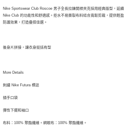
Nike Sportswear Club Roscoe 男子全長拉鍊開襟夾克採用經典版型，延續
Nike Club 的功能性和舒適感。拒水不易撕裂布料結合寬鬆剪裁，提供輕盈
防護效果，打造疊搭佳選。
後身片拼接，讓衣身挺括有型
More Details
刺繡 Nike Futura 標誌
插手口袋
彈性下擺和袖口
布料：100% 聚酯纖維。網眼布：100% 聚酯纖維。