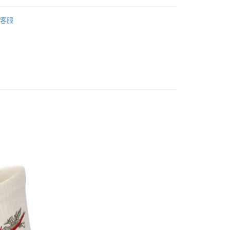
y
業銀行
遠東國際商業銀行
▶ 配件
業銀行
永豐商業銀行
客服
業銀行
星展（台灣）商業銀行
性專區
所有男性商品
際商業銀行
中國信託商業銀行
享後付
性專區
配件
天信用卡公司
FTEE先享後付」】
性專區
配件
先享後付是「在收到商品之後才付款」的支付方式。 讓您購物簡單
配件
心！
：不需註冊會員、不需綁卡、不需儲值。
：只要手機號碼，簡訊認證，即可結帳。
：先確認商品／服務後，再付款。
所有NIKE商品
20，滿NT$1,500(含以上)免運費
EE先享後付」結帳流程】
【爸氣狂歡節】滿額再折$888
方式選擇「AFTEE先享後付」後，將跳轉至「AFTEE先享後
頁面，進行簡訊認證並確認金額後，即可完成結帳。
成立數日內，您將收到繳費通知簡訊。
費通知簡訊後14天內，點擊此簡訊中的連結，可透過四大超商
網路銀行／等多元方式進行付款，方視為交易完成。
：結帳手續完成當下不需立刻繳費，但若您需要取消訂單，請聯
的店家。未經商家同意取消之訂單仍視為有效，需透過AFTEE
繳納相關費用。
否成功請以「AFTEE先享後付 」之結帳頁面顯示為準，若有關於
功／繳費後需取消欲退款等相關疑問，請聯繫「AFTEE先享後
援中心」
https://netprotections.freshdesk.com/support/home