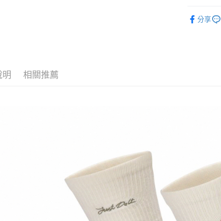
Google Pa
聯邦商
全站商品
元大商
全盈+PAY
分享
玉山商
💁🏻‍♂️ 男
台新國
AFTEE先
💁🏻‍♂️ 男
台灣樂
相關說明
【關於「A
💁🏻‍♀️ 女
AFTEE
說明
相關推薦
❚ NIKE
便利好安
運送方式
１．簡單
新品上市
２．便利
宅配
３．安心
❚ NIKE
每筆NT$1
【「AFT
促銷活動
１．於結帳
付」結帳
２．訂單
３．收到繳
／ATM／
※ 請注意
絡購買商品
先享後付
※ 交易是
是否繳費成
付客戶支