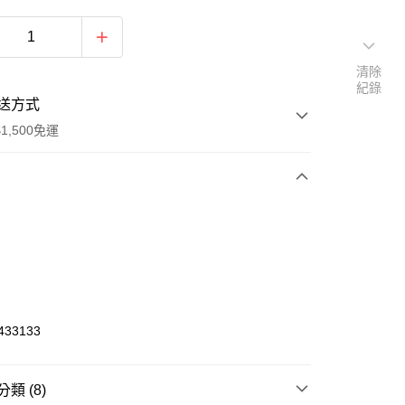
清除
紀錄
送方式
1,500免運
次付款
期付款
0 利率 每期
NT$116
21家銀行
庫商業銀行
第一商業銀行
業銀行
彰化商業銀行
33133
業儲蓄銀行
台北富邦商業銀行
華商業銀行
兆豐國際商業銀行
小企業銀行
台中商業銀行
類 (8)
台灣）商業銀行
華泰商業銀行