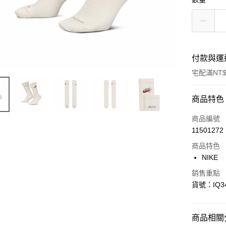
付款與運
宅配滿NT$
付款方式
商品特色
信用卡一
商品編號
11501272
信用卡分
商品特色
3 期 
NIKE
合作金
LINE Pay
銷售重點
華南商
貨號：IQ34
Apple Pay
上海商
國泰世
悠遊付
臺灣中
商品相關分
匯豐（