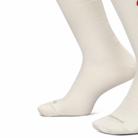
【注意事
１．透過由
交易，需
求債權轉
２．關於
https://aft
３．未成
「AFTE
任。
４．使用「
即時審查
結果請求
５．嚴禁
形，恩沛
動。