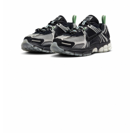
１．於結帳方式選擇「AFTEE先享後付」後，將跳轉至「AFTEE先享後付」
結帳頁面，進行簡訊認證並確認金額後，即可完成結帳。
２．訂單成立數日內，您將收到繳費通知簡訊。
３．收到繳費通知簡訊後14天內，點擊此簡訊中的連結，可透過四大超商／
ATM／網路銀行／等多元方式進行付款，方視為交易完成。
※ 請注意：結帳手續完成當下不需立刻繳費，但若您需要取消訂單，請聯絡
購買商品的店家。未經商家同意取消之訂單仍視為有效，需透過AFTEE先享
後付繳納相關費用。
※ 交易是否成功請以「AFTEE先享後付 」之結帳頁面顯示為準，若有關於
是否繳費成功／繳費後需取消欲退款等相關疑問，請聯繫「AFTEE先享後付
客戶支援中心」
https://netprotections.freshdesk.com/support/home
【注意事項】
１．透過由恩沛科技股份有限公司提供之「AFTEE先享後付」服務完成之交
易，需依本服務之必要範圍內提供個人資料，並將交易相關給付款項請求債
權轉讓予恩沛科技股份有限公司。
２．關於個人資料處理事宜，請瀏覽以下網址：
https://aftee.tw/terms/#terms3
３．未成年的使用者請事先徵得法定代理人或監護人之同意方可使用
「AFTEE先享後付」，若未經同意申辦者引起之損失，本公司不負相關責
任。
４．使用「AFTEE先享後付」時，將依據個別帳號之用戶狀況，依本公司即
時審查核予不同之上限額度；若仍有額度不足之情形，本公司將視審查結果
請求用戶進行身份認證。
５．嚴禁一人註冊多個帳號或使用他人資訊註冊。若發現惡意使用之情形，