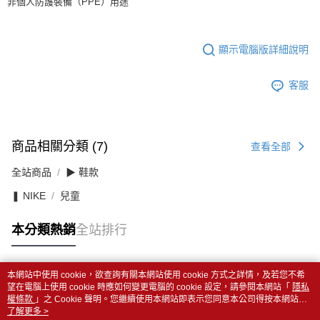
非個人防護裝備（PPE）用途
顯示電腦版詳細說明
客服
商品相關分類 (7)
查看全部
全站商品
▶ 鞋款
❚ NIKE
兒童
本分類熱銷
全站排行
本網站中使用 cookie，欲查詢有關本網站使用 cookie 方式之詳情，及若您不希
熱門標籤
望在電腦上使用 cookie 時應如何變更電腦的 cookie 設定，請參閱本網站「
隱私
權條款
」之 Cookie 聲明。您繼續使用本網站即表示您同意本公司得按本網站使
用條款之 Cookie 聲明使用 cookie。
了解更多 >