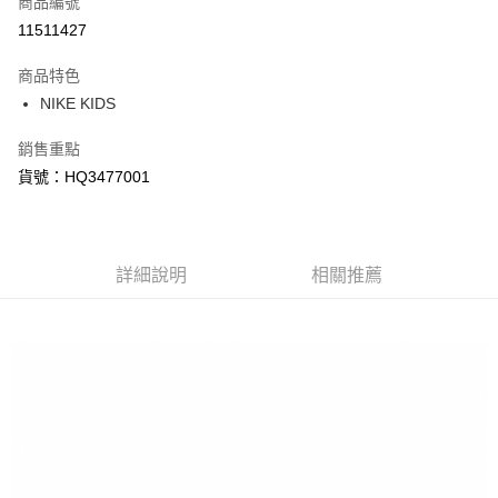
商品編號
信用卡分期付款
11511427
3 期 0 利率 每期
NT$573
21家銀行
商品特色
合作金庫商業銀行
第一商業銀行
LINE Pay
NIKE KIDS
華南商業銀行
彰化商業銀行
Apple Pay
上海商業儲蓄銀行
台北富邦商業銀行
銷售重點
國泰世華商業銀行
兆豐國際商業銀行
悠遊付
貨號：HQ3477001
臺灣中小企業銀行
台中商業銀行
匯豐（台灣）商業銀行
華泰商業銀行
Google Pay
聯邦商業銀行
遠東國際商業銀行
元大商業銀行
永豐商業銀行
全盈+PAY
玉山商業銀行
詳細說明
星展（台灣）商業銀行
相關推薦
台新國際商業銀行
中國信託商業銀行
AFTEE先享後付
台灣樂天信用卡公司
相關說明
【關於「AFTEE先享後付」】
AFTEE先享後付是「在收到商品之後才付款」的支付方式。 讓您購物簡單
運送方式
便利好安心！
１．簡單：不需註冊會員、不需綁卡、不需儲值。
宅配
２．便利：只要手機號碼，簡訊認證，即可結帳。
每筆NT$120，滿NT$1,500(含以上)免運費
３．安心：先確認商品／服務後，再付款。
【「AFTEE先享後付」結帳流程】