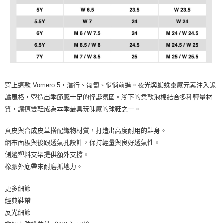
穿上這款 Vomero 5，潛行、匍匐、悄悄前進。夜光與蜘蛛靈感元素注入詭
譎風格，營造出季節感十足的怪誕氛圍。腳下的柔軟泡棉結合多種輕量材
質，讓這雙鞋成為本季最具玩味感的球鞋之一。
真皮與合成皮革搭配織物材質，打造出高度耐用的鞋身。
網布面板與後跟透氣孔設計，保持輕量與良好透氣性。
側邊塑料支架提供額外支撐。
橡膠外底帶來耐磨抓地力。
更多細節
經典鞋帶
反光細節