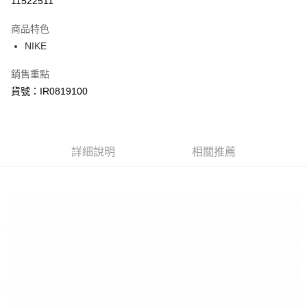
11522511
3 期 0 利率 每期
NT$723
21家銀行
商品特色
合作金庫商業銀行
第一商業銀行
LINE Pay
NIKE
華南商業銀行
彰化商業銀行
Apple Pay
上海商業儲蓄銀行
台北富邦商業銀行
銷售重點
國泰世華商業銀行
兆豐國際商業銀行
悠遊付
貨號：IR0819100
臺灣中小企業銀行
台中商業銀行
匯豐（台灣）商業銀行
華泰商業銀行
Google Pay
聯邦商業銀行
遠東國際商業銀行
元大商業銀行
永豐商業銀行
全盈+PAY
玉山商業銀行
詳細說明
星展（台灣）商業銀行
相關推薦
台新國際商業銀行
中國信託商業銀行
AFTEE先享後付
台灣樂天信用卡公司
相關說明
【關於「AFTEE先享後付」】
AFTEE先享後付是「在收到商品之後才付款」的支付方式。 讓您購物簡單
運送方式
便利好安心！
１．簡單：不需註冊會員、不需綁卡、不需儲值。
宅配
２．便利：只要手機號碼，簡訊認證，即可結帳。
每筆NT$120，滿NT$1,500(含以上)免運費
３．安心：先確認商品／服務後，再付款。
【「AFTEE先享後付」結帳流程】
１．於結帳方式選擇「AFTEE先享後付」後，將跳轉至「AFTEE先享後付」