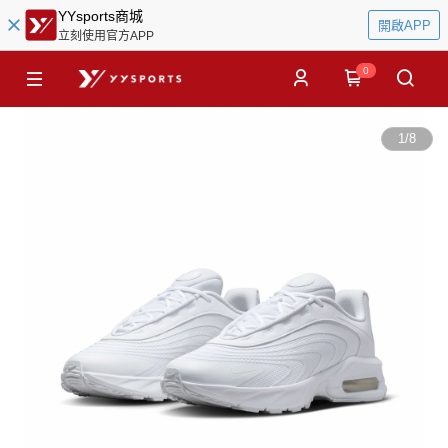
YYsports商城
開啟APP
立刻使用官方APP
0
1
/
8