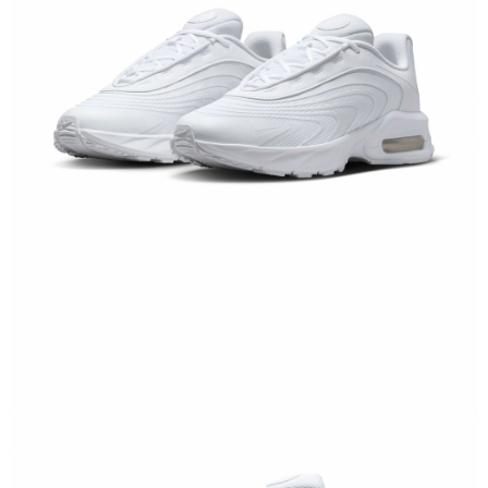
結帳頁面，進行簡訊認證並確認金額後，即可完成結帳。
２．訂單成立數日內，您將收到繳費通知簡訊。
３．收到繳費通知簡訊後14天內，點擊此簡訊中的連結，可透過四大超商／
ATM／網路銀行／等多元方式進行付款，方視為交易完成。
※ 請注意：結帳手續完成當下不需立刻繳費，但若您需要取消訂單，請聯絡
購買商品的店家。未經商家同意取消之訂單仍視為有效，需透過AFTEE先享
後付繳納相關費用。
※ 交易是否成功請以「AFTEE先享後付 」之結帳頁面顯示為準，若有關於
是否繳費成功／繳費後需取消欲退款等相關疑問，請聯繫「AFTEE先享後付
客戶支援中心」
https://netprotections.freshdesk.com/support/home
【注意事項】
１．透過由恩沛科技股份有限公司提供之「AFTEE先享後付」服務完成之交
易，需依本服務之必要範圍內提供個人資料，並將交易相關給付款項請求債
權轉讓予恩沛科技股份有限公司。
２．關於個人資料處理事宜，請瀏覽以下網址：
https://aftee.tw/terms/#terms3
３．未成年的使用者請事先徵得法定代理人或監護人之同意方可使用
「AFTEE先享後付」，若未經同意申辦者引起之損失，本公司不負相關責
任。
４．使用「AFTEE先享後付」時，將依據個別帳號之用戶狀況，依本公司即
時審查核予不同之上限額度；若仍有額度不足之情形，本公司將視審查結果
請求用戶進行身份認證。
５．嚴禁一人註冊多個帳號或使用他人資訊註冊。若發現惡意使用之情形，
恩沛科技股份有限公司將有權停止該用戶之使用額度並採取法律行動。