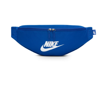
１．於結帳方式選擇「AFTEE先享後付」後，將跳轉至「AFTEE先享後付」
結帳頁面，進行簡訊認證並確認金額後，即可完成結帳。
２．訂單成立數日內，您將收到繳費通知簡訊。
３．收到繳費通知簡訊後14天內，點擊此簡訊中的連結，可透過四大超商／
ATM／網路銀行／等多元方式進行付款，方視為交易完成。
※ 請注意：結帳手續完成當下不需立刻繳費，但若您需要取消訂單，請聯絡
購買商品的店家。未經商家同意取消之訂單仍視為有效，需透過AFTEE先享
後付繳納相關費用。
※ 交易是否成功請以「AFTEE先享後付 」之結帳頁面顯示為準，若有關於
是否繳費成功／繳費後需取消欲退款等相關疑問，請聯繫「AFTEE先享後付
客戶支援中心」
https://netprotections.freshdesk.com/support/home
【注意事項】
１．透過由恩沛科技股份有限公司提供之「AFTEE先享後付」服務完成之交
易，需依本服務之必要範圍內提供個人資料，並將交易相關給付款項請求債
權轉讓予恩沛科技股份有限公司。
２．關於個人資料處理事宜，請瀏覽以下網址：
https://aftee.tw/terms/#terms3
３．未成年的使用者請事先徵得法定代理人或監護人之同意方可使用
「AFTEE先享後付」，若未經同意申辦者引起之損失，本公司不負相關責
任。
４．使用「AFTEE先享後付」時，將依據個別帳號之用戶狀況，依本公司即
時審查核予不同之上限額度；若仍有額度不足之情形，本公司將視審查結果
請求用戶進行身份認證。
５．嚴禁一人註冊多個帳號或使用他人資訊註冊。若發現惡意使用之情形，