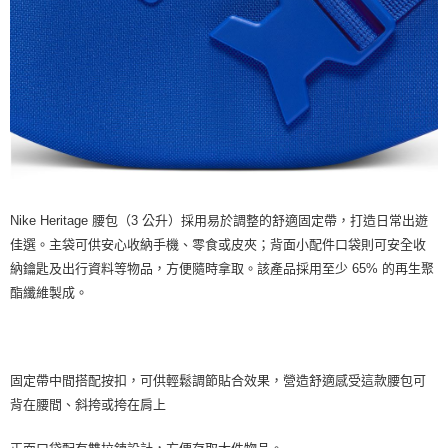
Nike Heritage 腰包（3 公升）採用易於調整的舒適固定帶，打造日常出遊
佳選。主袋可供安心收納手機、零食或皮夾；背面小配件口袋則可安全收
納鑰匙及出行資料等物品，方便隨時拿取。該產品採用至少 65% 的再生聚
酯纖維製成。
固定帶中間搭配按扣，可供輕鬆調節貼合效果，營造舒適感受這款腰包可
背在腰間、斜挎或挎在肩上