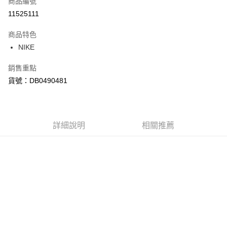
商品編號
信用卡分期付款
11525111
3 期 0 利率 每期
NT$226
21家銀行
商品特色
合作金庫商業銀行
第一商業銀行
LINE Pay
NIKE
華南商業銀行
彰化商業銀行
Apple Pay
上海商業儲蓄銀行
台北富邦商業銀行
銷售重點
國泰世華商業銀行
兆豐國際商業銀行
悠遊付
貨號：DB0490481
臺灣中小企業銀行
台中商業銀行
匯豐（台灣）商業銀行
華泰商業銀行
Google Pay
聯邦商業銀行
遠東國際商業銀行
元大商業銀行
永豐商業銀行
全盈+PAY
玉山商業銀行
詳細說明
星展（台灣）商業銀行
相關推薦
台新國際商業銀行
中國信託商業銀行
AFTEE先享後付
台灣樂天信用卡公司
相關說明
【關於「AFTEE先享後付」】
AFTEE先享後付是「在收到商品之後才付款」的支付方式。 讓您購物簡單
運送方式
便利好安心！
１．簡單：不需註冊會員、不需綁卡、不需儲值。
宅配
２．便利：只要手機號碼，簡訊認證，即可結帳。
每筆NT$120，滿NT$1,500(含以上)免運費
３．安心：先確認商品／服務後，再付款。
【「AFTEE先享後付」結帳流程】